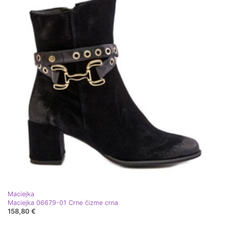
Maciejka
Maciejka 06679-01 Crne čizme crna
158,80 €