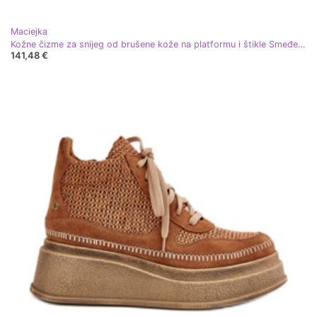
Maciejka
Kožne čizme za snijeg od brušene kože na platformu i štikle Smeđe Maciejka 06769-29 Smeđe smeđa
141,48 €