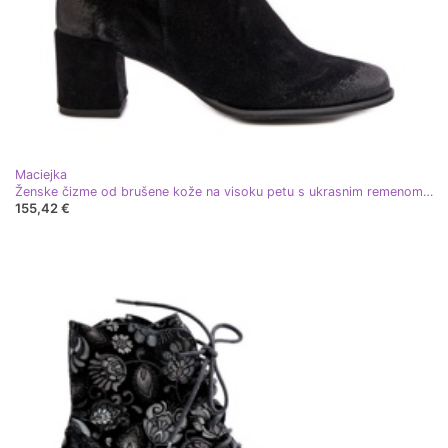
Maciejka
Ženske čizme od brušene kože na visoku petu s ukrasnim remenom Maciejka 06679-01 Crne crna
155,42 €