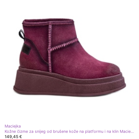
Maciejka
Kožne čizme za snijeg od brušene kože na platformu i na klin Maciejka 06769-23 Bordo crvena
149,45 €