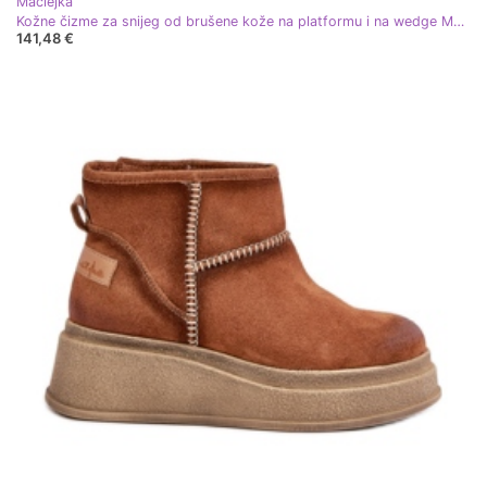
Maciejka
Kožne čizme za snijeg od brušene kože na platformu i na wedge Maciejka 06769-02 Tamno smeđa
141,48 €