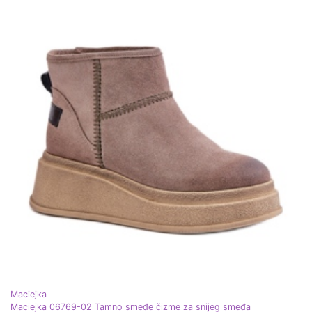
Maciejka
Maciejka 06769-02 Tamno smeđe čizme za snijeg smeđa