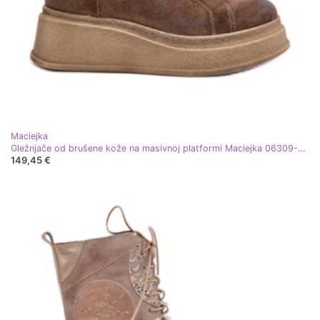
Maciejka
Gležnjače od brušene kože na masivnoj platformi Maciejka 06309-02 Tamno smeđa
149,45 €