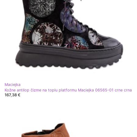
Maciejka
Kožne antilop čizme na toplu platformu Maciejka 06565-01 crne crna
167,38 €