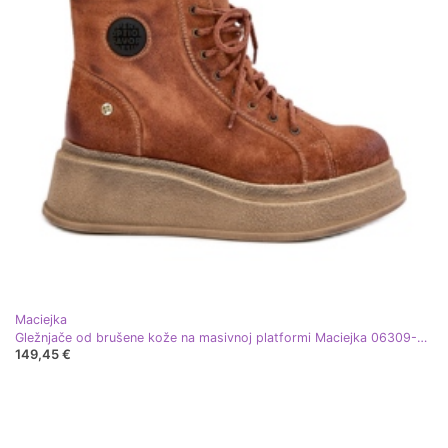
Maciejka
Gležnjače od brušene kože na masivnoj platformi Maciejka 06309-29 Smeđe smeđa
149,45 €