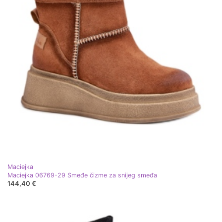
Maciejka
Maciejka 06769-29 Smeđe čizme za snijeg smeđa
144,40 €