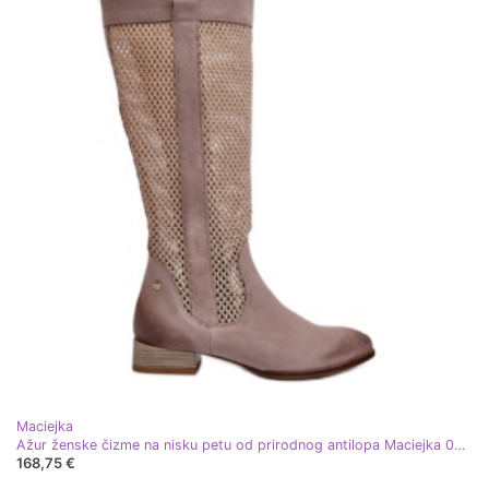
Maciejka
Ažur ženske čizme na nisku petu od prirodnog antilopa Maciejka 06467-04 bež
168,75 €