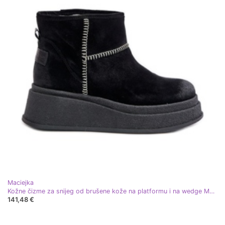
Maciejka
Kožne čizme za snijeg od brušene kože na platformu i na wedge Maciejka 06769-01 crne crna
141,48 €