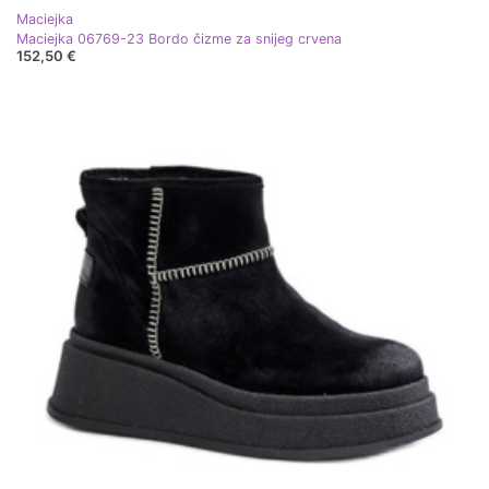
Maciejka
Maciejka 06769-23 Bordo čizme za snijeg crvena
152,50 €