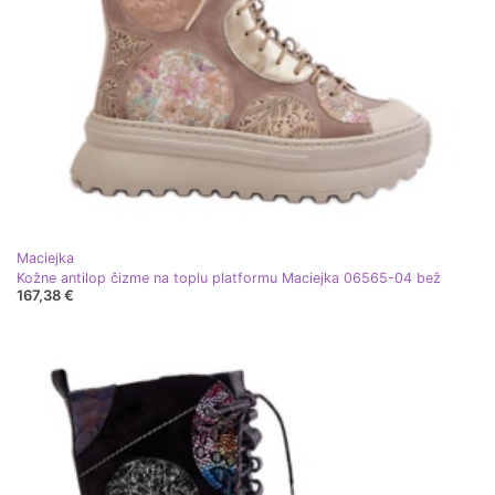
Maciejka
Kožne antilop čizme na toplu platformu Maciejka 06565-04 bež
167,38 €