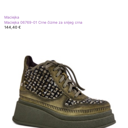
Maciejka
Maciejka 06769-01 Crne čizme za snijeg crna
144,40 €