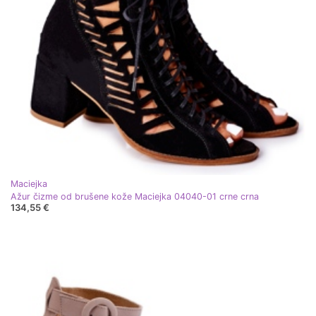
Maciejka
Ažur čizme od brušene kože Maciejka 04040-01 crne crna
134,55 €