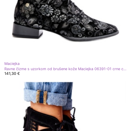
Maciejka
Ravne čizme s uzorkom od brušene kože Maciejka 06391-01 crne crna
141,30 €