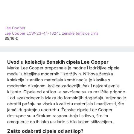
Lee Cooper
Lee Cooper LCW-23-44-1624L ženske tenisice crna
35,16 €
Uvod u kolekciju ženskih cipela Lee Cooper
Marka Lee Cooper prepoznala je modne i izdržljive cipele
među ljubiteljima modernih i izdržljivih. Njihova ženska
kolekcija iz antilop materijala kombinacija je klasika s
modernim dizajnom, koji će zadovoljiti čak i najzahtjevnije
klijente. Cipele od antilop -a savršene su za različite prigode
- od svakodnevnih izlaza do formalnijih događaja. Vrijedno je
obratiti pažnju na visoku kvalitetu materijala i marljivosti, što
jamči dugotrajnu upotrebu. Ženske cipele Lee Cooper
dostupne su u širokom rasponu boja i stilova, što im
omogućuje da ih lako usklade s bilo kojom stilizacijom.
Zašto odabrati cipele od antilop?