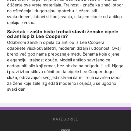
čišćenje ove vrste materijala. Trajnost - značajka znači otpor
na oštećenja i dugotrajnu upotrebu. Ležerni stil -
svakodnevni, labavi stil odijevanja, u kojem cipele od antilop
djeluju izvrsno.
Sažetak - zašto biste trebali staviti ženske cipele
od antilop iz Lee Coopera?
Odabirom ženskih cipela za antilop iz Lee Coopera,
odabirete visokokvalitetni, moderan dizajn i udobnost. Ovaj
brend već godinama prepoznaje među ženama koje cijene
eleganciju i trajnost obuće. Modeli antilop savršeno će
nadopuniti bilo koji ormar, bez obzira na prigodu ili stil. Njega
i pravi izbor stilova učinit će da cipele Lee Cooper dugo
služe, održavajući svoj jedinstveni šarm. To je savršen izbor
za žene koje žele izgledati moderno i osjećaju se ugodno
svaki dan.
KATEGORIJE
djeca