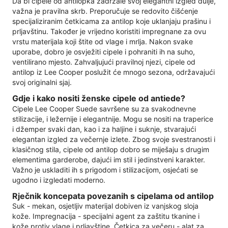
Da bi cipele od antilopka zadržale svoj elegantni izgled dulje,
važna je pravilna skrb. Preporučuje se redovito čišćenje
specijaliziranim četkicama za antilop koje uklanjaju prašinu i
prljavštinu. Također je vrijedno koristiti impregnane za ovu
vrstu materijala koji štite od vlage i mrlja. Nakon svake
uporabe, dobro je osvježiti cipele i pohraniti ih na suho,
ventilirano mjesto. Zahvaljujući pravilnoj njezi, cipele od
antilop iz Lee Cooper poslužit će mnogo sezona, održavajući
svoj originalni sjaj.
Gdje i kako nositi ženske cipele od antiede?
Cipele Lee Cooper Suede savršene su za svakodnevne
stilizacije, i ležernije i elegantnije. Mogu se nositi na traperice
i džemper svaki dan, kao i za haljine i suknje, stvarajući
elegantan izgled za večernje izlete. Zbog svoje svestranosti i
klasičnog stila, cipele od antilop dobro se miješaju s drugim
elementima garderobe, dajući im stil i jedinstveni karakter.
Važno je uskladiti ih s prigodom i stilizacijom, osjećati se
ugodno i izgledati moderno.
Rječnik koncepata povezanih s cipelama od antilop
Suk - mekan, osjetljiv materijal dobiven iz vanjskog sloja
kože. Impregnacija - specijalni agent za zaštitu tkanine i
kože protiv vlage i prljavštine. Četkica za večeru - alat za