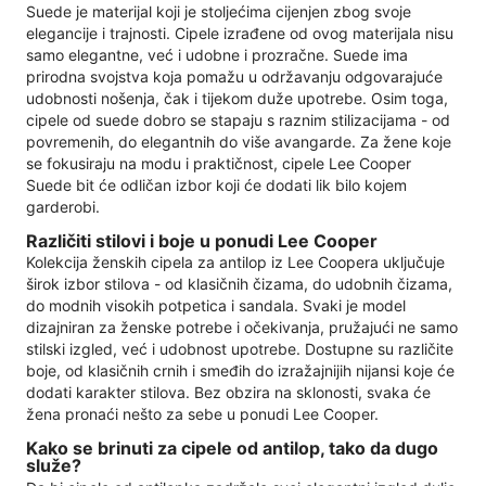
Suede je materijal koji je stoljećima cijenjen zbog svoje
elegancije i trajnosti. Cipele izrađene od ovog materijala nisu
samo elegantne, već i udobne i prozračne. Suede ima
prirodna svojstva koja pomažu u održavanju odgovarajuće
udobnosti nošenja, čak i tijekom duže upotrebe. Osim toga,
cipele od suede dobro se stapaju s raznim stilizacijama - od
povremenih, do elegantnih do više avangarde. Za žene koje
se fokusiraju na modu i praktičnost, cipele Lee Cooper
Suede bit će odličan izbor koji će dodati lik bilo kojem
garderobi.
Različiti stilovi i boje u ponudi Lee Cooper
Kolekcija ženskih cipela za antilop iz Lee Coopera uključuje
širok izbor stilova - od klasičnih čizama, do udobnih čizama,
do modnih visokih potpetica i sandala. Svaki je model
dizajniran za ženske potrebe i očekivanja, pružajući ne samo
stilski izgled, već i udobnost upotrebe. Dostupne su različite
boje, od klasičnih crnih i smeđih do izražajnijih nijansi koje će
dodati karakter stilova. Bez obzira na sklonosti, svaka će
žena pronaći nešto za sebe u ponudi Lee Cooper.
Kako se brinuti za cipele od antilop, tako da dugo
služe?