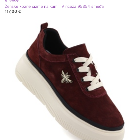
Vinceza
Ženske kožne čizme na kamili Vinceza 95354 smeđa
117,00 €