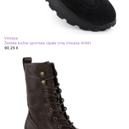
Vinceza
Ženske kožne sportske cipele crna Vinceza 41491
90,25 €