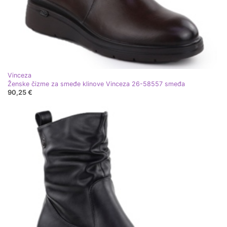
Vinceza
Ženske čizme za smeđe klinove Vinceza 26-58557 smeđa
90,25 €