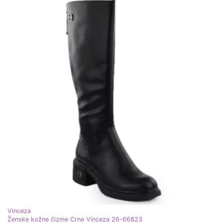
Vinceza
Ženske kožne čizme Crne Vinceza 26-66823