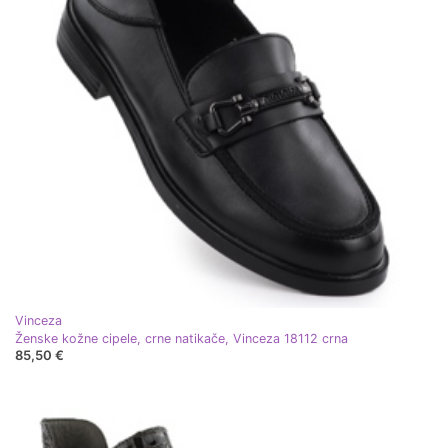
Vinceza
Ženske kožne cipele, crne natikače, Vinceza 18112 crna
85,50 €