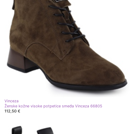
Vinceza
Ženske kožne visoke potpetice smeđa Vinceza 66805
112,50 €