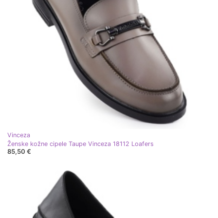
Vinceza
Ženske kožne cipele Taupe Vinceza 18112 Loafers
85,50 €