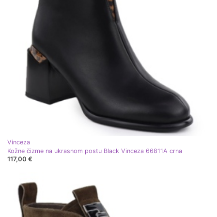
Vinceza
Kožne čizme na ukrasnom postu Black Vinceza 66811A crna
117,00 €