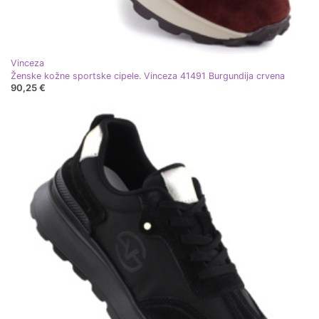
Vinceza
Ženske kožne sportske cipele. Vinceza 41491 Burgundija crvena
90,25 €