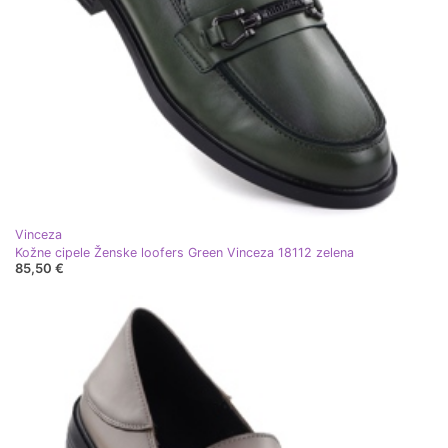
Vinceza
Kožne cipele Ženske loofers Green Vinceza 18112 zelena
85,50 €