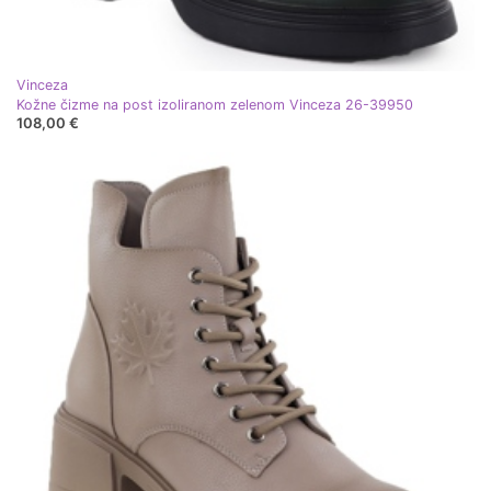
Vinceza
Kožne čizme na post izoliranom zelenom Vinceza 26-39950
108,00 €