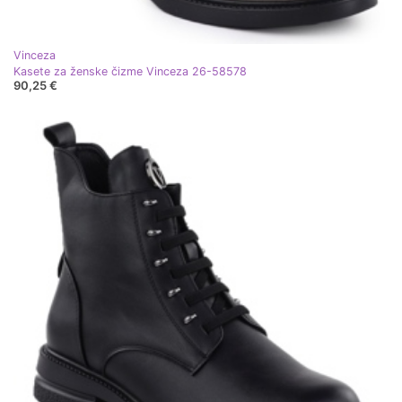
Vinceza
Kasete za ženske čizme Vinceza 26-58578
90,25 €