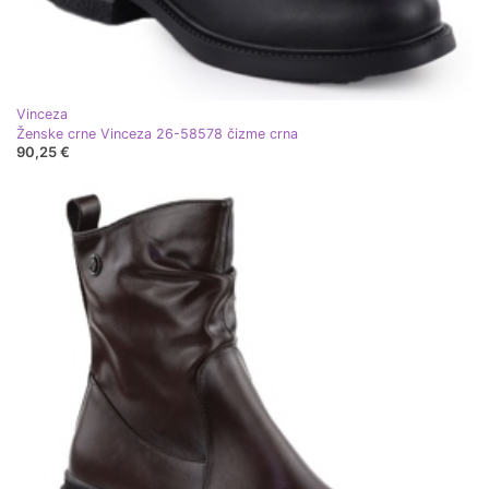
Vinceza
Ženske crne Vinceza 26-58578 čizme crna
90,25 €