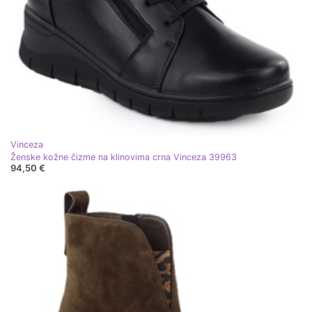
Vinceza
Ženske kožne čizme na klinovima crna Vinceza 39963
94,50 €