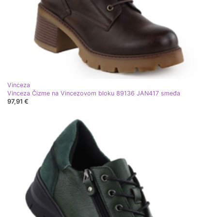
Vinceza
Vinceza Čizme na Vincezovom bloku 89136 JAN417 smeđa
97,91 €