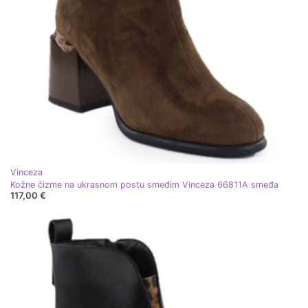
Vinceza
Kožne čizme na ukrasnom postu smeđim Vinceza 66811A smeđa
117,00 €