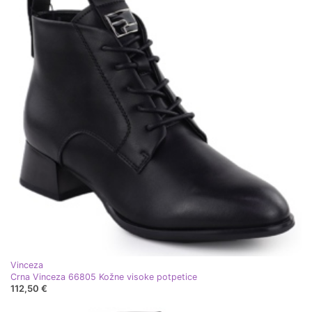
Vinceza
Crna Vinceza 66805 Kožne visoke potpetice
112,50 €