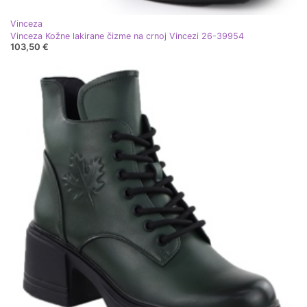
Vinceza
Vinceza Kožne lakirane čizme na crnoj Vincezi 26-39954
103,50 €