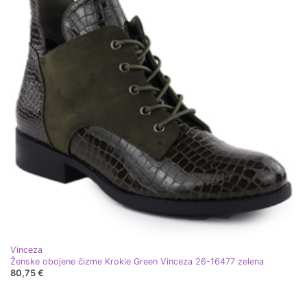
Vinceza
Ženske obojene čizme Krokie Green Vinceza 26-16477 zelena
80,75 €