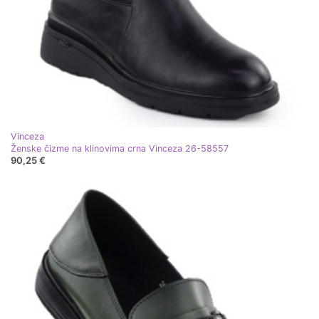
Vinceza
Ženske čizme na klinovima crna Vinceza 26-58557
90,25 €