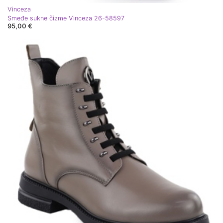
Vinceza
Smeđe sukne čizme Vinceza 26-58597
95,00 €