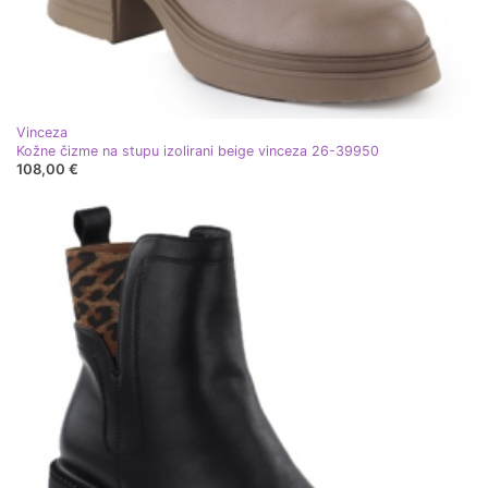
Vinceza
Kožne čizme na stupu izolirani beige vinceza 26-39950
108,00 €