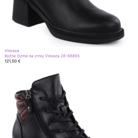
Vinceza
Kožne čizme na crnoj Vinceza 26-66855
121,50 €