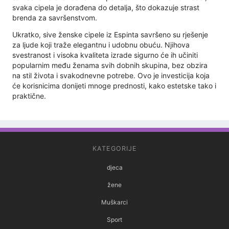
svaka cipela je dorađena do detalja, što dokazuje strast
brenda za savršenstvom.
Ukratko, sive ženske cipele iz Espinta savršeno su rješenje
za ljude koji traže elegantnu i udobnu obuću. Njihova
svestranost i visoka kvaliteta izrade sigurno će ih učiniti
popularnim među ženama svih dobnih skupina, bez obzira
na stil života i svakodnevne potrebe. Ovo je investicija koja
će korisnicima donijeti mnoge prednosti, kako estetske tako i
praktične.
KATEGORIJE
djeca
žene
Muškarci
Sport