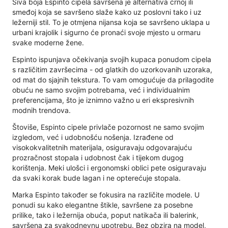
Siva boja Espinto cipela savršena je alternativa crnoj ili
smeđoj koja se savršeno slaže kako uz poslovni tako i uz
ležerniji stil. To je otmjena nijansa koja se savršeno uklapa u
urbani krajolik i sigurno će pronaći svoje mjesto u ormaru
svake moderne žene.
Espinto ispunjava očekivanja svojih kupaca ponudom cipela
s različitim završecima - od glatkih do uzorkovanih uzoraka,
od mat do sjajnih tekstura. To vam omogućuje da prilagodite
obuću ne samo svojim potrebama, već i individualnim
preferencijama, što je iznimno važno u eri ekspresivnih
modnih trendova.
Štoviše, Espinto cipele privlače pozornost ne samo svojim
izgledom, već i udobnošću nošenja. Izrađene od
visokokvalitetnih materijala, osiguravaju odgovarajuću
prozračnost stopala i udobnost čak i tijekom dugog
korištenja. Meki ulošci i ergonomski oblici pete osiguravaju
da svaki korak bude lagan i ne opterećuje stopala.
Marka Espinto također se fokusira na različite modele. U
ponudi su kako elegantne štikle, savršene za posebne
prilike, tako i ležernija obuća, poput natikača ili balerink,
savršena za svakodnevnu upotrebu. Bez obzira na model,