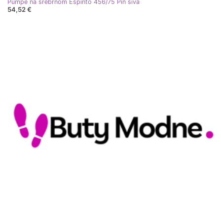
Pumpe na srebrnom Espinto 456/75 Pin siva
54,52 €