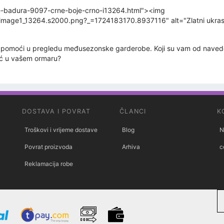
zme-badura-9097-crne-boje-crno-i13264.html"><img
/image1_13264.s2000.png?_=1724183170.8937116" alt="Zlatni ukras 
pomoći u pregledu međusezonske garderobe. Koji su vam od navedeni
već u vašem ormaru?
DOSTAVA I POVRAT
ČLANCI
K
Troškovi i vrijeme dostave
Blog
N
Povrat proizvoda
Arhiva
c
Reklamacija robe