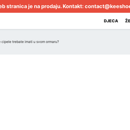
b stranica je na prodaju. Kontakt:
contact@keesho
DJECA
Ž
 cipele trebate imati u svom ormaru?