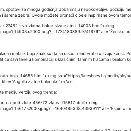
rintom, spotovi za mnoga godišnja doba imaju nepokolebljivu poziciju 
a i šarena zebra. Ovdje možete pronaći cipele inspirirane ovom temo
ar-27452-siva-zlatna-bakar-siva-zlatna-i14903.html"><img
/image1_14903.s2000.png?_=1724180889.9741876" alt="Ženske pumpe 
kice i metalik boja znak su da se disco trend vratio u svoju korist. 
Bit će savršene u kombinaciji s klasičnim, tamnim hlačama i bijelom k
a-zuta-boja-i14655.html"><img src="https://keeshoes.hr/media/ale
title="Angello zlatne balerinke"></a>
te mekšu verziju ovog trenda:
pe-na-peti-zlote-456-72-zlatna-i15617.html"><img
e/image1_15617.s2000.jpeg?_=1640485308.4393911" alt="Espinto me
te u najnovijim kolekcijama dizajnera iz cijelog svijeta, 70 -te su vod