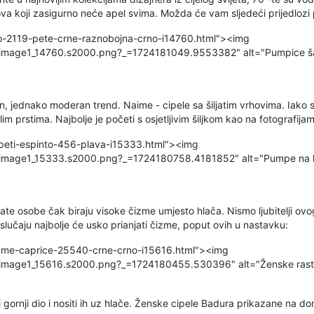
va koji zasigurno neće apel svima. Možda će vam sljedeći prijedlozi 
o-2119-pete-crne-raznobojna-crno-i14760.html"><img
e/image1_14760.s2000.png?_=1724181049.9553382" alt="Pumpice ša
dan, jednako moderan trend. Naime - cipele sa šiljatim vrhovima. Iako
 prstima. Najbolje je početi s osjetljivim šiljkom kao na fotografija
-peti-espinto-456-plava-i15333.html"><img
e/image1_15333.s2000.png?_=1724180758.4181852" alt="Pumpe na kob
te osobe čak biraju visoke čizme umjesto hlača. Nismo ljubitelji ovog
 slučaju najbolje će usko prianjati čizme, poput ovih u nastavku:
cizme-caprice-25540-crne-crno-i15616.html"><img
e/image1_15616.s2000.png?_=1724180455.530396" alt="Ženske rastez
i gornji dio i nositi ih uz hlače. Ženske cipele Badura prikazane na don