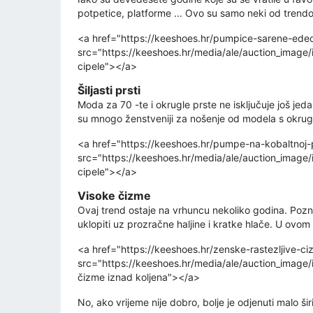
potpetice, platforme ... Ovo su samo neki od trendo
<a href="https://keeshoes.hr/pumpice-sarene-ede
src="https://keeshoes.hr/media/ale/auction_imag
cipele"></a>
Šiljasti prsti
Moda za 70 -te i okrugle prste ne isključuje još je
su mnogo ženstveniji za nošenje od modela s okruglim
<a href="https://keeshoes.hr/pumpe-na-kobaltnoj
src="https://keeshoes.hr/media/ale/auction_imag
cipele"></a>
Visoke čizme
Ovaj trend ostaje na vrhuncu nekoliko godina. Pozna
uklopiti uz prozračne haljine i kratke hlače. U ovom
<a href="https://keeshoes.hr/zenske-rastezljive-
src="https://keeshoes.hr/media/ale/auction_imag
čizme iznad koljena"></a>
No, ako vrijeme nije dobro, bolje je odjenuti malo šir