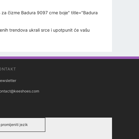
za čizme Badura 9097 crne boje" title="Badura
h trendova ukrali srce i upotpunit će vašu
ONTAKT
ewsletter
ontact@keeshoes.com
promijeniti jezik