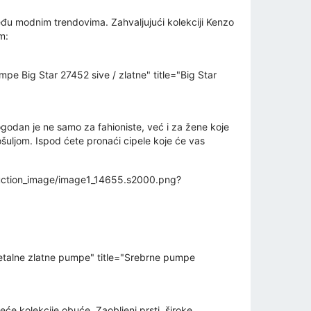
među modnim trendovima. Zahvaljujući kolekciji Kenzo
m:
Big Star 27452 sive / zlatne" title="Big Star
Pogodan je ne samo za fahioniste, već i za žene koje
ošuljom. Ispod ćete pronaći cipele koje će vas
/auction_image/image1_14655.s2000.png?
talne zlatne pumpe" title="Srebrne pumpe
eće kolekcije obuće. Zaobljeni prsti, široke