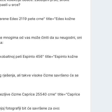
pasti u srce?
rene Edeo 2119 pete crne" title="Edeo kožne
 se mnogima od vas može činiti da su neugodni, oni
ma:
altnoj peti Espinto 456" title="Espinto kožne
 rješenja, ali takve visoke čizme savršeno će se
ljive čizme Caprice 25540 crne" title="Caprice
joj fotografiji bit će savršene za ovo: