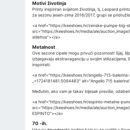
Motivi životinja
Printy inspiriran svijetom životinja, tj. Leopard p
za sezonu jesen-zima 2016/2017, grupi se pridružil
<a href="https://keeshoes.hr/zenske-pumpe-big-st
src="https://keeshoes.hr/media/ale/auction_image
stilettos"></a>
Metalnost
Ove sezone cipele mogu privući pozornost! Sjaj, šljo
izbjegavaju ekstravaganciju u svojim stilizacijama. 
inspirirati:
<a href="https://keeshoes.hr/angello-715-balerin
_=1724181481.5094483" alt="Angello 715 balerina" 
Međutim, ako vam je takav bljesak previše, odaberi
<a href="https://keeshoes.hr/espinto-metalne-pum
src="https://keeshoes.hr/media/ale/auction_imag
ESPINTO"></a>
70 -ih.
Iako su devedesete godine koje su se vratile u favori