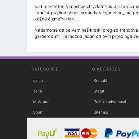
<a href="https://keeshoes.hr/zlatni-ukras-za-ci
src="https://keeshoes.hr/media/ale/auction_image
kožne čizme"></a>
Nadamo se da će vam naš kratki pregled trendova 
garderobu? Ili je možda jedan od ovih prijedloga 
KATEGORIJE
O KEESHOES
djeca
Kontakt
žene
Statut
Muškarci
Politika privatnosti
Sport
Sitemap