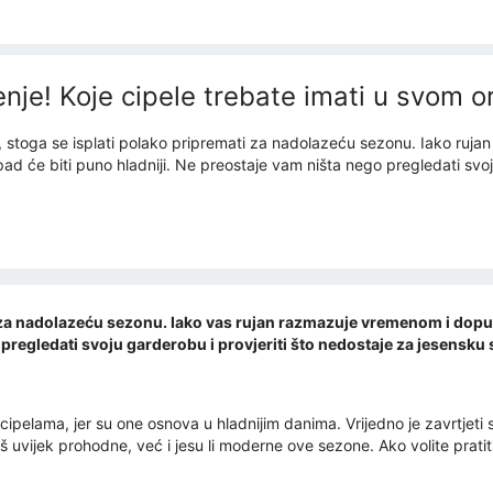
nje! Koje cipele trebate imati u svom 
ju, stoga se isplati polako pripremati za nadolazeću sezonu. Iako ru
opad će biti puno hladniji. Ne preostaje vam ništa nego pregledati svo
iti za nadolazeću sezonu. Iako vas rujan razmazuje vremenom i dopuš
pregledati svoju garderobu i provjeriti što nedostaje za jesensku
lama, jer su one osnova u hladnijim danima. Vrijedno je zavrtjeti s
oš uvijek prohodne, već i jesu li moderne ove sezone. Ako volite prati