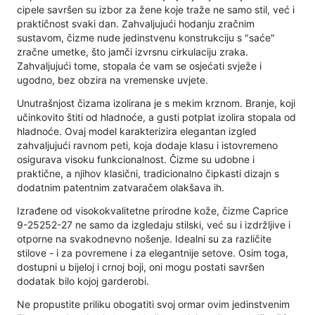
cipele savršen su izbor za žene koje traže ne samo stil, već i
praktičnost svaki dan. Zahvaljujući hodanju zračnim
sustavom, čizme nude jedinstvenu konstrukciju s "saće"
zračne umetke, što jamči izvrsnu cirkulaciju zraka.
Zahvaljujući tome, stopala će vam se osjećati svježe i
ugodno, bez obzira na vremenske uvjete.
Unutrašnjost čizama izolirana je s mekim krznom. Branje, koji
učinkovito štiti od hladnoće, a gusti potplat izolira stopala od
hladnoće. Ovaj model karakterizira elegantan izgled
zahvaljujući ravnom peti, koja dodaje klasu i istovremeno
osigurava visoku funkcionalnost. Čizme su udobne i
praktične, a njihov klasični, tradicionalno čipkasti dizajn s
dodatnim patentnim zatvaračem olakšava ih.
Izrađene od visokokvalitetne prirodne kože, čizme Caprice
9-25252-27 ne samo da izgledaju stilski, već su i izdržljive i
otporne na svakodnevno nošenje. Idealni su za različite
stilove - i za povremene i za elegantnije setove. Osim toga,
dostupni u bijeloj i crnoj boji, oni mogu postati savršen
dodatak bilo kojoj garderobi.
Ne propustite priliku obogatiti svoj ormar ovim jedinstvenim