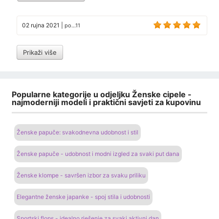
02 rujna 2021
|
po...11
Prikaži više
Popularne kategorije u odjeljku Ženske cipele -
najmoderniji modeli i praktični savjeti za kupovinu
Ženske papuče: svakodnevna udobnost i stil
Ženske papuče - udobnost i modni izgled za svaki put dana
Ženske klompe - savršen izbor za svaku priliku
Elegantne ženske japanke - spoj stila i udobnosti
Sportski flops - idealno rješenje za svaki aktivni dan