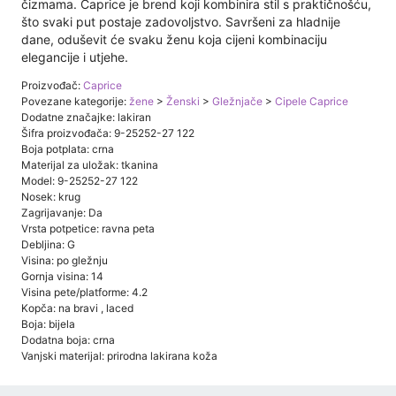
čizmama. Caprice je brend koji kombinira stil s praktičnošću,
što svaki put postaje zadovoljstvo. Savršeni za hladnije
dane, oduševit će svaku ženu koja cijeni kombinaciju
elegancije i utjehe.
Proizvođač:
Caprice
Povezane kategorije:
žene
>
Ženski
>
Gležnjače
>
Cipele Caprice
Dodatne značajke: lakiran
Šifra proizvođača: 9-25252-27 122
Boja potplata: crna
Materijal za uložak: tkanina
Model: 9-25252-27 122
Nosek: krug
Zagrijavanje: Da
Vrsta potpetice: ravna peta
Debljina: G
Visina: po gležnju
Gornja visina: 14
Visina pete/platforme: 4.2
Kopča: na bravi , laced
Boja: bijela
Dodatna boja: crna
Vanjski materijal: prirodna lakirana koža