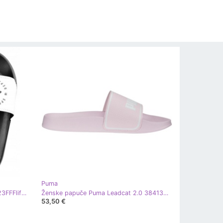
Puma
Ženski 4F sportski flip flip u 4FSS23FFFlif068 White bijela
Ženske papuče Puma Leadcat 2.0 384139 18 ružičasta
53,50 €