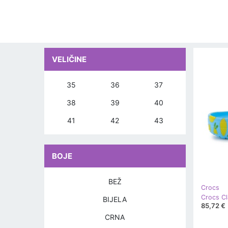
VELIČINE
35
36
37
38
39
40
41
42
43
BOJE
BEŽ
Crocs
BIJELA
85,72 €
CRNA