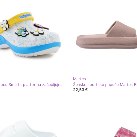
Martes
Ženski crocs Smurfs platforma začepljuje 210822-90H bijela
22,53 €