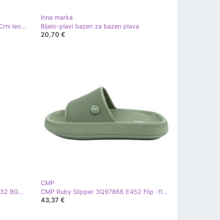
Inna marka
Ipanema Slide Slide 27214 BC402 Crni leopard -flip -flops crna
Bijelo-plavi bazen za bazen plava
20,70 €
CMP
Ženska Ipanema Diversa Slidel 27232 BG830 Crni flip -flops crna
CMP Ruby Slipper 3Q97866 E452 Flip -flops zelena
43,37 €