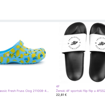
4F
Crocs Classic Fresh Fruss Clog 211008-4WD 39/40 Flip-Flops plava
22,81 €