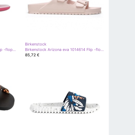
Birkenstock
Rider Jahač bazen 83636AZ167 Flip -flops ružičasta
Birkenstock Arizona eva 1014614 Flip -flops ružičasta
85,72 €