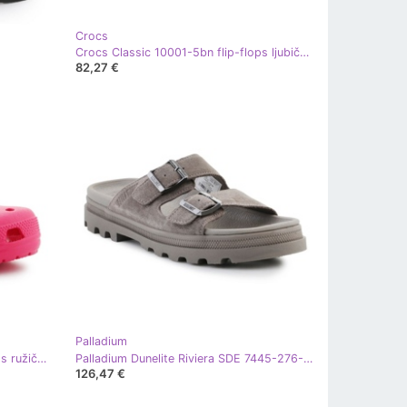
Crocs
Crocs Classic 10001-5bn flip-flops ljubičasta
82,27 €
Palladium
Crocs Classic 10001-6ZQ Flip Flops ružičasta
Palladium Dunelite Riviera SDE 7445-276-M siva
126,47 €