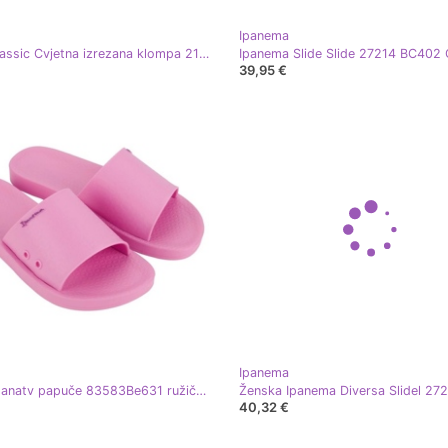
Ipanema
Crocs Classic Cvjetna izrezana klompa 210927-3yh flip-flops zelena
39,95 €
Ipanema
Ipanema anatv papuče 83583Be631 ružičasta
40,32 €