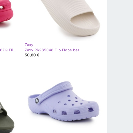
Zaxy
Crocs Classic Crush Clog 207521-6ZQ Flip-flops ružičasta
Zaxy RR285048 Flip Flops bež
50,80 €