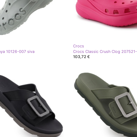
Crocs
ya 10126-007 siva
103,72 €