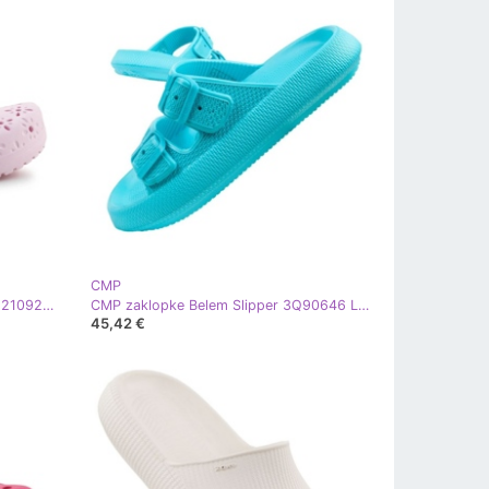
CMP
Crocs Classic Cvjetni izrezani kluc 210927-6W ružičasta
CMP zaklopke Belem Slipper 3Q90646 L915 plava
45,42 €