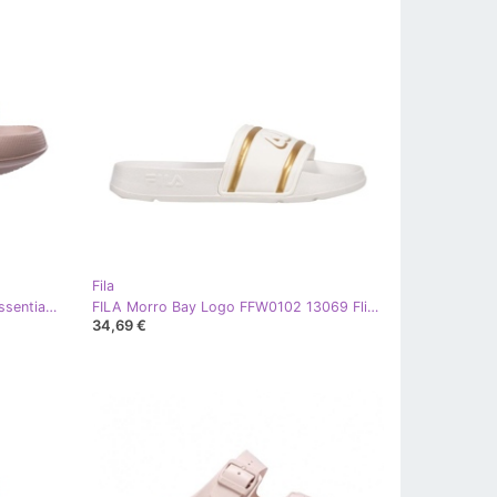
Fila
Ženske sportske papuče Martes Essentials Lady Mia 92800598326 bež
FILA Morro Bay Logo FFW0102 13069 Flip -flops bijela
34,69 €