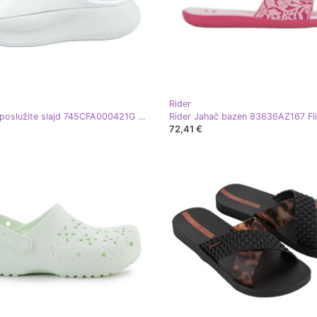
Rider
Lacoste poslužite slajd 745CFA000421G Flip -flops bijela
72,41 €