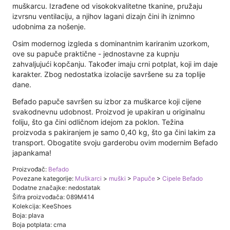
muškarcu. Izrađene od visokokvalitetne tkanine, pružaju
izvrsnu ventilaciju, a njihov lagani dizajn čini ih iznimno
udobnima za nošenje.
Osim modernog izgleda s dominantnim kariranim uzorkom,
ove su papuče praktične - jednostavne za kupnju
zahvaljujući kopčanju. Također imaju crni potplat, koji im daje
karakter. Zbog nedostatka izolacije savršene su za toplije
dane.
Befado papuče savršen su izbor za muškarce koji cijene
svakodnevnu udobnost. Proizvod je upakiran u originalnu
foliju, što ga čini odličnom idejom za poklon. Težina
proizvoda s pakiranjem je samo 0,40 kg, što ga čini lakim za
transport. Obogatite svoju garderobu ovim modernim Befado
japankama!
Proizvođač:
Befado
Povezane kategorije:
Muškarci
>
muški
>
Papuče
>
Cipele Befado
Dodatne značajke: nedostatak
Šifra proizvođača: 089M414
Kolekcija: KeeShoes
Boja: plava
Boja potplata: crna