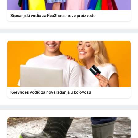
Siječanjski vodič za KeeShoes nove proizvode
KeeShoes vodič za nova izdanja u kolovozu