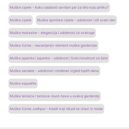
Muške cipele - Kako odabrati savršen par za bilo koju priliku?
Muške cipele
Muške sportske cipele - udobnost i stil svaki dan
Muške mokasine - elegancija i udobnost za svakoga
Muške čizme - nezamjenjiv element muške garderobe
Muške japanke i japanke - udobnost i funkcionalnost za ljeto
Muške sandale - udobnost i moderan izgled toplih dana
Muške espadrile
Muške tenisice i tenisice-must-have u svakoj garderobi
Muške čizme Jodhpur - klasik koji nikad ne izlazi iz mode