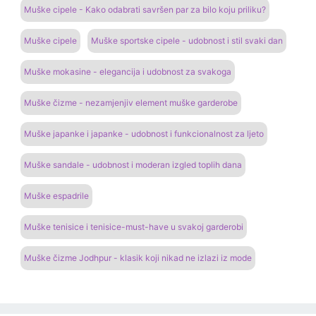
Muške cipele - Kako odabrati savršen par za bilo koju priliku?
Muške cipele
Muške sportske cipele - udobnost i stil svaki dan
Muške mokasine - elegancija i udobnost za svakoga
Muške čizme - nezamjenjiv element muške garderobe
Muške japanke i japanke - udobnost i funkcionalnost za ljeto
Muške sandale - udobnost i moderan izgled toplih dana
Muške espadrile
Muške tenisice i tenisice-must-have u svakoj garderobi
Muške čizme Jodhpur - klasik koji nikad ne izlazi iz mode