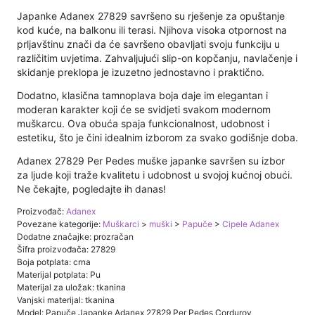
Japanke Adanex 27829 savršeno su rješenje za opuštanje
kod kuće, na balkonu ili terasi. Njihova visoka otpornost na
prljavštinu znači da će savršeno obavljati svoju funkciju u
različitim uvjetima. Zahvaljujući slip-on kopčanju, navlačenje i
skidanje preklopa je izuzetno jednostavno i praktično.
Dodatno, klasična tamnoplava boja daje im elegantan i
moderan karakter koji će se svidjeti svakom modernom
muškarcu. Ova obuća spaja funkcionalnost, udobnost i
estetiku, što je čini idealnim izborom za svako godišnje doba.
Adanex 27829 Per Pedes muške japanke savršen su izbor
za ljude koji traže kvalitetu i udobnost u svojoj kućnoj obući.
Ne čekajte, pogledajte ih danas!
Proizvođač:
Adanex
Povezane kategorije:
Muškarci
>
muški
>
Papuče
>
Cipele Adanex
Dodatne značajke: prozračan
Šifra proizvođača: 27829
Boja potplata: crna
Materijal potplata: Pu
Materijal za uložak: tkanina
Vanjski materijal: tkanina
Model: Papuče Japanke Adanex 27829 Per Pedes Corduroy