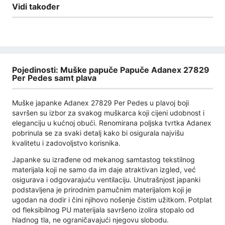
Vidi također
Pojedinosti: Muške papuče Papuče Adanex 27829
Per Pedes samt plava
Muške japanke Adanex 27829 Per Pedes u plavoj boji
savršen su izbor za svakog muškarca koji cijeni udobnost i
eleganciju u kućnoj obući. Renomirana poljska tvrtka Adanex
pobrinula se za svaki detalj kako bi osigurala najvišu
kvalitetu i zadovoljstvo korisnika.
Japanke su izrađene od mekanog samtastog tekstilnog
materijala koji ne samo da im daje atraktivan izgled, već
osigurava i odgovarajuću ventilaciju. Unutrašnjost japanki
podstavljena je prirodnim pamučnim materijalom koji je
ugodan na dodir i čini njihovo nošenje čistim užitkom. Potplat
od fleksibilnog PU materijala savršeno izolira stopalo od
hladnog tla, ne ograničavajući njegovu slobodu.