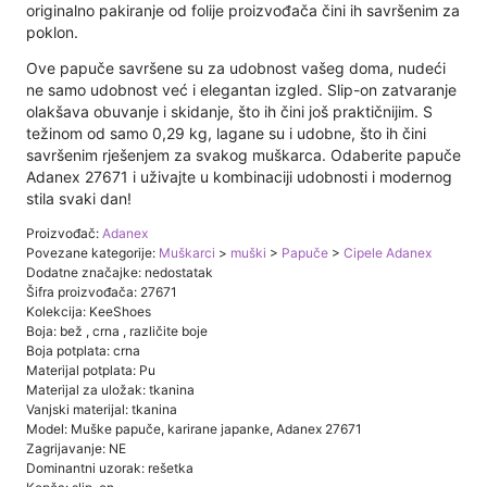
originalno pakiranje od folije proizvođača čini ih savršenim za
poklon.
Ove papuče savršene su za udobnost vašeg doma, nudeći
ne samo udobnost već i elegantan izgled. Slip-on zatvaranje
olakšava obuvanje i skidanje, što ih čini još praktičnijim. S
težinom od samo 0,29 kg, lagane su i udobne, što ih čini
savršenim rješenjem za svakog muškarca. Odaberite papuče
Adanex 27671 i uživajte u kombinaciji udobnosti i modernog
stila svaki dan!
Proizvođač:
Adanex
Povezane kategorije:
Muškarci
>
muški
>
Papuče
>
Cipele Adanex
Dodatne značajke: nedostatak
Šifra proizvođača: 27671
Kolekcija: KeeShoes
Boja: bež , crna , različite boje
Boja potplata: crna
Materijal potplata: Pu
Materijal za uložak: tkanina
Vanjski materijal: tkanina
Model: Muške papuče, karirane japanke, Adanex 27671
Zagrijavanje: NE
Dominantni uzorak: rešetka