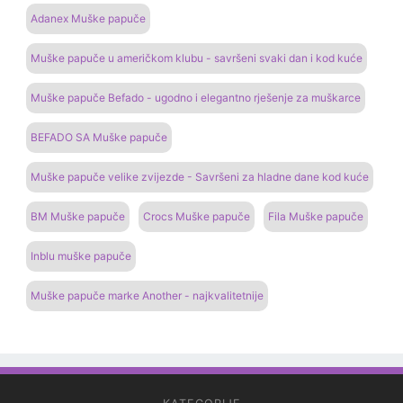
Adanex Muške papuče
Muške papuče u američkom klubu - savršeni svaki dan i kod kuće
Muške papuče Befado - ugodno i elegantno rješenje za muškarce
BEFADO SA Muške papuče
Muške papuče velike zvijezde - Savršeni za hladne dane kod kuće
BM Muške papuče
Crocs Muške papuče
Fila Muške papuče
Inblu muške papuče
Muške papuče marke Another - najkvalitetnije