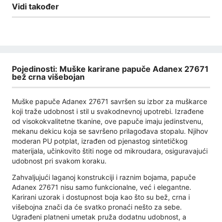
Vidi također
Pojedinosti: Muške karirane papuče Adanex 27671
bež crna višebojan
Muške papuče Adanex 27671 savršen su izbor za muškarce
koji traže udobnost i stil u svakodnevnoj upotrebi. Izrađene
od visokokvalitetne tkanine, ove papuče imaju jedinstvenu,
mekanu dekicu koja se savršeno prilagođava stopalu. Njihov
moderan PU potplat, izrađen od pjenastog sintetičkog
materijala, učinkovito štiti noge od mikroudara, osiguravajući
udobnost pri svakom koraku.
Zahvaljujući laganoj konstrukciji i raznim bojama, papuče
Adanex 27671 nisu samo funkcionalne, već i elegantne.
Karirani uzorak i dostupnost boja kao što su bež, crna i
višebojna znači da će svatko pronaći nešto za sebe.
Ugrađeni platneni umetak pruža dodatnu udobnost, a