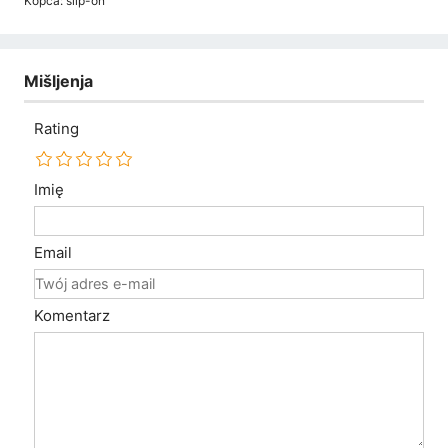
Kopča: slip-on
Mišljenja
Rating
Imię
Email
Komentarz