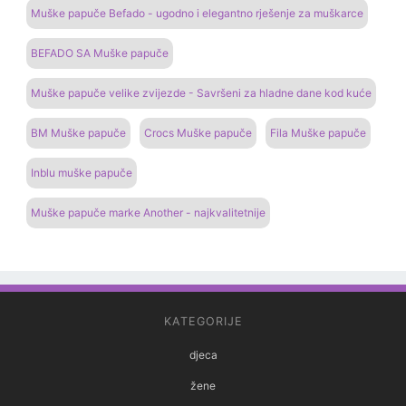
Muške papuče Befado - ugodno i elegantno rješenje za muškarce
BEFADO SA Muške papuče
Muške papuče velike zvijezde - Savršeni za hladne dane kod kuće
BM Muške papuče
Crocs Muške papuče
Fila Muške papuče
Inblu muške papuče
Muške papuče marke Another - najkvalitetnije
KATEGORIJE
djeca
žene