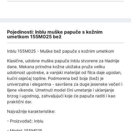
Pojedinosti: Inblu muške papuče s kožnim
umetkom 155M025 bež
Inblu 155M025 - Muške bež papuče s kožnim umetkom
Klasične, udobne muške papuče Inblu stvorene za hladnije
dane. Mekana prirodna kožna uložaka pruža veliku
udobnost upotrebe, a vanjski materijal od filca daje ugodan,
kućni osjećaj topline. Podmorena bež boja (bež) je
univerzalna i elegantna - savršena za duge jesenske večeri i
lijene vikende. Umetnuti model čini umetanje i uklanjanje
brzog i ugodnog, zahvaljujući koje će papuče raditi i kao
praktični dar.
Najvažnije karakteristike:
- Proizvođač: Inblu
- Model: 155M025