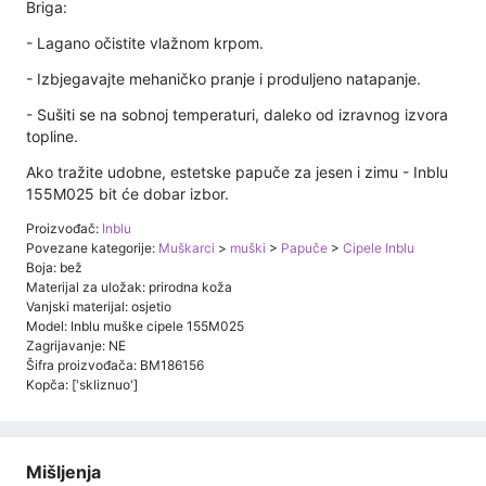
Briga:
- Lagano očistite vlažnom krpom.
- Izbjegavajte mehaničko pranje i produljeno natapanje.
- Sušiti se na sobnoj temperaturi, daleko od izravnog izvora
topline.
Ako tražite udobne, estetske papuče za jesen i zimu - Inblu
155M025 bit će dobar izbor.
Proizvođač:
Inblu
Povezane kategorije:
Muškarci
>
muški
>
Papuče
>
Cipele Inblu
Boja: bež
Materijal za uložak: prirodna koža
Vanjski materijal: osjetio
Model: Inblu muške cipele 155M025
Zagrijavanje: NE
Šifra proizvođača: BM186156
Kopča: ['skliznuo']
Mišljenja