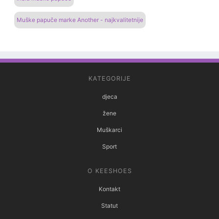
Muške papuče marke Another - najkvalitetnije
KATEGORIJE
djeca
žene
Muškarci
Sport
O KEESHOES
Kontakt
Statut