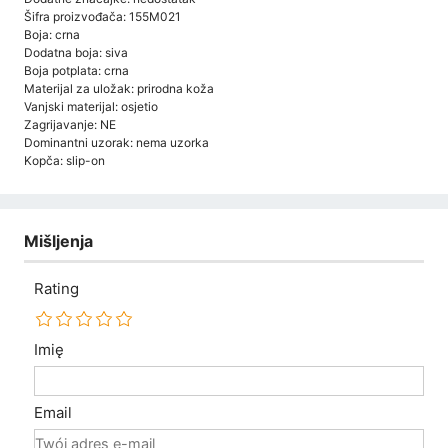
Šifra proizvođača: 155M021
Boja: crna
Dodatna boja: siva
Boja potplata: crna
Materijal za uložak: prirodna koža
Vanjski materijal: osjetio
Zagrijavanje: NE
Dominantni uzorak: nema uzorka
Kopča: slip-on
Mišljenja
Rating
Imię
Email