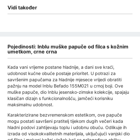
Vidi također
Pojedinosti: Inblu muške papuče od filca s kožnim
umetkom, crne crna
Kada vani vrijeme postane hladnije, a dani sve kraći,
udobnost kućne obuće postaje prioritet. U potrazi za
savršenim papučama za hladnije mjesece vrijedi obratiti
pažnju na model Inblu Befado 155M021 u crnoj boji. Ove
muške papuče, dio Inblu jesensko-zimske kolekcije, spajaju
klasičan dizajn s funkcionalnošću, jamčeći korisniku
maksimalnu udobnost.
Karakterizirane bezvremenskom estetikom, ove papuče
mogu postati savršeni pratitelj tijekom dugih večeri kada
hladni podovi zahtijevaju toplu i udobnu obuću. Odlikuje ih
izrada od visokokvalitetnih materijala, uključujući vanjski dio
od filca i mekani kožni uložak koji se prilagođava obliku