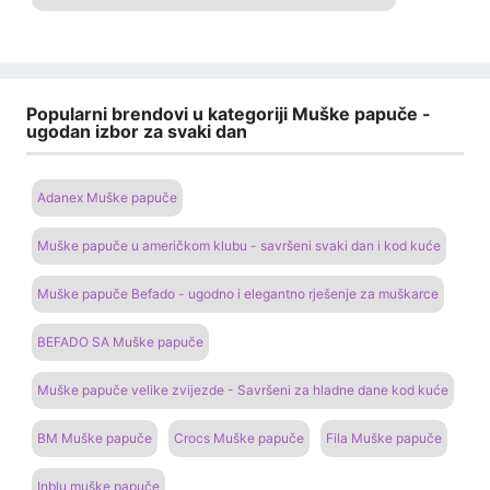
Popularni brendovi u kategoriji Muške papuče -
ugodan izbor za svaki dan
Adanex Muške papuče
Muške papuče u američkom klubu - savršeni svaki dan i kod kuće
Muške papuče Befado - ugodno i elegantno rješenje za muškarce
BEFADO SA Muške papuče
Muške papuče velike zvijezde - Savršeni za hladne dane kod kuće
BM Muške papuče
Crocs Muške papuče
Fila Muške papuče
Inblu muške papuče