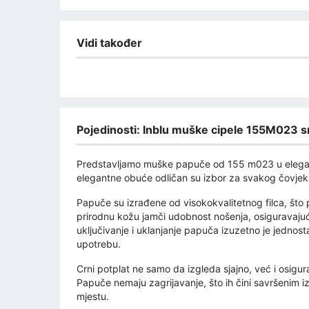
Vidi također
Pojedinosti: Inblu muške cipele 155M023 
Predstavljamo muške papuče od 155 m023 u elegant
elegantne obuće odličan su izbor za svakog čovjeka
Papuče su izrađene od visokokvalitetnog filca, što 
prirodnu kožu jamči udobnost nošenja, osiguravajući 
uključivanje i uklanjanje papuča izuzetno je jednos
upotrebu.
Crni potplat ne samo da izgleda sjajno, već i osigura
Papuče nemaju zagrijavanje, što ih čini savršenim i
mjestu.