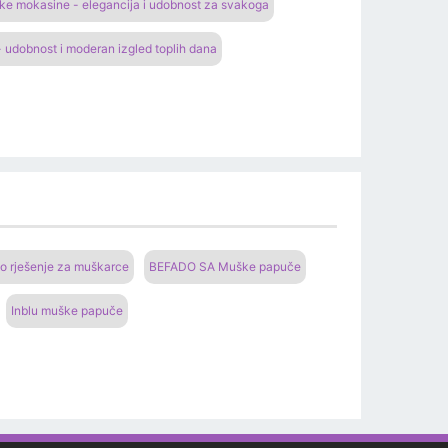
e mokasine - elegancija i udobnost za svakoga
 udobnost i moderan izgled toplih dana
o rješenje za muškarce
BEFADO SA Muške papuče
Inblu muške papuče