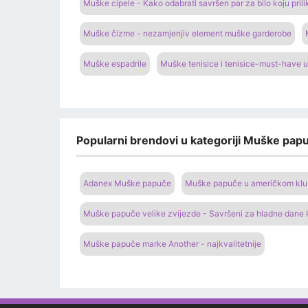
Muške cipele - Kako odabrati savršen par za bilo koju prili
Muške čizme - nezamjenjiv element muške garderobe
Muške espadrile
Muške tenisice i tenisice-must-have u
Popularni brendovi u kategoriji Muške papu
Adanex Muške papuče
Muške papuče u američkom klubu
Muške papuče velike zvijezde - Savršeni za hladne dane
Muške papuče marke Another - najkvalitetnije