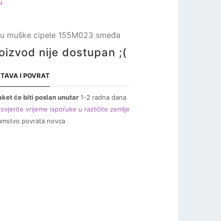
u
lu muške cipele 155M023 smeđa
oizvod nije dostupan ;(
TAVA I POVRAT
aket će biti poslan unutar
1-2 radna dana
ovjerite vrijeme isporuke u različite zemlje
amstvo povrata novca