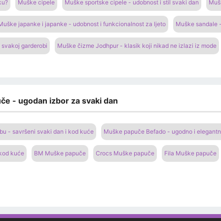
ku?
Muške cipele
Muške sportske cipele - udobnost i stil svaki dan
Mušk
Muške japanke i japanke - udobnost i funkcionalnost za ljeto
Muške sandale -
 svakoj garderobi
Muške čizme Jodhpur - klasik koji nikad ne izlazi iz mode
če - ugodan izbor za svaki dan
 - savršeni svaki dan i kod kuće
Muške papuče Befado - ugodno i elegantn
 kod kuće
BM Muške papuče
Crocs Muške papuče
Fila Muške papuče