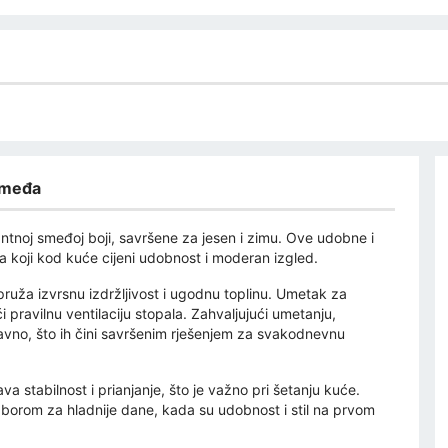
smeđa
noj smeđoj boji, savršene za jesen i zimu. Ove udobne i
 koji kod kuće cijeni udobnost i moderan izgled.
pruža izvrsnu izdržljivost i ugodnu toplinu. Umetak za
pravilnu ventilaciju stopala. Zahvaljujući umetanju,
tavno, što ih čini savršenim rješenjem za svakodnevnu
va stabilnost i prianjanje, što je važno pri šetanju kuće.
zborom za hladnije dane, kada su udobnost i stil na prvom