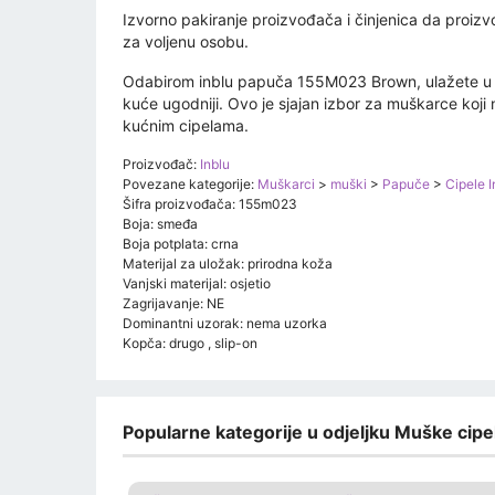
Izvorno pakiranje proizvođača i činjenica da proizv
za voljenu osobu.
Odabirom inblu papuča 155M023 Brown, ulažete u kv
kuće ugodniji. Ovo je sjajan izbor za muškarce koji 
kućnim cipelama.
Proizvođač:
Inblu
Povezane kategorije:
Muškarci
>
muški
>
Papuče
>
Cipele I
Šifra proizvođača: 155m023
Boja: smeđa
Boja potplata: crna
Materijal za uložak: prirodna koža
Vanjski materijal: osjetio
Zagrijavanje: NE
Dominantni uzorak: nema uzorka
Kopča: drugo , slip-on
Popularne kategorije u odjeljku Muške cipel