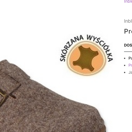
Inbl
Inb
Pr
DOS
P
Pr
J