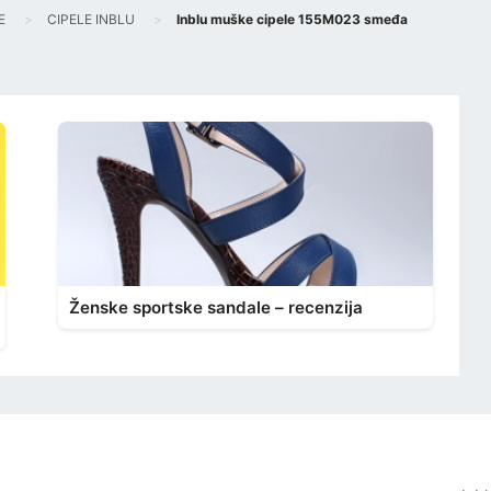
E
CIPELE INBLU
Inblu muške cipele 155M023 smeđa
Ženske sportske sandale – recenzija