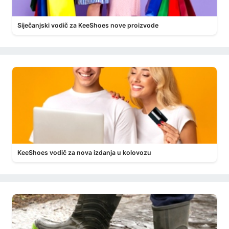
Siječanjski vodič za KeeShoes nove proizvode
KeeShoes vodič za nova izdanja u kolovozu