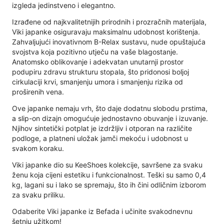
izgleda jedinstveno i elegantno.
Izrađene od najkvalitetnijih prirodnih i prozračnih materijala,
Viki japanke osiguravaju maksimalnu udobnost korištenja.
Zahvaljujući inovativnom B-Relax sustavu, nude opuštajuća
svojstva koja pozitivno utječu na vaše blagostanje.
Anatomsko oblikovanje i adekvatan unutarnji prostor
podupiru zdravu strukturu stopala, što pridonosi boljoj
cirkulaciji krvi, smanjenju umora i smanjenju rizika od
proširenih vena.
Ove japanke nemaju vrh, što daje dodatnu slobodu prstima,
a slip-on dizajn omogućuje jednostavno obuvanje i izuvanje.
Njihov sintetički potplat je izdržljiv i otporan na različite
podloge, a platneni uložak jamči mekoću i udobnost u
svakom koraku.
Viki japanke dio su KeeShoes kolekcije, savršene za svaku
ženu koja cijeni estetiku i funkcionalnost. Teški su samo 0,4
kg, lagani su i lako se spremaju, što ih čini odličnim izborom
za svaku priliku.
Odaberite Viki japanke iz Befada i učinite svakodnevnu
šetnju užitkom!