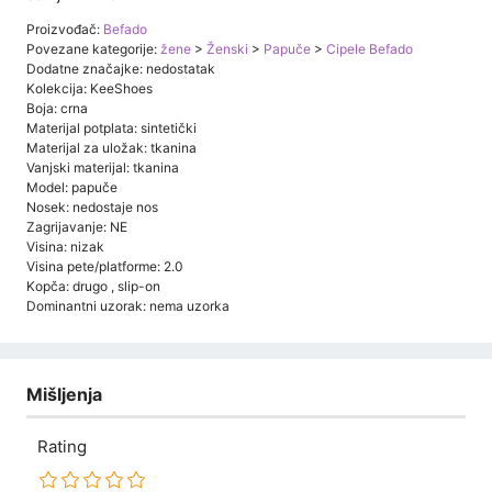
Proizvođač:
Befado
Povezane kategorije:
žene
>
Ženski
>
Papuče
>
Cipele Befado
Dodatne značajke: nedostatak
Kolekcija: KeeShoes
Boja: crna
Materijal potplata: sintetički
Materijal za uložak: tkanina
Vanjski materijal: tkanina
Model: papuče
Nosek: nedostaje nos
Zagrijavanje: NE
Visina: nizak
Visina pete/platforme: 2.0
Kopča: drugo , slip-on
Dominantni uzorak: nema uzorka
Mišljenja
Rating