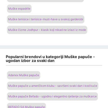
Muške espadrile
Muške tenisice i tenisice-must-have u svakoj garderobi
Muške čizme Jodhpur - klasik koji nikad ne izlazi iz mode
Popularni brendovi u kategoriji Muške papuče -
ugodan izbor za svaki dan
Adanex Muške papuče
Muške papuče u američkom klubu - savršeni svaki dan i kod kuće
Muške papuče Befado - ugodno i elegantno rješenje za muškarce
BEFADO SA Muške papuče