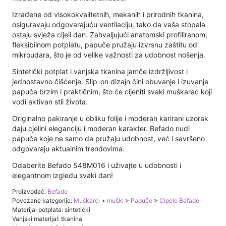
Izrađene od visokokvalitetnih, mekanih i prirodnih tkanina,
osiguravaju odgovarajuću ventilaciju, tako da vaša stopala
ostaju svježa cijeli dan. Zahvaljujući anatomski profiliranom,
fleksibilnom potplatu, papuče pružaju izvrsnu zaštitu od
mikroudara, što je od velike važnosti za udobnost nošenja.
Sintetički potplat i vanjska tkanina jamče izdržljivost i
jednostavno čišćenje. Slip-on dizajn čini obuvanje i izuvanje
papuča brzim i praktičnim, što će cijeniti svaki muškarac koji
vodi aktivan stil života.
Originalno pakiranje u obliku folije i moderan karirani uzorak
daju cjelini eleganciju i moderan karakter. Befado nudi
papuče koje ne samo da pružaju udobnost, već i savršeno
odgovaraju aktualnim trendovima.
Odaberite Befado 548M016 i uživajte u udobnosti i
elegantnom izgledu svaki dan!
Proizvođač:
Befado
Povezane kategorije:
Muškarci
>
muški
>
Papuče
>
Cipele Befado
Materijal potplata: sintetički
Vanjski materijal: tkanina