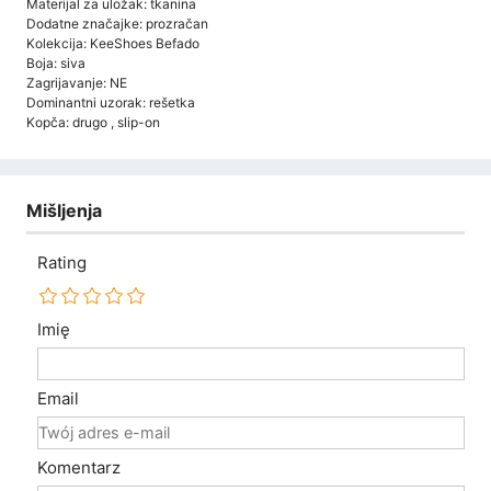
Materijal za uložak: tkanina
Dodatne značajke: prozračan
Kolekcija: KeeShoes Befado
Boja: siva
Zagrijavanje: NE
Dominantni uzorak: rešetka
Kopča: drugo , slip-on
Mišljenja
Rating
Imię
Email
Komentarz