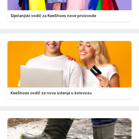
Siječanjski vodič za KeeShoes nove proizvode
KeeShoes vodič za nova izdanja u kolovozu