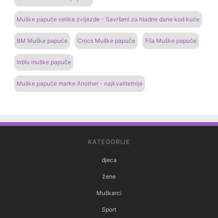
Muške papuče velike zvijezde - Savršeni za hladne dane kod kuće
BM Muške papuče
Crocs Muške papuče
Fila Muške papuče
Inblu muške papuče
Muške papuče marke Another - najkvalitetnije
KATEGORIJE
djeca
žene
Muškarci
Sport