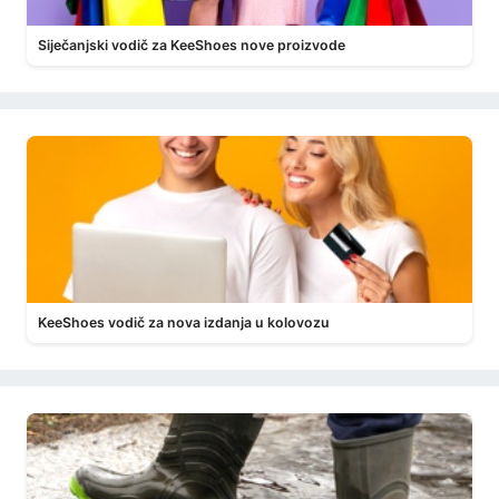
Siječanjski vodič za KeeShoes nove proizvode
KeeShoes vodič za nova izdanja u kolovozu