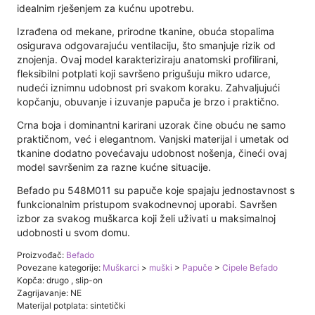
idealnim rješenjem za kućnu upotrebu.
Izrađena od mekane, prirodne tkanine, obuća stopalima
osigurava odgovarajuću ventilaciju, što smanjuje rizik od
znojenja. Ovaj model karakteriziraju anatomski profilirani,
fleksibilni potplati koji savršeno prigušuju mikro udarce,
nudeći iznimnu udobnost pri svakom koraku. Zahvaljujući
kopčanju, obuvanje i izuvanje papuča je brzo i praktično.
Crna boja i dominantni karirani uzorak čine obuću ne samo
praktičnom, već i elegantnom. Vanjski materijal i umetak od
tkanine dodatno povećavaju udobnost nošenja, čineći ovaj
model savršenim za razne kućne situacije.
Befado pu 548M011 su papuče koje spajaju jednostavnost s
funkcionalnim pristupom svakodnevnoj uporabi. Savršen
izbor za svakog muškarca koji želi uživati ​​u maksimalnoj
udobnosti u svom domu.
Proizvođač:
Befado
Povezane kategorije:
Muškarci
>
muški
>
Papuče
>
Cipele Befado
Kopča: drugo , slip-on
Zagrijavanje: NE
Materijal potplata: sintetički