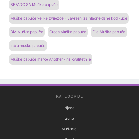
BEFADO SA Muške papuče
Muške papuče velike zvijezde - Savršeni za hladne dane kod kuće
BM Muške papuče
Crocs Muške papuče
Fila Muške papuče
Inblu muške papuče
Muške papuče marke Another - najkvalitetnije
KATEGORIJE
djeca
žene
Muškarci