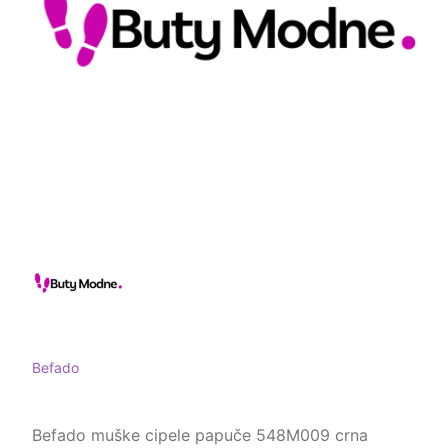
Befado
Befado muške cipele papuče 548M009 crna