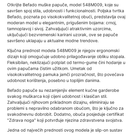
Otkrijte Befado muške papuče, model 548M009, koje su
savršen spoj stila, udobnosti i funkcionalnosti. Poljska tvrtka
Befado, poznata po visokokvalitetnoj obući, predstavlja ovaj
moderan model u elegantnim, prigušenim bojama: crnoj,
tamnoplavoj i sivoj. Zahvaljujući atraktivnim uzorcima,
uključujući bezvremenski karirani uzorak, ove se papuče
savršeno uklapaju u aktualne modne trendove.
Ključna prednost modela 548M009 je njegov ergonomski
dizajn koji omogućuje udobno prilagođavanje obliku stopala.
Fleksibilan, neklizajući potplat od termo-gume čini hodanje u
ovim papučama čistim užitkom. Umetak od
visokokvalitetnog pamuka jamči prozračnost, što povećava
udobnost korištenja, posebno u toplijim danima.
Befado papuče su nezamjenjiv element kućne garderobe
svakog muškarca koji cijeni udobnost i klasičan stil.
Zahvaljujući njihovom prikladnom dizajnu, eliminiraju se
problemi s nepravilno odabranom obućom, što je ključno za
svakodnevnu dobrobit. Dodatno, obuća posjeduje certifikat
"Zdrava noga" koji potvrđuje njezina zdravstvena svojstva.
Jedna od najvećih prednosti ovog modela je slip-on sustav