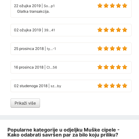
22 ožujka 2019
|
So...p1
Glatka transakcija.
02 ožujka 2019
|
39...41
25 prosinca 2018
|
ty...-1
16 prosinca 2018
|
Cl...56
02 studenoga 2018
|
sz...by
Prikaži više
Popularne kategorije u odjeljku Muške cipele -
Kako odabrati savršen par za bilo koju priliku?