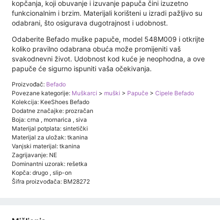
kopčanja, koji obuvanje i izuvanje papuča čini izuzetno
funkcionalnim i brzim. Materijali korišteni u izradi pažljivo su
odabrani, što osigurava dugotrajnost i udobnost.
Odaberite Befado muške papuče, model 548M009 i otkrijte
koliko pravilno odabrana obuća može promijeniti vaš
svakodnevni život. Udobnost kod kuće je neophodna, a ove
papuče će sigurno ispuniti vaša očekivanja.
Proizvođač:
Befado
Povezane kategorije:
Muškarci
>
muški
>
Papuče
>
Cipele Befado
Kolekcija: KeeShoes Befado
Dodatne značajke: prozračan
Boja: crna , mornarica , siva
Materijal potplata: sintetički
Materijal za uložak: tkanina
Vanjski materijal: tkanina
Zagrijavanje: NE
Dominantni uzorak: rešetka
Kopča: drugo , slip-on
Šifra proizvođača: BM28272