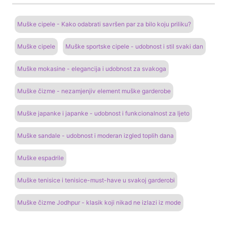
Muške cipele - Kako odabrati savršen par za bilo koju priliku?
Muške cipele
Muške sportske cipele - udobnost i stil svaki dan
Muške mokasine - elegancija i udobnost za svakoga
Muške čizme - nezamjenjiv element muške garderobe
Muške japanke i japanke - udobnost i funkcionalnost za ljeto
Muške sandale - udobnost i moderan izgled toplih dana
Muške espadrile
Muške tenisice i tenisice-must-have u svakoj garderobi
Muške čizme Jodhpur - klasik koji nikad ne izlazi iz mode