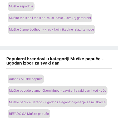
Muške espadrile
Muške tenisice i tenisice-must-have u svakoj garderobi
Muške čizme Jodhpur - klasik koji nikad ne izlazi iz mode
Popularni brendovi u kategoriji Muške papuče -
ugodan izbor za svaki dan
Adanex Muške papuče
Muške papuče u američkom klubu - savršeni svaki dan i kod kuće
Muške papuče Befado - ugodno i elegantno rješenje za muškarce
BEFADO SA Muške papuče