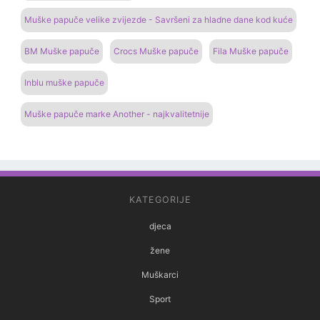
Muške papuče velike zvijezde - Savršeni za hladne dane kod kuće
BM Muške papuče
Crocs Muške papuče
Fila Muške papuče
Inblu muške papuče
Muške papuče marke Another - najkvalitetnije
KATEGORIJE
djeca
žene
Muškarci
Sport