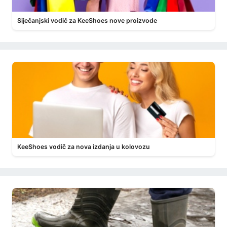
Siječanjski vodič za KeeShoes nove proizvode
KeeShoes vodič za nova izdanja u kolovozu