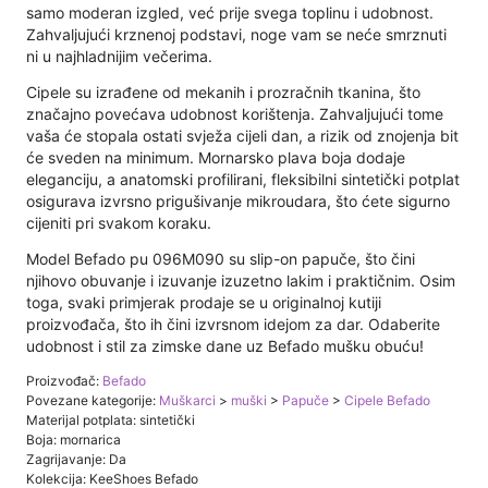
samo moderan izgled, već prije svega toplinu i udobnost.
Zahvaljujući krznenoj podstavi, noge vam se neće smrznuti
ni u najhladnijim večerima.
Cipele su izrađene od mekanih i prozračnih tkanina, što
značajno povećava udobnost korištenja. Zahvaljujući tome
vaša će stopala ostati svježa cijeli dan, a rizik od znojenja bit
će sveden na minimum. Mornarsko plava boja dodaje
eleganciju, a anatomski profilirani, fleksibilni sintetički potplat
osigurava izvrsno prigušivanje mikroudara, što ćete sigurno
cijeniti pri svakom koraku.
Model Befado pu 096M090 su slip-on papuče, što čini
njihovo obuvanje i izuvanje izuzetno lakim i praktičnim. Osim
toga, svaki primjerak prodaje se u originalnoj kutiji
proizvođača, što ih čini izvrsnom idejom za dar. Odaberite
udobnost i stil za zimske dane uz Befado mušku obuću!
Proizvođač:
Befado
Povezane kategorije:
Muškarci
>
muški
>
Papuče
>
Cipele Befado
Materijal potplata: sintetički
Boja: mornarica
Zagrijavanje: Da
Kolekcija: KeeShoes Befado