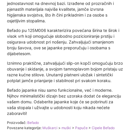
jednostavnost na dnevnoj bazi. Izrađene od prozračnih i
pjenastih materijala najviše kvalitete, jamče izvrsna
higijenska svojstva, što ih čini prikladnim i za osobe s
osjetljivim stopalima.
Befado pu 125M006 karakterizira povećana širina te širok i
visok vrh koji omogućuje slobodno pozicioniranje prstiju i
osigurava udobnost pri nošenju. Zahvaljujući smanjenom
broju šavova, ove se japanke preporučuju i osobama s
dijabetesom.
Iznimno praktične, zahvaljujući slip-on kopči omogućuju brzo
obuvanje i skidanje, a svojom tamnoplavom bojom pristaju uz
razne kućne stilove. Unutarnji platneni uložak i sintetički
potplat jamče prianjanje i stabilnost pri svakom koraku.
Befado japanke nisu samo funkcionalne, već i moderne.
Njihov minimalistički dizajn bez uzoraka dodat će eleganciju
vašem domu. Odaberite japanke koje će se pobrinuti za
vaša stopala i uživajte u udobnosti koju nikada nećete
zaboraviti!
Proizvođač:
Befado
Povezane kategorije:
Muškarci
>
muški
>
Papuče
>
Cipele Befado