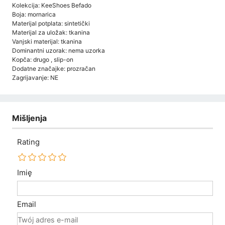
Kolekcija: KeeShoes Befado
Boja: mornarica
Materijal potplata: sintetički
Materijal za uložak: tkanina
Vanjski materijal: tkanina
Dominantni uzorak: nema uzorka
Kopča: drugo , slip-on
Dodatne značajke: prozračan
Zagrijavanje: NE
Mišljenja
Rating
Imię
Email