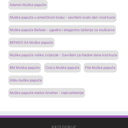
Adanex Muške papuče
Muške papuče u američkom klubu - savršeni svaki dan i kod kuće
Muške papuče Befado - ugodno i elegantno rješenje za muškarce
BEFADO SA Muške papuče
Muške papuče velike zvijezde - Savršeni za hladne dane kod kuće
BM Muške papuče
Crocs Muške papuče
Fila Muške papuče
Inblu muške papuče
Muške papuče marke Another - najkvalitetnije
KATEGORIJE