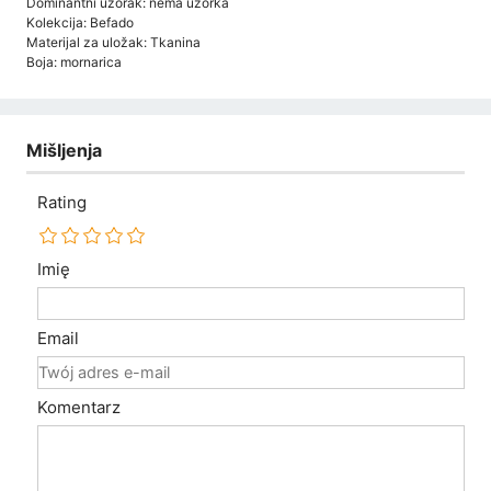
Dominantni uzorak: nema uzorka
Kolekcija: Befado
Materijal za uložak: Tkanina
Boja: mornarica
Mišljenja
Rating
Imię
Email
Komentarz