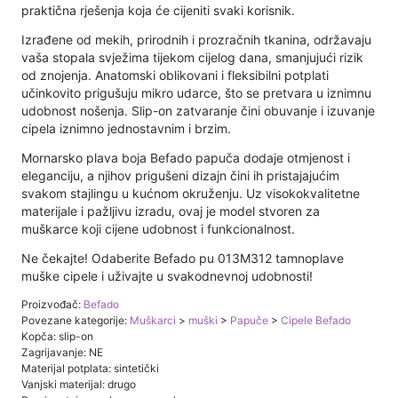
praktična rješenja koja će cijeniti svaki korisnik.
Izrađene od mekih, prirodnih i prozračnih tkanina, održavaju
vaša stopala svježima tijekom cijelog dana, smanjujući rizik
od znojenja. Anatomski oblikovani i fleksibilni potplati
učinkovito prigušuju mikro udarce, što se pretvara u iznimnu
udobnost nošenja. Slip-on zatvaranje čini obuvanje i izuvanje
cipela iznimno jednostavnim i brzim.
Mornarsko plava boja Befado papuča dodaje otmjenost i
eleganciju, a njihov prigušeni dizajn čini ih pristajajućim
svakom stajlingu u kućnom okruženju. Uz visokokvalitetne
materijale i pažljivu izradu, ovaj je model stvoren za
muškarce koji cijene udobnost i funkcionalnost.
Ne čekajte! Odaberite Befado pu 013M312 tamnoplave
muške cipele i uživajte u svakodnevnoj udobnosti!
Proizvođač:
Befado
Povezane kategorije:
Muškarci
>
muški
>
Papuče
>
Cipele Befado
Kopča: slip-on
Zagrijavanje: NE
Materijal potplata: sintetički
Vanjski materijal: drugo