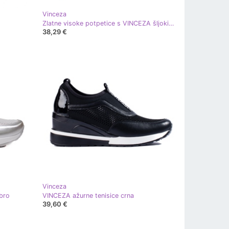
Vinceza
Zlatne visoke potpetice s VINCEZA šljokicama zlatni
38,29 €
Vinceza
ebro
VINCEZA ažurne tenisice crna
39,60 €