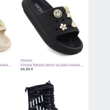
Vinceza
Vinceza Pjenasti jastuci za plažu bazena na platformi bež s Vincez 76055 ukrasi
Vinceza Pjenasti jastuci za plažu bazena na crnoj platformi s ukrasima Vincez 76055 crna
44,00 €