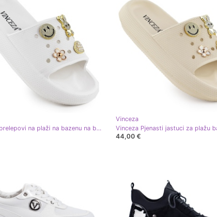
Vinceza
Pjenasti prelepovi na plaži na bazenu na bijeloj platformi ukrašeni Vinceza 76055 bijela
44,00 €