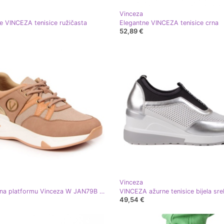
Vinceza
e VINCEZA tenisice ružičasta
Elegantne VINCEZA tenisice crna
52,89 €
Vinceza
Tenisice na platformu Vinceza W JAN79B prljavo roze ružičasta
VINCEZA ažurne tenisice bijela sr
49,54 €