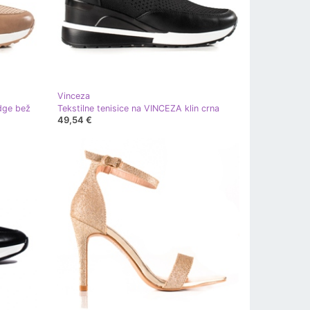
Vinceza
dge bež
Tekstilne tenisice na VINCEZA klin crna
49,54 €