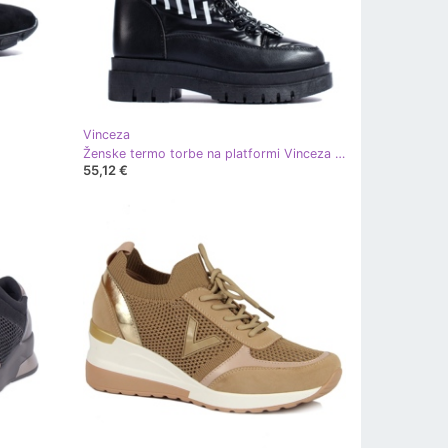
Vinceza
Ženske termo torbe na platformi Vinceza crne boje crna
55,12 €