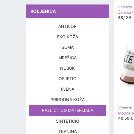
Vinceza
KOLJENICA
55,12 €
ANTILOP
EKO KOŽA
GUMA
MREŽICA
NUBUK
OSJETIO
PJENA
PRIRODNA KOŽA
Vinceza
RAZLIČITOG MATERIJALA
Modne te
49,50 €
SINTETIČKI
TKANINA