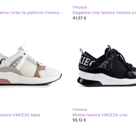
Vinceza
Ženske termo torbe na platformi Vinceza u crnoj i bijeloj boji bijela
Elegantne crne tenisice Vinceza cr
41,57 €
Vinceza
nisice VINCEZA bijela
Modne tenisice VINCEZA crna
55,12 €