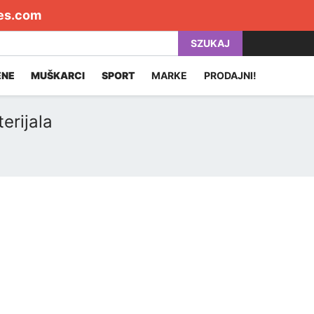
es.com
SZUKAJ
ENE
MUŠKARCI
SPORT
MARKE
PRODAJNI!
erijala