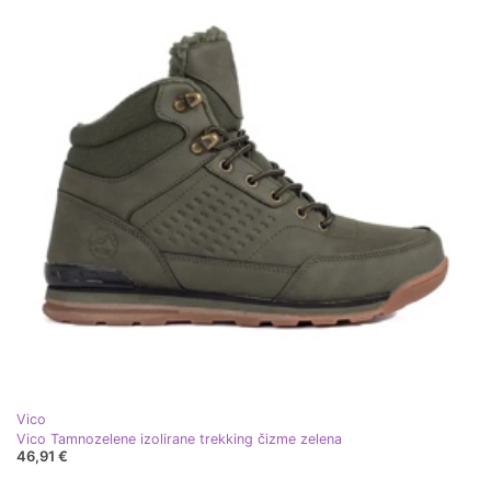
Vico
Vico Tamnozelene izolirane trekking čizme zelena
46,91 €