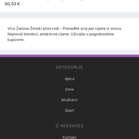
50,53 €
Vico Zielone Ženski proizvodi - Pronađite svoj par cipela iz snova.
Najnoviji trendovi, atraktivne cijene. Uživajte u pogodnostima
kupovine.
KATEGORIJE
djeca
žene
Muškarci
Sport
O KEESHOES
Kontakt