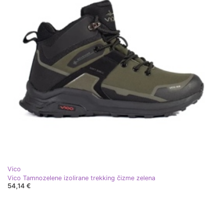
Vico
Vico Tamnozelene izolirane trekking čizme zelena
54,14 €