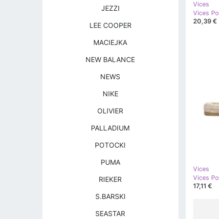
Vices
JEZZI
Vices P
20,39 €
LEE COOPER
MACIEJKA
NEW BALANCE
NEWS
NIKE
OLIVIER
PALLADIUM
POTOCKI
PUMA
Vices
Vices Po
RIEKER
17,11 €
S.BARSKI
SEASTAR