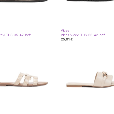
Vices
icevi THS-35-42-bež
Vices Vicevi THS-66-42-bež
25,01 €