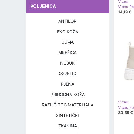
Vices
KOLJENICA
Vices P
14,19 €
ANTILOP
EKO KOŽA
GUMA
MREŽICA
NUBUK
OSJETIO
PJENA
PRIRODNA KOŽA
Vices
RAZLIČITOG MATERIJALA
Vices P
30,39 €
SINTETIČKI
TKANINA