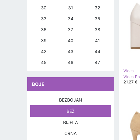
30
31
32
33
34
35
36
37
38
39
40
41
42
43
44
45
46
47
Vices
Vices Po
21,27 €
BOJE
BEZBOJAN
BEŽ
BIJELA
CRNA