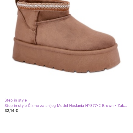
Step in style
Step in style Čizme za snijeg Model Heslania HY877-2 Brown - Zakoračite sa stilom smeđa
32,14 €