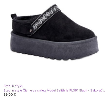
Step in style
Step in style Čizme za snijeg Model Selithria PL361 Black - Zakoračite sa stilom crna
39,00 €