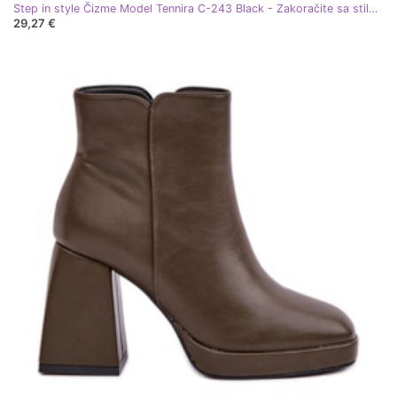
Step in style Čizme Model Tennira C-243 Black - Zakoračite sa stilom crna
29,27 €