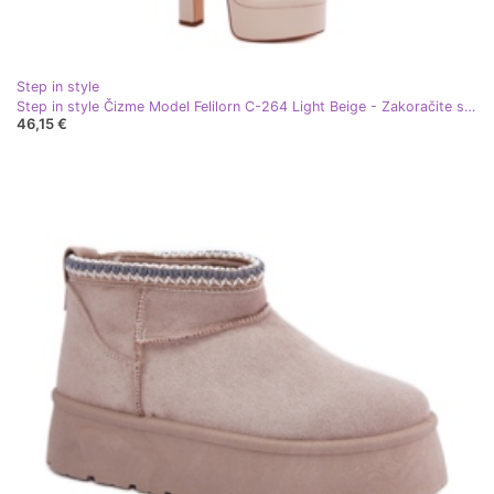
Step in style
Step in style Čizme Model Felilorn C-264 Light Beige - Zakoračite sa stilom bež
46,15 €