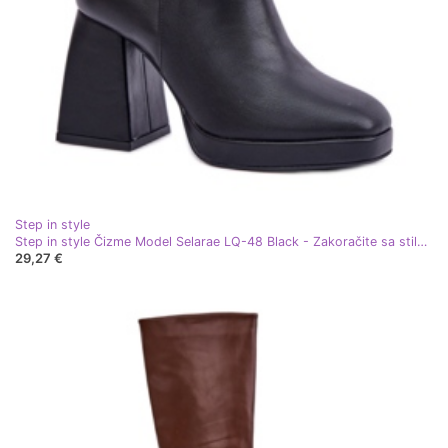
Step in style
Step in style Čizme Model Selarae LQ-48 Black - Zakoračite sa stilom crna
29,27 €