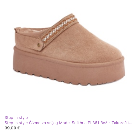
Step in style
Step in style Čizme za snijeg Model Selithria PL361 Bež - Zakoračite sa stilom
39,00 €