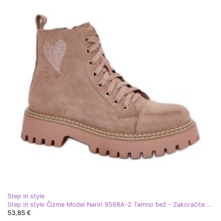
Step in style
Step in style Čizme Model Nariri 9568A-2 Tamno bež - Zakoračite sa stilom
53,85 €