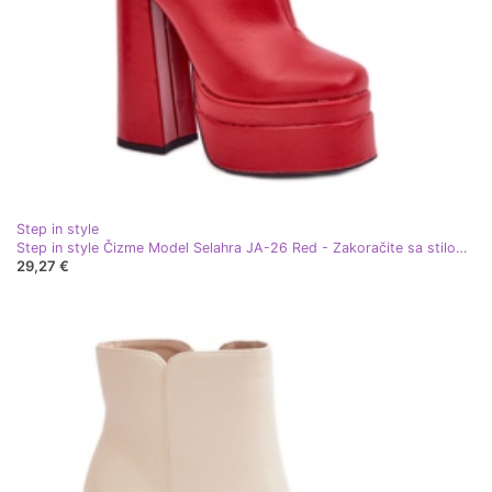
Step in style
Step in style Čizme Model Selahra JA-26 Red - Zakoračite sa stilom crvena
29,27 €