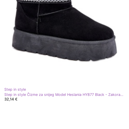
Step in style
Step in style Čizme za snijeg Model Heslania HY877 Black - Zakoračite sa stilom crna
32,14 €