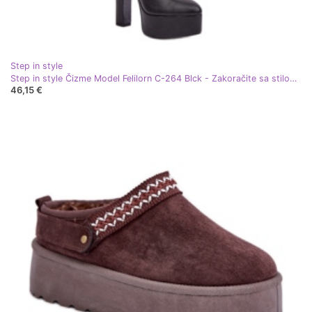
Step in style
Step in style Čizme Model Felilorn C-264 Blck - Zakoračite sa stilom crna
46,15 €