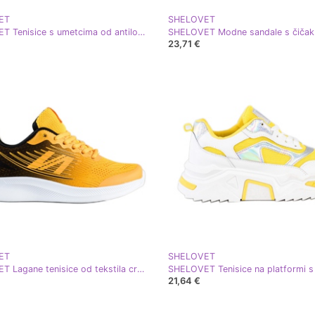
ET
SHELOVET
SHELOVET Tenisice s umetcima od antilopa bijela žuta boja
23,71 €
ET
SHELOVET
SHELOVET Lagane tenisice od tekstila crna žuta boja
21,64 €