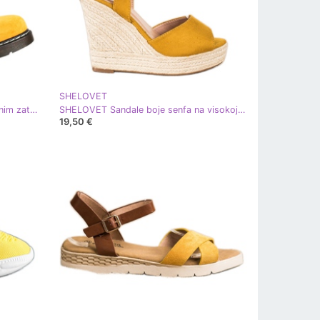
SHELOVET
SHELOVET Žute hvatačice s ukrasnim zatvaračem žuta boja
SHELOVET Sandale boje senfa na visokoj peti na klin žuta boja
19,50 €