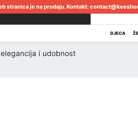
b stranica je na prodaju. Kontakt:
contact@keesho
DJECA
Ž
elegancija i udobnost