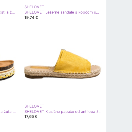
SHELOVET
SHELOVET Klasične tenisice od tekstila žuta boja
SHELOVET Ležerne sandale s kopčom smeđa žuta boja
19,74 €
SHELOVET
SHELOVET Senf papuče od antilopa žuta boja
SHELOVET Klasične papuče od antilopa žuta boja
17,65 €