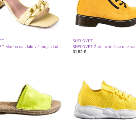
ET
SHELOVET
SHELOVET Modne sandale višebojan žuta boja
31,82 €