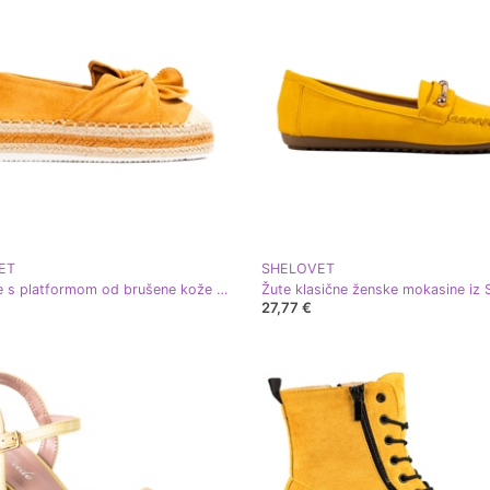
ET
SHELOVET
Espadrile s platformom od brušene kože i mašnom od Shelovet camel žuta boja
27,77 €