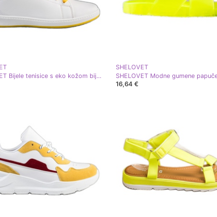
ET
SHELOVET
SHELOVET Bijele tenisice s eko kožom bijela žuta boja
16,64 €