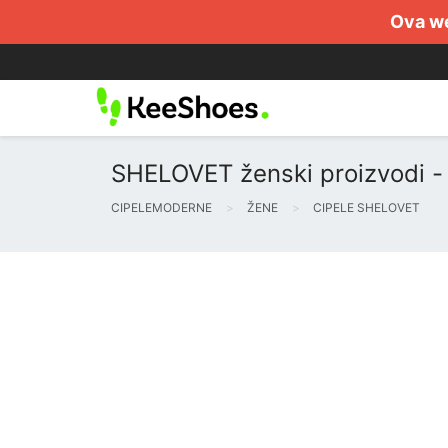
Ova we
SHELOVET ženski proizvodi - 
CIPELEMODERNE
ŽENE
CIPELE SHELOVET