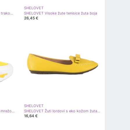
SHELOVET
SHELOVET Modne sandale s čičak trakom žuta boja
SHELOVET Visoke žute tenisice žuta boja
26,45 €
SHELOVET
SHELOVET Tenisice na platformi s mrežom bijela srebro žuta boja
SHELOVET Žuti lordovi s eko kožom žuta boja
16,64 €