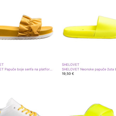
ET
SHELOVET
SHELOVET Papuče boje senfa na platformi žuta boja
SHELOVET Neonske papuče žuta 
19,50 €