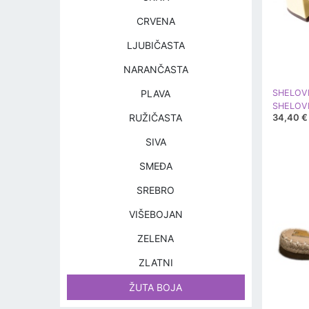
CRVENA
LJUBIČASTA
NARANČASTA
PLAVA
SHELOV
34,40 €
RUŽIČASTA
SIVA
SMEĐA
SREBRO
VIŠEBOJAN
ZELENA
ZLATNI
ŽUTA BOJA