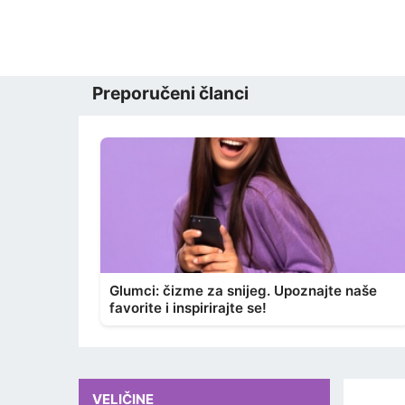
Preporučeni članci
Glumci: čizme za snijeg. Upoznajte naše
favorite i inspirirajte se!
VELIČINE