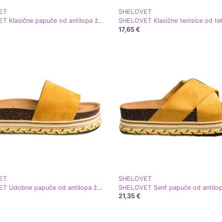
ET
SHELOVET
SHELOVET Klasične papuče od antilopa žuta boja
17,65 €
ET
SHELOVET
SHELOVET Udobne papuče od antilopa žuta boja
21,35 €