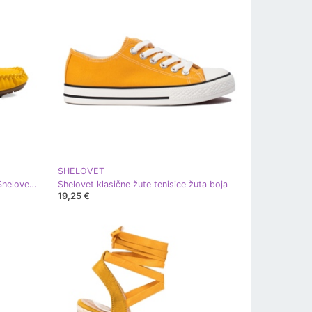
SHELOVET
Žute klasične ženske mokasine iz Sheloveta žuta boja
Shelovet klasične žute tenisice žuta boja
19,25 €