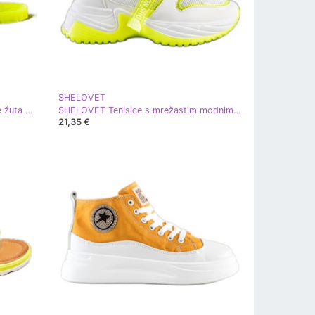
SHELOVET
SHELOVET Modne gumene papuče žuta boja
SHELOVET Tenisice s mrežastim modnim cipelama bijela žuta boja
21,35 €