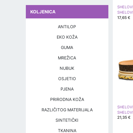
SHELOV
KOLJENICA
17,65 €
ANTILOP
EKO KOŽA
GUMA
MREŽICA
NUBUK
OSJETIO
PJENA
PRIRODNA KOŽA
SHELOV
RAZLIČITOG MATERIJALA
21,35 €
SINTETIČKI
TKANINA