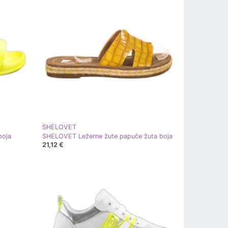
SHELOVET
boja
SHELOVET Ležerne žute papuče žuta boja
21,12 €