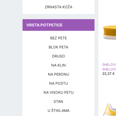
ZRNASTA KOŽA
VRSTA POTPETICE
BEZ PETE
BLOK PETA
DRUGO
SHELOV
NA KLIN
22,27 €
NA PERONU
NA POSTU
NA VISOKU PETU
STAN
U ŠTIKLAMA