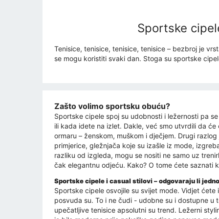
Sportske cipele
Tenisice, tenisice, tenisice, tenisice – bezbroj je v
se mogu koristiti svaki dan. Stoga su sportske cipel
Zašto volimo sportsku obuću?
Sportske cipele spoj su udobnosti i ležernosti pa se
ili kada idete na izlet. Dakle, već smo utvrdili da ć
ormaru – ženskom, muškom i dječjem. Drugi razlog je
primjerice, gležnjača koje su izašle iz mode, izgreba
razliku od izgleda, mogu se nositi ne samo uz trenirke
čak elegantnu odjeću. Kako? O tome ćete saznati k
Sportske cipele i casual stilovi – odgovaraju li jed
Sportske cipele osvojile su svijet mode. Vidjet ćet
posvuda su. To i ne čudi - udobne su i dostupne u tol
upečatljive tenisice apsolutni su trend. Ležerni s