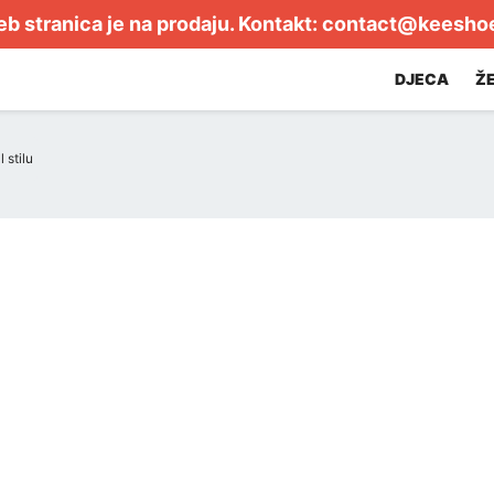
b stranica je na prodaju. Kontakt:
contact@keesho
DJECA
Ž
 stilu