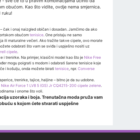
e - sve će to u pravim kombinacijama učiniti da
skom obućom. Kao što vidite, ovdje nema smjernica.
d ruku!
– čak i onaj naizgled običan i dosadan. Jamčimo da ako
 sportskom obućom
tenisice
. One pristaju ne samo
 ili maturalne večeri. Ako tražite takve cipele, ovo morate
ožete odabrati što vam se sviđa i uspješno nositi uz
rell cipele
.
 i trenirke. Na primjer, klasični model kao što je
Nike Free
ođer mogu poigrati s modom i odabrati šarene tenisice koje
lače i košulju, onda možete birati
tenisice
, npr.
Converse
ice, trenirke, tajice, haljine – bitno je da su udobne.
i
Nike Air Force 1 LV8 5 (GS) Jr CQ4215-200 cipele zelene
.
godinama i onome što voli.
inacija uzoraka i boja. Trenutačna moda pruža vam
obuću s kojom ćete stvarati uspješne