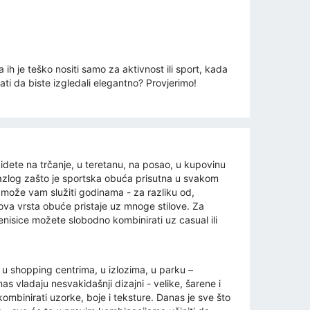
 ih je teško nositi samo za aktivnost ili sport, kada
ti da biste izgledali elegantno? Provjerimo!
 idete na trčanje, u teretanu, na posao, u kupovinu
i razlog zašto je sportska obuća prisutna u svakom
, može vam služiti godinama - za razliku od,
o ova vrsta obuće pristaje uz mnoge stilove. Za
 tenisice možete slobodno kombinirati uz casual ili
 u shopping centrima, u izlozima, u parku –
as vladaju nesvakidašnji dizajni - velike, šarene i
mbinirati uzorke, boje i teksture. Danas je sve što