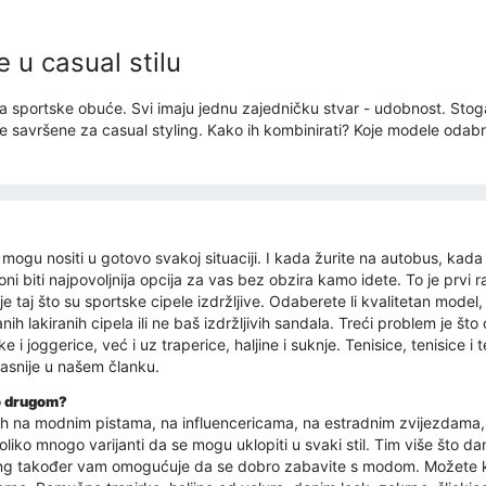
 u casual stilu
rsta sportske obuće. Svi imaju jednu zajedničku stvar - udobnost. Stoga
e savršene za casual styling. Kako ih kombinirati? Koje modele odabra
 mogu nositi u gotovo svakoj situaciji. I kada žurite na autobus, kada
e oni biti najpovoljnija opcija za vas bez obzira kamo idete. To je prv
 taj što su sportske cipele izdržljive. Odaberete li kvalitetan model
nih lakiranih cipela ili ne baš izdržljivih sandala. Treći problem je št
 i joggerice, već i uz traperice, haljine i suknje. Tenisice, tenisice i
asnije u našem članku.
no drugom?
e ih na modnim pistama, na influencericama, na estradnim zvijezdama,
iko mnogo varijanti da se mogu uklopiti u svaki stil. Tim više što dan
tyling također vam omogućuje da se dobro zabavite s modom. Možete ko