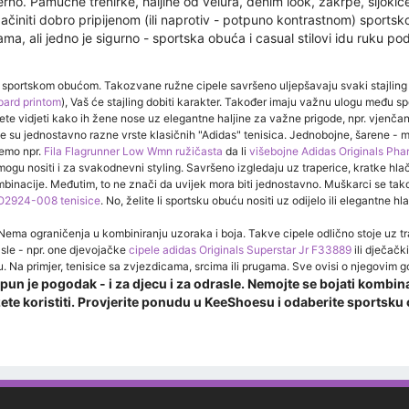
no. Pamučne trenirke, haljine od velura, denim look, zakrpe, šljokic
 začiniti dobro pripijenom (ili naprotiv - potpuno kontrastnom) sport
ma, ali jedno je sigurno - sportska obuća i casual stilovi idu ruku po
portskom obućom. Takozvane ružne cipele savršeno uljepšavaju svaki stajling 
pard printom
), Vaš će stajling dobiti karakter. Također imaju važnu ulogu među
e vidjeti kako ih žene nose uz elegantne haljine za važne prigode, npr. vjenčanja
je su jednostavno razne vrste klasičnih "Adidas" tenisica. Jednobojne, šarene - m
jemo npr.
Fila Flagrunner Low Wmn ružičasta
da li
višebojne Adidas Originals Phar
gu nositi i za svakodnevni styling. Savršeno izgledaju uz traperice, kratke hlače
ombinacije. Međutim, to ne znači da uvijek mora biti jednostavno. Muškarci se tak
O2924-008 tenisice
. No, želite li sportsku obuću nositi uz odijelo ili elegantne h
a ograničenja u kombiniranju uzoraka i boja. Takve cipele odlično stoje uz traper
sle - npr. one djevojačke
cipele adidas Originals Superstar Jr F33889
ili dječačk
u. Na primjer, tenisice sa zvjezdicama, srcima ili prugama. Sve ovisi o njegovim 
g pun je pogodak - i za djecu i za odrasle. Nemojte se bojati komb
e koristiti. Provjerite ponudu u KeeShoesu i odaberite sportsku 