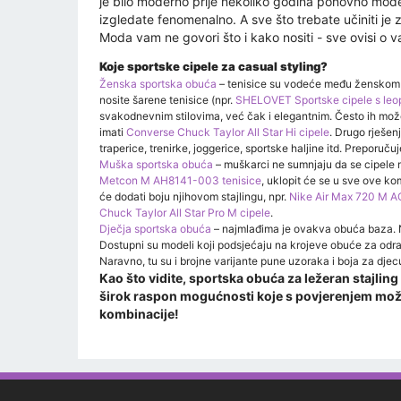
je bilo moderno prije nekoliko godina ponovno moder
izgledate fenomenalno. A sve što trebate učiniti je
Moda vam ne govori što i kako nositi - sve ovisi o va
Koje sportske cipele za casual styling?
Ženska sportska obuća
– tenisice su vodeće među ženskom s
nosite šarene tenisice (npr.
SHELOVET Sportske cipele s leo
svakodnevnim stilovima, već čak i elegantnim. Često ih možet
imati
Converse Chuck Taylor All Star Hi cipele
. Drugo rješen
traperice, trenirke, joggerice, sportske haljine itd. Preporuču
Muška sportska obuća
– muškarci ne sumnjaju da se cipele mo
Metcon M AH8141-003 tenisice
, uklopit će se u sve ove k
će dodati boju njihovom stajlingu, npr.
Nike Air Max 720 M A
Chuck Taylor All Star Pro M cipele
.
Dječja sportska obuća
– najmlađima je ovakva obuća baza. Nem
Dostupni su modeli koji podsjećaju na krojeve obuće za odra
Naravno, tu su i brojne varijante pune uzoraka i boja za djec
Kao što vidite, sportska obuća za ležeran stajlin
širok raspon mogućnosti koje s povjerenjem možet
kombinacije!