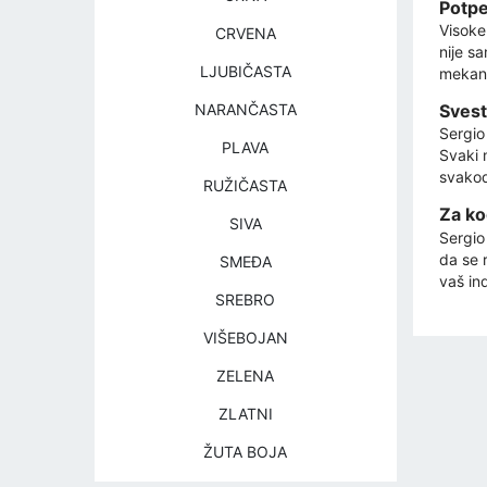
Potpe
Visoke
CRVENA
nije s
LJUBIČASTA
mekani
NARANČASTA
Svest
Sergio 
PLAVA
Svaki 
svakod
RUŽIČASTA
Za ko
SIVA
Sergio
da se 
SMEĐA
vaš ind
SREBRO
VIŠEBOJAN
ZELENA
ZLATNI
ŽUTA BOJA