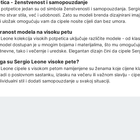
tica - ženstvenost i samopouzdanje
 potpetice jedan su od simbola ženstvenosti i samopouzdanja. Sergi
amo stvar stila, već i udobnosti. Zato su modeli brenda dizajnirani im
 uložak omogućuju vam da cipele nosite cijeli dan bez umora.
ranost modela na visoku petu
Leone kolekcija visokih potpetica uključuje različite modele - od klasi
model dostupan je u mnogim bojama i materijalima, što mu omogućuje d
nevne, tako i večernje i uredske. Elegantan dizajn čini da cipele Ser
ga su Sergio Leone visoke pete?
 Leone cipele s visokom petom namijenjene su ženama koje cijene klasi
radi o poslovnom sastanku, izlasku na večeru ili važnom slavlju - cipel
ividualni stil i dodati samopouzdanje u svakoj situaciji.