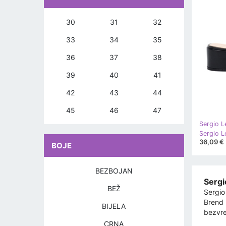
30
31
32
33
34
35
36
37
38
39
40
41
42
43
44
45
46
47
Sergio L
36,09 €
BOJE
BEZBOJAN
Sergi
BEŽ
Sergio
Brend i
BIJELA
bezvre
CRNA