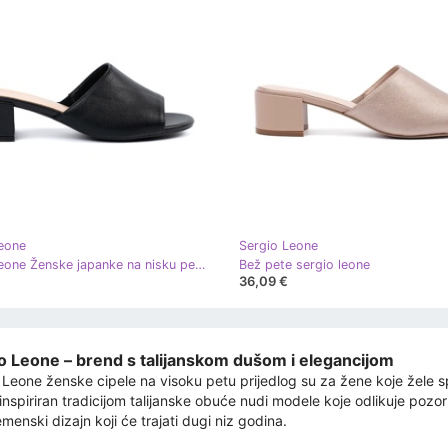
eone
Sergio Leone
Sergio Leone Ženske japanke na nisku petu crna
Bež pete sergio leone
36,09 €
o Leone – brend s talijanskom dušom i elegancijom
 Leone ženske cipele na visoku petu prijedlog su za žene koje žele sp
nspiriran tradicijom talijanske obuće nudi modele koje odlikuje pozorno
menski dizajn koji će trajati dugi niz godina.