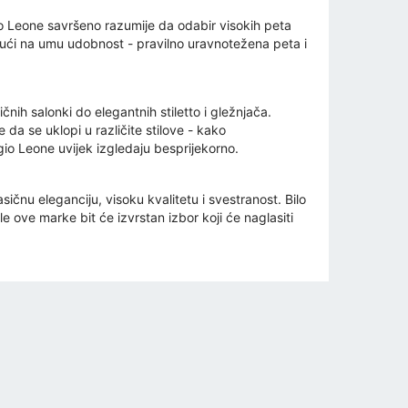
o Leone savršeno razumije da odabir visokih peta
ajući na umu udobnost - pravilno uravnotežena peta i
čnih salonki do elegantnih stiletto i gležnjača.
a se uklopi u različite stilove - kako
gio Leone uvijek izgledaju besprijekorno.
čnu eleganciju, visoku kvalitetu i svestranost. Bilo
e ove marke bit će izvrstan izbor koji će naglasiti