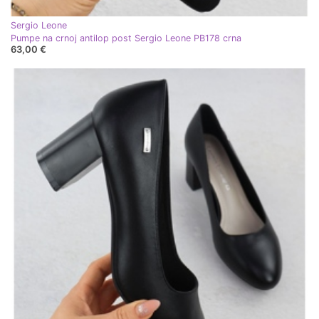
Sergio Leone
Pumpe na crnoj antilop post Sergio Leone PB178 crna
63,00 €