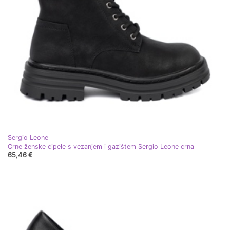
Sergio Leone
Crne ženske cipele s vezanjem i gazištem Sergio Leone crna
65,46 €