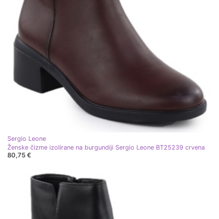
Sergio Leone
Ženske čizme izolirane na burgundiji Sergio Leone BT25239 crvena
80,75 €