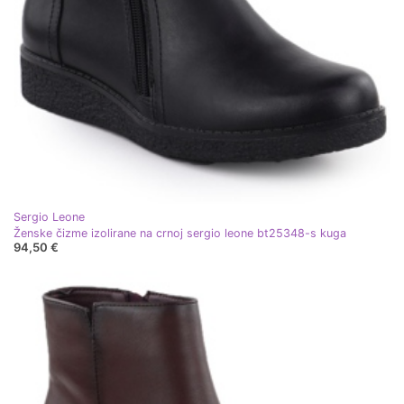
Sergio Leone
Ženske čizme izolirane na crnoj sergio leone bt25348-s kuga
94,50 €