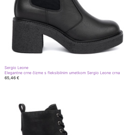
Sergio Leone
Elegantne crne čizme s fleksibilnim umetkom Sergio Leone crna
65,46 €