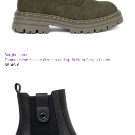
Sergio Leone
Tamnozelene ženske čizme s antilop finišom Sergio Leone
65,46 €