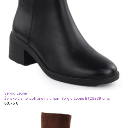
Sergio Leone
Ženske čizme izolirane na crnom Sergio Leone BT25239 crna
80,75 €