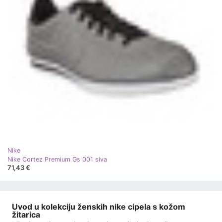
Nike
Nike Cortez Premium Gs 001 siva
71,43 €
Uvod u kolekciju ženskih nike cipela s kožom
žitarica