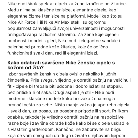
Nike nudi širok spektar cipela za žene izrađene od žitarice.
Među njima su klasične tenisice, elegantne cipele, kao i
elegantne čizme i tenisice na platformi. Modeli kao što su
Nike Air Force 1 ili Nike Air Max stekli su ogromnu
popularnost zahvaljujući svojoj univerzalnosti i mogućnosti
prilagođavanja različitim stilovima. Za žene koje cijene i
udobnost i modni izgled, Nike nudi i elegantne sandale i
balerine od prirodne kože žitarica, koje će odlično
funkcionirati svaki dan, rad ili elegantni izlazi.
Kako odabrati savršene Nike ženske cipele s
kožom od žita?
Izbor savršenih ženskih cipela ovisi o nekoliko ključnih
čimbenika. Prije svega, vrijedno je obratiti pažnju na veličinu i
fit - cipele bi trebale biti udobne i dobro ležati na stopalu,
bez pritiska ili otisaka. Drugi aspekt je stil - Nike nudi
moderne i klasične modele kako bi svaka žena mogla
pronaći nešto za sebe. Ništa manje važna je upotreba cipela
- svaki dan, za posao, za posebne prigode ili sport. Prilikom
odabira, također je vrijedno obratiti pažnju na raspoložive
razne boje i završne obrade kože kako bi se cipele uskladile
s vlastitim garderobom. Konačno, ne zaboravite na brigu
koja će vam omogućiti da dugo uživate u njihovom lijepom