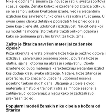
Nike je godinama sinonim za inovacije i stil u svijetu sportova
i casual cipela. Ženske kolekcije izrađene od žitarica odlikuju
se ne samo visokom kvalitetom izrade, već i s elegantnim
izgledom koji savršeno funkcionira u različitim situacijama. U
ovom ćemo članku detaljnije pogledati Nike prijedloge za
žene koje cijene stil, udobnost i izdržljivost. Naučit ćete koji
su modeli najmoćniji, što trebate tražiti prilikom odabira i
kako se godinama pravilno brinuti za kožu zrna.
Zašto je žitarica savršen materijal za ženske
cipele?
Koža okrenuta je vrsta prirodne kože koja je pažljivo gotova i
izdržljiva. Zahvaljujući posebnoj obradi, površina kože je
glatka, sjajna i otporna na abraziju i prljavštinu. Cipele
izrađene od ovog materijala karakteriziraju elegantan izgled
koji dodaje klasu svake stilizacije. Nadalje, kože žitarica je
prozračna, što značajno utječe na udobnost nošenja,
posebno tijekom dugih dana. Ulaganje u cipele s ovog
materijala jamstvo je trajnosti i stila za mnoge sezone, a
zahtijevajući odgovarajuću njegu kako bi zadržali svoj
prekrasan izgled.
Popularni modeli ženskih nike cipela s kožom od
žitarica