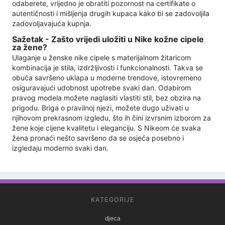
odaberete, vrijedno je obratiti pozornost na certifikate o
autentičnosti i mišljenja drugih kupaca kako bi se zadovoljila
zadovoljavajuća kupnja.
Sažetak - Zašto vrijedi uložiti u Nike kožne cipele
za žene?
Ulaganje u ženske nike cipele s materijalnom žitaricom
kombinacija je stila, izdržljivosti i funkcionalnosti. Takva se
obuća savršeno uklapa u moderne trendove, istovremeno
osiguravajući udobnost upotrebe svaki dan. Odabirom
pravog modela možete naglasiti vlastiti stil, bez obzira na
prigodu. Briga o pravilnoj njezi, možete dugo uživati ​​u
njihovom prekrasnom izgledu, što ih čini izvrsnim izborom za
žene koje cijene kvalitetu i eleganciju. S Nikeom će svaka
žena pronaći nešto savršeno da se osjeća posebno i
izgledaju moderno svaki dan.
KATEGORIJE
djeca