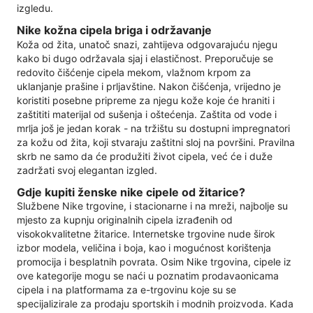
izgledu.
Nike kožna cipela briga i održavanje
Koža od žita, unatoč snazi, zahtijeva odgovarajuću njegu
kako bi dugo održavala sjaj i elastičnost. Preporučuje se
redovito čišćenje cipela mekom, vlažnom krpom za
uklanjanje prašine i prljavštine. Nakon čišćenja, vrijedno je
koristiti posebne pripreme za njegu kože koje će hraniti i
zaštititi materijal od sušenja i oštećenja. Zaštita od vode i
mrlja još je jedan korak - na tržištu su dostupni impregnatori
za kožu od žita, koji stvaraju zaštitni sloj na površini. Pravilna
skrb ne samo da će produžiti život cipela, već će i duže
zadržati svoj elegantan izgled.
Gdje kupiti ženske nike cipele od žitarice?
Službene Nike trgovine, i stacionarne i na mreži, najbolje su
mjesto za kupnju originalnih cipela izrađenih od
visokokvalitetne žitarice. Internetske trgovine nude širok
izbor modela, veličina i boja, kao i mogućnost korištenja
promocija i besplatnih povrata. Osim Nike trgovina, cipele iz
ove kategorije mogu se naći u poznatim prodavaonicama
cipela i na platformama za e-trgovinu koje su se
specijalizirale za prodaju sportskih i modnih proizvoda. Kada