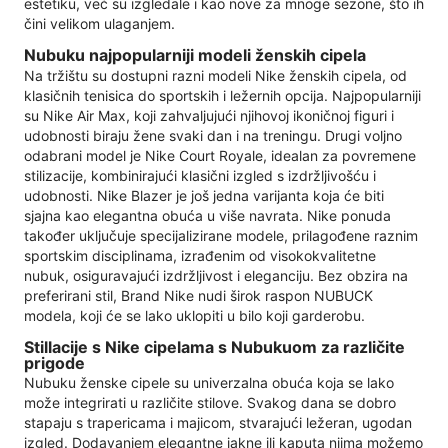
estetiku, već su izgledale i kao nove za mnoge sezone, što ih
čini velikom ulaganjem.
Nubuku najpopularniji modeli ženskih cipela
Na tržištu su dostupni razni modeli Nike ženskih cipela, od
klasičnih tenisica do sportskih i ležernih opcija. Najpopularniji
su Nike Air Max, koji zahvaljujući njihovoj ikoničnoj figuri i
udobnosti biraju žene svaki dan i na treningu. Drugi voljno
odabrani model je Nike Court Royale, idealan za povremene
stilizacije, kombinirajući klasični izgled s izdržljivošću i
udobnosti. Nike Blazer je još jedna varijanta koja će biti
sjajna kao elegantna obuća u više navrata. Nike ponuda
također uključuje specijalizirane modele, prilagođene raznim
sportskim disciplinama, izrađenim od visokokvalitetne
nubuk, osiguravajući izdržljivost i eleganciju. Bez obzira na
preferirani stil, Brand Nike nudi širok raspon NUBUCK
modela, koji će se lako uklopiti u bilo koji garderobu.
Stillacije s Nike cipelama s Nubukuom za različite
prigode
Nubuku ženske cipele su univerzalna obuća koja se lako
može integrirati u različite stilove. Svakog dana se dobro
stapaju s trapericama i majicom, stvarajući ležeran, ugodan
izgled. Dodavanjem elegantne jakne ili kaputa njima možemo