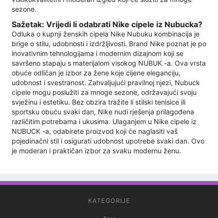
sezone.
Sažetak: Vrijedi li odabrati Nike cipele iz Nubucka?
Odluka o kupnji ženskih cipela Nike Nubuku kombinacija je
brige o stilu, udobnosti i izdržljivosti. Brand Nike poznat je po
inovativnim tehnologijama i modernim dizajnom koji se
savršeno stapaju s materijalom visokog NUBUK -a. Ova vrsta
obuće odličan je izbor za žene koje cijene eleganciju,
udobnost i svestranost. Zahvaljujući pravilnoj njezi, Nubuck
cipele mogu poslužiti za mnoge sezone, održavajući svoju
svježinu i estetiku. Bez obzira tražite li stilski tenisice ili
sportsku obuću svaki dan, Nike nudi rješenja prilagođena
različitim potrebama i ukusima. Ulaganjem u Nike cipele iz
NUBUCK -a, odabirete proizvod koji će naglasiti vaš
pojedinačni stil i osigurati udobnost upotrebe svaki dan. Ovo
je moderan i praktičan izbor za svaku modernu ženu.
KATEGORIJE