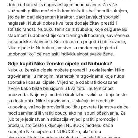
dobiti urbani stil s nagovještajem nonchalance. Za više
službenih prilika možete ih kombinirati s haljinom ili suknjom,
što će im dati elegantan karakter, zadržavajući sportski
naglasak. Nubuk dobre kvalitete dodaje čitav prestiž i
sofisticiranost. Nubuku tenisice iz Nubuka, koje osiguravaju
stabilnost i udobnost tijekom treninga ili hodanja, savršene su
za sportske aktivnosti. Bez obzira na prigodu i oblikovanje,
Nike cipele iz Nubukua jamstvo su modernog izgleda i
udobnosti koji će naglasiti individualnost svake žene.
Gdje kupiti Nike ženske cipele od Nubucka?
Nubuku ženske cipele možete pronaći i u ovlaštenim Nike
trgovinama i u mnogim internetskim trgovinama koje nude
sportske i casual cipele. Vrijedno je odabrati dokazane
izvore kako biste bili sigurni u kvalitetu i autentičnost
proizvoda. Najnoviji modeli i širok izbor veličina i boja često
su dostupni u Nike trgovinama. U slučaju internetskih
kupovina, važno je provjeriti politiku povrata i jamstva da će
moći zamijeniti ili vratiti obuću ako ne ispuni očekivanja. Za
ljubitelje jedinstvenih stilizacija vrijedi pratiti promocije i
prodaju, što često uključuje i NUBUCK modele. Kada
kupujete Nike cipele od NUBUCK -a, ulažete u
visokokvalitetni i moderan izgled koji će služiti za mnoge