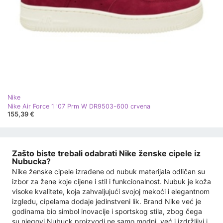
Nike
Nike Air Force 1 '07 Prm W DR9503-600 crvena
155,39 €
Zašto biste trebali odabrati Nike ženske cipele iz
Nubucka?
Nike ženske cipele izrađene od nubuk materijala odličan su
izbor za žene koje cijene i stil i funkcionalnost. Nubuk je koža
visoke kvalitete, koja zahvaljujući svojoj mekoći i elegantnom
izgledu, cipelama dodaje jedinstveni lik. Brand Nike već je
godinama bio simbol inovacije i sportskog stila, zbog čega
su njegovi Nubuck proizvodi ne samo modni, već i izdržljivi i