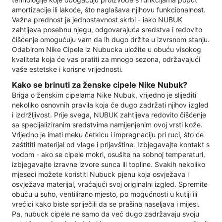
amortizacije ili lakoće, što naglašava njihovu funkcionalnost.
Važna prednost je jednostavnost skrbi - iako NUBUK
zahtijeva posebnu njegu, odgovarajuća sredstva i redovito
čišćenje omogućuju vam da ih dugo držite u izvrsnom stanju.
Odabirom Nike Cipele iz Nubucka uložite u obuću visokog
kvaliteta koja će vas pratiti za mnogo sezona, održavajući
vaše estetske i korisne vrijednosti.
Kako se brinuti za ženske cipele Nike Nubuk?
Briga o ženskim cipelama Nike Nubuk, vrijedno je slijediti
nekoliko osnovnih pravila koja će dugo zadržati njihov izgled
i izdržljivost. Prije svega, NUBUK zahtijeva redovito čišćenje
sa specijaliziranim sredstvima namijenjenim ovoj vrsti kože.
Vrijedno je imati meku četkicu i impregnaciju pri ruci, što će
zaštititi materijal od vlage i prljavštine. Izbjegavajte kontakt s
vodom - ako se cipele mokri, osušite na sobnoj temperaturi,
izbjegavajte izravne izvore sunca ili topline. Svakih nekoliko
mjeseci možete koristiti Nubuck pjenu koja osvježava i
osvježava materijal, vraćajući svoj originalni izgled. Spremite
obuću u suho, ventilirano mjesto, po mogućnosti u kutiji ili
vrećici kako biste spriječili da se prašina naseljava i mijesi.
Pa, nubuck cipele ne samo da već dugo zadržavaju svoju