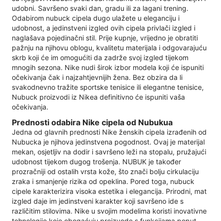
udobni. Savršeno svaki dan, gradu ili za lagani trening.
Odabirom nubuck cipela dugo ulažete u eleganciju i
udobnost, a jedinstveni izgled ovih cipela privlači izgled i
naglašava pojedinačni stil. Prije kupnje, vrijedno je obratiti
pažnju na njihovu oblogu, kvalitetu materijala i odgovarajuću
skrb koji će im omogućiti da zadrže svoj izgled tijekom
mnogih sezona. Nike nudi širok izbor modela koji će ispuniti
očekivanja čak i najzahtjevnijih žena. Bez obzira da li
svakodnevno tražite sportske tenisice ili elegantne tenisice,
Nubuck proizvodi iz Nikea definitivno će ispuniti vaša
očekivanja.
Prednosti odabira Nike cipela od Nubukua
Jedna od glavnih prednosti Nike ženskih cipela izrađenih od
Nubucka je njihova jedinstvena pogodnost. Ovaj je materijal
mekan, osjetljiv na dodir i savršeno leži na stopalu, pružajući
udobnost tijekom dugog trošenja. NUBUK je također
prozračniji od ostalih vrsta kože, što znači bolju cirkulaciju
zraka i smanjenje rizika od opeklina. Pored toga, nubuck
cipele karakterizira visoka estetika i elegancija. Prirodni, mat
izgled daje im jedinstveni karakter koji savršeno ide s
različitim stilovima. Nike u svojim modelima koristi inovativne
tehnologije koje obogaćuju proizvode s funkcijama poput