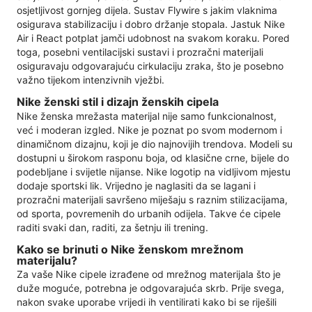
osjetljivost gornjeg dijela. Sustav Flywire s jakim vlaknima
osigurava stabilizaciju i dobro držanje stopala. Jastuk Nike
Air i React potplat jamči udobnost na svakom koraku. Pored
toga, posebni ventilacijski sustavi i prozračni materijali
osiguravaju odgovarajuću cirkulaciju zraka, što je posebno
važno tijekom intenzivnih vježbi.
Nike ženski stil i dizajn ženskih cipela
Nike ženska mrežasta materijal nije samo funkcionalnost,
već i moderan izgled. Nike je poznat po svom modernom i
dinamičnom dizajnu, koji je dio najnovijih trendova. Modeli su
dostupni u širokom rasponu boja, od klasične crne, bijele do
podebljane i svijetle nijanse. Nike logotip na vidljivom mjestu
dodaje sportski lik. Vrijedno je naglasiti da se lagani i
prozračni materijali savršeno miješaju s raznim stilizacijama,
od sporta, povremenih do urbanih odijela. Takve će cipele
raditi svaki dan, raditi, za šetnju ili trening.
Kako se brinuti o Nike ženskom mrežnom
materijalu?
Za vaše Nike cipele izrađene od mrežnog materijala što je
duže moguće, potrebna je odgovarajuća skrb. Prije svega,
nakon svake uporabe vrijedi ih ventilirati kako bi se riješili