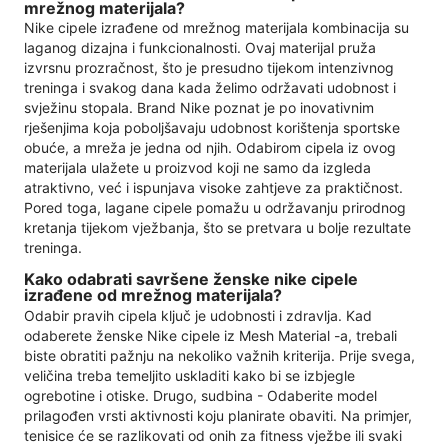
mrežnog materijala?
Nike cipele izrađene od mrežnog materijala kombinacija su
laganog dizajna i funkcionalnosti. Ovaj materijal pruža
izvrsnu prozračnost, što je presudno tijekom intenzivnog
treninga i svakog dana kada želimo održavati udobnost i
svježinu stopala. Brand Nike poznat je po inovativnim
rješenjima koja poboljšavaju udobnost korištenja sportske
obuće, a mreža je jedna od njih. Odabirom cipela iz ovog
materijala ulažete u proizvod koji ne samo da izgleda
atraktivno, već i ispunjava visoke zahtjeve za praktičnost.
Pored toga, lagane cipele pomažu u održavanju prirodnog
kretanja tijekom vježbanja, što se pretvara u bolje rezultate
treninga.
Kako odabrati savršene ženske nike cipele
izrađene od mrežnog materijala?
Odabir pravih cipela ključ je udobnosti i zdravlja. Kad
odaberete ženske Nike cipele iz Mesh Material -a, trebali
biste obratiti pažnju na nekoliko važnih kriterija. Prije svega,
veličina treba temeljito uskladiti kako bi se izbjegle
ogrebotine i otiske. Drugo, sudbina - Odaberite model
prilagođen vrsti aktivnosti koju planirate obaviti. Na primjer,
tenisice će se razlikovati od onih za fitness vježbe ili svaki