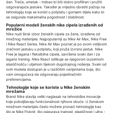
dan. Treće, umetak - trebao bi biti dobro profiliran i pružiti
odgovarajuće jastuke. Također je vrijedno obratiti pažnju na
tehnologiju koja se koristi u potplatu i gornjem dijelu kako bi
se osigurala maksimalna pogodnost i stabilnost.
Popularni modeli ženskih nike cipela izrađenih od
mrežice
Nike nudi širok izbor ženskih cipela za žene, izrađene od
mrežnog materijala. Najpopularniji su Nike Air Max, Nike Free
i Nike React Series. Nike Air Max poznat je po svom vidljivom
zračnom jastuku u potplatu, koji pruža izvrsno jastuk. Nike
Free je lagana i fleksibilna cipela, savršena svaki dan i za
lagano trening. Nike React odlikuje se njegovom izuzetnom
elastičnošću i utjehom tijekom dugotrajnog nošenja. Svaki od
ovih modela dostupan je u različitim varijantama boja, što
vam omogućava da odgovaraju pojedinačnim
preferencijama.
Tehnologije koje se koriste u Nike ženskim
mrežama
Brand Nike stavlja veliki naglasak na tehnološke inovacije
koje poboljšavaju funkcionalnost njihove obuće. U ženskom
mrežnom materijalu često možete pronaći tehnologije kao
što je Nike Flyknit, što osigurava trajnost, elastičnost i ultra -