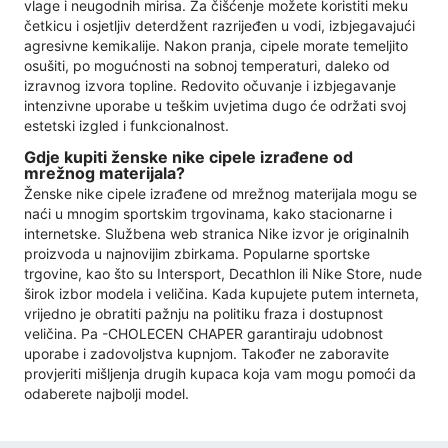
vlage i neugodnih mirisa. Za čišćenje možete koristiti meku
četkicu i osjetljiv deterdžent razrijeđen u vodi, izbjegavajući
agresivne kemikalije. Nakon pranja, cipele morate temeljito
osušiti, po mogućnosti na sobnoj temperaturi, daleko od
izravnog izvora topline. Redovito očuvanje i izbjegavanje
intenzivne uporabe u teškim uvjetima dugo će održati svoj
estetski izgled i funkcionalnost.
Gdje kupiti ženske nike cipele izrađene od
mrežnog materijala?
Ženske nike cipele izrađene od mrežnog materijala mogu se
naći u mnogim sportskim trgovinama, kako stacionarne i
internetske. Službena web stranica Nike izvor je originalnih
proizvoda u najnovijim zbirkama. Popularne sportske
trgovine, kao što su Intersport, Decathlon ili Nike Store, nude
širok izbor modela i veličina. Kada kupujete putem interneta,
vrijedno je obratiti pažnju na politiku fraza i dostupnost
veličina. Pa -CHOLECEN CHAPER garantiraju udobnost
uporabe i zadovoljstva kupnjom. Također ne zaboravite
provjeriti mišljenja drugih kupaca koja vam mogu pomoći da
odaberete najbolji model.