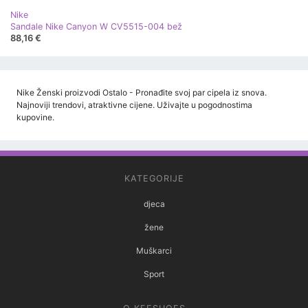
Nike
Sandale Nike Canyon W CV5515-004 bež
88,16 €
Nike Ženski proizvodi Ostalo - Pronađite svoj par cipela iz snova.
Najnoviji trendovi, atraktivne cijene. Uživajte u pogodnostima
kupovine.
KATEGORIJE
djeca
žene
Muškarci
Sport