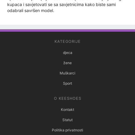
kupaca i savjetovati se sa savjetnicima kako biste sami
odabrali savršen model.
KATEGORIJE
djeca
žene
Muškarci
Sport
O KEESHOES
Kontakt
Statut
Politika privatnosti