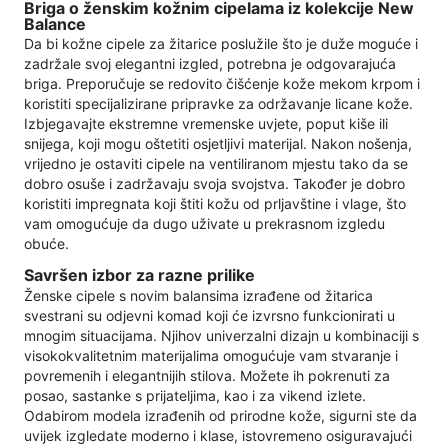
Briga o ženskim kožnim cipelama iz kolekcije New
Balance
Da bi kožne cipele za žitarice poslužile što je duže moguće i
zadržale svoj elegantni izgled, potrebna je odgovarajuća
briga. Preporučuje se redovito čišćenje kože mekom krpom i
koristiti specijalizirane pripravke za održavanje licane kože.
Izbjegavajte ekstremne vremenske uvjete, poput kiše ili
snijega, koji mogu oštetiti osjetljivi materijal. Nakon nošenja,
vrijedno je ostaviti cipele na ventiliranom mjestu tako da se
dobro osuše i zadržavaju svoja svojstva. Također je dobro
koristiti impregnata koji štiti kožu od prljavštine i vlage, što
vam omogućuje da dugo uživate u prekrasnom izgledu
obuće.
Savršen izbor za razne prilike
Ženske cipele s novim balansima izrađene od žitarica
svestrani su odjevni komad koji će izvrsno funkcionirati u
mnogim situacijama. Njihov univerzalni dizajn u kombinaciji s
visokokvalitetnim materijalima omogućuje vam stvaranje i
povremenih i elegantnijih stilova. Možete ih pokrenuti za
posao, sastanke s prijateljima, kao i za vikend izlete.
Odabirom modela izrađenih od prirodne kože, sigurni ste da
uvijek izgledate moderno i klase, istovremeno osiguravajući