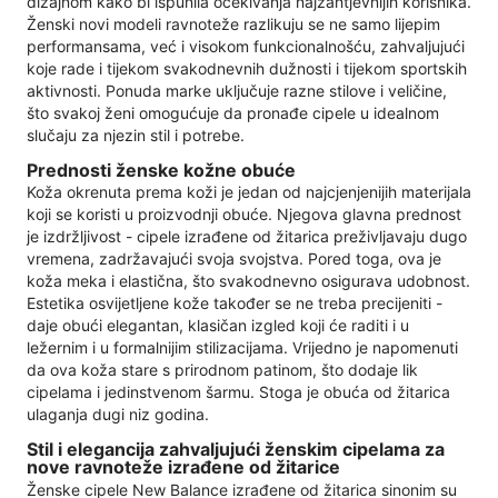
dizajnom kako bi ispunila očekivanja najzahtjevnijih korisnika.
Ženski novi modeli ravnoteže razlikuju se ne samo lijepim
performansama, već i visokom funkcionalnošću, zahvaljujući
koje rade i tijekom svakodnevnih dužnosti i tijekom sportskih
aktivnosti. Ponuda marke uključuje razne stilove i veličine,
što svakoj ženi omogućuje da pronađe cipele u idealnom
slučaju za njezin stil i potrebe.
Prednosti ženske kožne obuće
Koža okrenuta prema koži je jedan od najcjenjenijih materijala
koji se koristi u proizvodnji obuće. Njegova glavna prednost
je izdržljivost - cipele izrađene od žitarica preživljavaju dugo
vremena, zadržavajući svoja svojstva. Pored toga, ova je
koža meka i elastična, što svakodnevno osigurava udobnost.
Estetika osvijetljene kože također se ne treba precijeniti -
daje obući elegantan, klasičan izgled koji će raditi i u
ležernim i u formalnijim stilizacijama. Vrijedno je napomenuti
da ova koža stare s prirodnom patinom, što dodaje lik
cipelama i jedinstvenom šarmu. Stoga je obuća od žitarica
ulaganja dugi niz godina.
Stil i elegancija zahvaljujući ženskim cipelama za
nove ravnoteže izrađene od žitarice
Ženske cipele New Balance izrađene od žitarica sinonim su