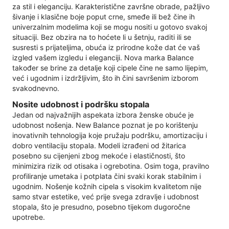
za stil i eleganciju. Karakteristične završne obrade, pažljivo
šivanje i klasične boje poput crne, smeđe ili bež čine ih
univerzalnim modelima koji se mogu nositi u gotovo svakoj
situaciji. Bez obzira na to hoćete li u šetnju, raditi ili se
susresti s prijateljima, obuća iz prirodne kože dat će vaš
izgled vašem izgledu i eleganciji. Nova marka Balance
također se brine za detalje koji cipele čine ne samo lijepim,
već i ugodnim i izdržljivim, što ih čini savršenim izborom
svakodnevno.
Nosite udobnost i podršku stopala
Jedan od najvažnijih aspekata izbora ženske obuće je
udobnost nošenja. New Balance poznat je po korištenju
inovativnih tehnologija koje pružaju podršku, amortizaciju i
dobro ventilaciju stopala. Modeli izrađeni od žitarica
posebno su cijenjeni zbog mekoće i elastičnosti, što
minimizira rizik od otisaka i ogrebotina. Osim toga, pravilno
profiliranje umetaka i potplata čini svaki korak stabilnim i
ugodnim. Nošenje kožnih cipela s visokim kvalitetom nije
samo stvar estetike, već prije svega zdravlje i udobnost
stopala, što je presudno, posebno tijekom dugoročne
upotrebe.