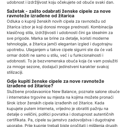
udobnost i izdržljivost koju očekujete od obuće svaki dan.
Sažetak - zašto odabrati ženske cipele za nove
ravnoteže izrađene od žitarica
Odluka o kupnji ženskih novih cipela za ravnotežu od
žitarica izbor je koji donosi mnoge prednosti. Kombinacija
klasičnog stila, izdržljivosti i udobnosti čini ga idealnim za
sve prigode. Marka se brine za detalje, koristi moderne
tehnologije, a žitarica jamči elegantan izgled i dugotrajnu
upotrebu. Ulaganjem u takve cipele sigurni ste da će vaš
ormar dobiti ne samo u stilu, već i u funkcionalnosti i
udobnosti. To je bezvremenska obuća koja će vam poslužiti
za mnoge sezone, dodajući jedinstveni karakter svakoj
stilizaciji.
Gdje kupiti ženske cipele za nove ravnoteže
izrađene od žitarice?
Službene prodavaonice New Balance, poznate salone obuće
i internetske trgovine su mjesta na kojima možete pronaći
širok izbor ženskih cipela izrađenih od žitarice. Kada
kupujete putem interneta, vrijedno je obratiti pažnju na
detalje o veličini, politici povratka i dostupnost autentičnih
certifikata. Pa, cipele su jamstvo zadovoljstva i dugotrajne
uporabe. Prije kupnje trebali biste pročitati i mišljenja drugih