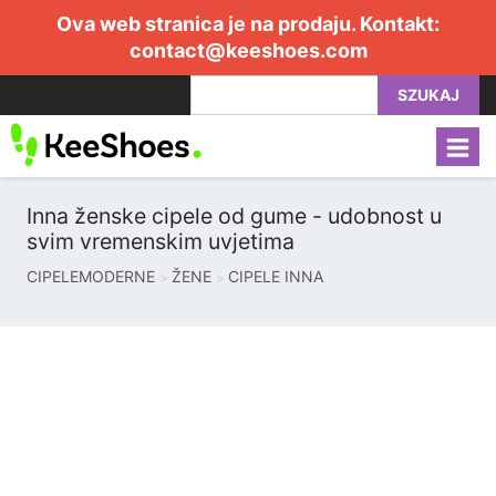
Ova web stranica je na prodaju. Kontakt:
contact@keeshoes.com
SZUKAJ
Inna ženske cipele od gume - udobnost u
svim vremenskim uvjetima
CIPELEMODERNE
ŽENE
CIPELE INNA