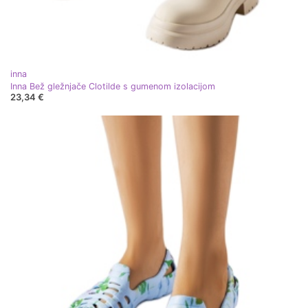
inna
Inna Bež gležnjače Clotilde s gumenom izolacijom
23,34 €