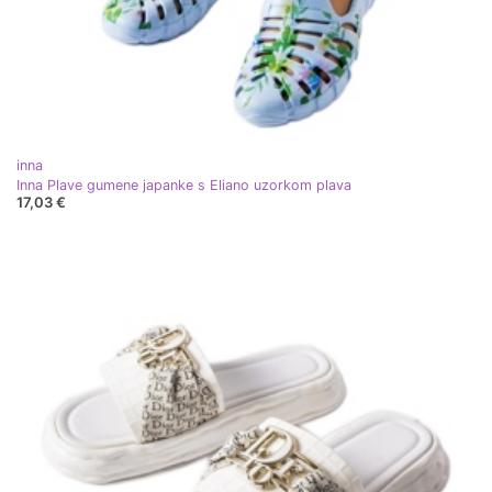
inna
Inna Plave gumene japanke s Eliano uzorkom plava
17,03 €