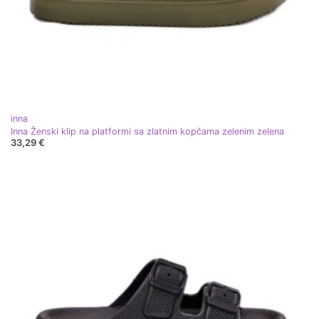
inna
Inna Ženski klip na platformi sa zlatnim kopčama zelenim zelena
33,29 €