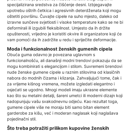
specijalizirana sredstva za čišćenje desni. Izbjegavajte
upotrebu oštrih četkica i agresivnih deterdženata koji mogu
oštetiti površinu. Čuvajte cipele na suho mjesto, daleko od
izravne sunčeve svjetlosti i visoke temperature kako se ne bi
deformirali ili izgubili fleksibilnost. Umjesto da ih držite
opuštenosti, vrijedno je koristiti okvire ili organizatore koji će
vam pomoći da ih zadržite u redu i spriječite deformacije.
Moda i funkcionalnost ženskih gumenih cipela
Obuća guma odavno je povezana uglavnom s
funkcionalnošću, ali današnji modni trendovi pokazuju da se
mogu kombinirati s elegancijom i stilom. Suvremeni brendovi
nude ženske gumene cipele u raznim stilovima od klasičnih
nabora do modnih čizama i klizanja. Zahvaljujući tome, čak i
za vrijeme kišnog vremena, možete izgledati elegantno i
osjećati se ugodno. Mnogi modeli imaju ukrasne elemente
kao što su metalni detalji, šareni umetci ili moderni dizajn koji
nadopunjuju vašu svakodnevnu odjeću. Kao rezultat toga,
gumene cipele više ne moraju biti samo bitan element
garderobe za kišu, već i moderan naglasak koji naglašava
pojedinačni stil.
Što treba potražiti prilikom kupovine ženskih