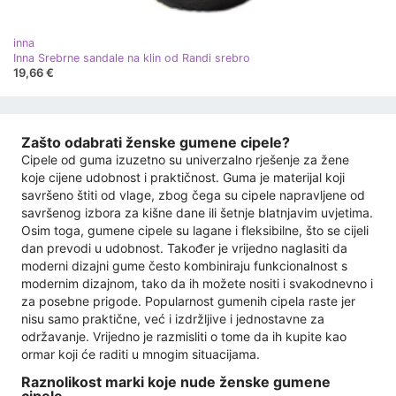
inna
Inna Srebrne sandale na klin od Randi srebro
19,66 €
Zašto odabrati ženske gumene cipele?
Cipele od guma izuzetno su univerzalno rješenje za žene
koje cijene udobnost i praktičnost. Guma je materijal koji
savršeno štiti od vlage, zbog čega su cipele napravljene od
savršenog izbora za kišne dane ili šetnje blatnjavim uvjetima.
Osim toga, gumene cipele su lagane i fleksibilne, što se cijeli
dan prevodi u udobnost. Također je vrijedno naglasiti da
moderni dizajni gume često kombiniraju funkcionalnost s
modernim dizajnom, tako da ih možete nositi i svakodnevno i
za posebne prigode. Popularnost gumenih cipela raste jer
nisu samo praktične, već i izdržljive i jednostavne za
održavanje. Vrijedno je razmisliti o tome da ih kupite kao
ormar koji će raditi u mnogim situacijama.
Raznolikost marki koje nude ženske gumene