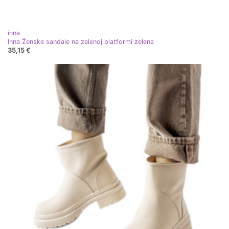
inna
Inna Ženske sandale na zelenoj platformi zelena
35,15 €