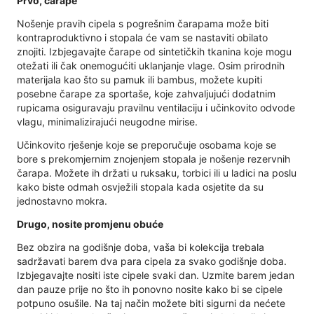
Prvo, čarape
Nošenje pravih cipela s pogrešnim čarapama može biti
kontraproduktivno i stopala će vam se nastaviti obilato
znojiti. Izbjegavajte čarape od sintetičkih tkanina koje mogu
otežati ili čak onemogućiti uklanjanje vlage. Osim prirodnih
materijala kao što su pamuk ili bambus, možete kupiti
posebne čarape za sportaše, koje zahvaljujući dodatnim
rupicama osiguravaju pravilnu ventilaciju i učinkovito odvode
vlagu, minimalizirajući neugodne mirise.
Učinkovito rješenje koje se preporučuje osobama koje se
bore s prekomjernim znojenjem stopala je nošenje rezervnih
čarapa. Možete ih držati u ruksaku, torbici ili u ladici na poslu
kako biste odmah osvježili stopala kada osjetite da su
jednostavno mokra.
Drugo, nosite promjenu obuće
Bez obzira na godišnje doba, vaša bi kolekcija trebala
sadržavati barem dva para cipela za svako godišnje doba.
Izbjegavajte nositi iste cipele svaki dan. Uzmite barem jedan
dan pauze prije no što ih ponovno nosite kako bi se cipele
potpuno osušile. Na taj način možete biti sigurni da nećete