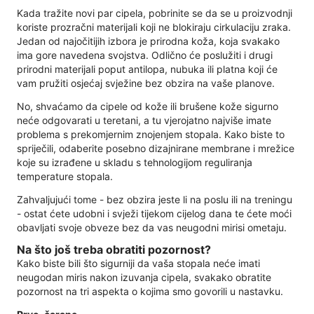
Kada tražite novi par cipela, pobrinite se da se u proizvodnji
koriste prozračni materijali koji ne blokiraju cirkulaciju zraka.
Jedan od najočitijih izbora je prirodna koža, koja svakako
ima gore navedena svojstva. Odlično će poslužiti i drugi
prirodni materijali poput antilopa, nubuka ili platna koji će
vam pružiti osjećaj svježine bez obzira na vaše planove.
No, shvaćamo da cipele od kože ili brušene kože sigurno
neće odgovarati u teretani, a tu vjerojatno najviše imate
problema s prekomjernim znojenjem stopala. Kako biste to
spriječili, odaberite posebno dizajnirane membrane i mrežice
koje su izrađene u skladu s tehnologijom reguliranja
temperature stopala.
Zahvaljujući tome - bez obzira jeste li na poslu ili na treningu
- ostat ćete udobni i svježi tijekom cijelog dana te ćete moći
obavljati svoje obveze bez da vas neugodni mirisi ometaju.
Na što još treba obratiti pozornost?
Kako biste bili što sigurniji da vaša stopala neće imati
neugodan miris nakon izuvanja cipela, svakako obratite
pozornost na tri aspekta o kojima smo govorili u nastavku.