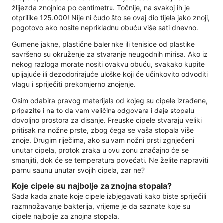
žlijezda znojnica po centimetru. Točnije, na svakoj ih je
otprilike 125.000! Nije ni čudo što se ovaj dio tijela jako znoji,
pogotovo ako nosite neprikladnu obuću više sati dnevno.
Gumene jakne, plastične balerinke ili tenisice od plastike
savršeno su okruženje za stvaranje neugodnih mirisa. Ako iz
nekog razloga morate nositi ovakvu obuću, svakako kupite
upijajuće ili dezodorirajuće uloške koji će učinkovito odvoditi
vlagu i spriječiti prekomjerno znojenje.
Osim odabira pravog materijala od kojeg su cipele izrađene,
pripazite i na to da vam veličina odgovara i daje stopalu
dovoljno prostora za disanje. Preuske cipele stvaraju veliki
pritisak na nožne prste, zbog čega se vaša stopala više
znoje. Drugim riječima, ako su vam nožni prsti zgnječeni
unutar cipela, protok zraka u ovu zonu značajno će se
smanjiti, dok će se temperatura povećati. Ne želite napraviti
parnu saunu unutar svojih cipela, zar ne?
Koje cipele su najbolje za znojna stopala?
Sada kada znate koje cipele izbjegavati kako biste spriječili
razmnožavanje bakterija, vrijeme je da saznate koje su
cipele najbolje za znojna stopala.