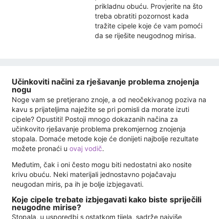
prikladnu obuću. Provjerite na što
treba obratiti pozornost kada
tražite cipele koje će vam pomoći
da se riješite neugodnog mirisa.
Učinkoviti načini za rješavanje problema znojenja
nogu
Noge vam se pretjerano znoje, a od neočekivanog poziva na
kavu s prijateljima naježite se pri pomisli da morate izuti
cipele? Opustiti! Postoji mnogo dokazanih načina za
učinkovito rješavanje problema prekomjernog znojenja
stopala. Domaće metode koje će donijeti najbolje rezultate
možete pronaći u
ovaj vodič
.
Međutim, čak i oni često mogu biti nedostatni ako nosite
krivu obuću. Neki materijali jednostavno pojačavaju
neugodan miris, pa ih je bolje izbjegavati.
Koje cipele trebate izbjegavati kako biste spriječili
neugodne mirise?
Stopala, u usporedbi s ostatkom tijela, sadrže najviše