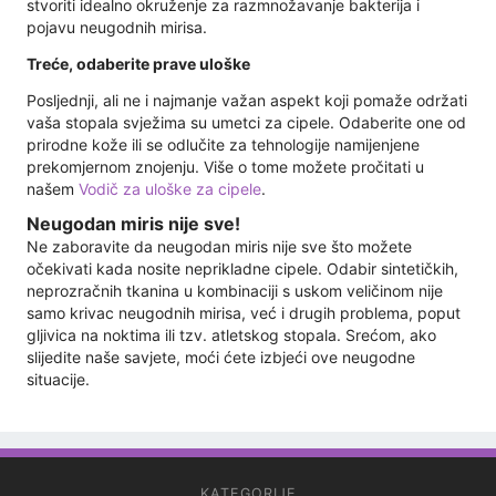
stvoriti idealno okruženje za razmnožavanje bakterija i
pojavu neugodnih mirisa.
Treće, odaberite prave uloške
Posljednji, ali ne i najmanje važan aspekt koji pomaže održati
vaša stopala svježima su umetci za cipele. Odaberite one od
prirodne kože ili se odlučite za tehnologije namijenjene
prekomjernom znojenju. Više o tome možete pročitati u
našem
Vodič za uloške za cipele
.
Neugodan miris nije sve!
Ne zaboravite da neugodan miris nije sve što možete
očekivati ​​kada nosite neprikladne cipele. Odabir sintetičkih,
neprozračnih tkanina u kombinaciji s uskom veličinom nije
samo krivac neugodnih mirisa, već i drugih problema, poput
gljivica na noktima ili tzv. atletskog stopala. Srećom, ako
slijedite naše savjete, moći ćete izbjeći ove neugodne
situacije.
KATEGORIJE