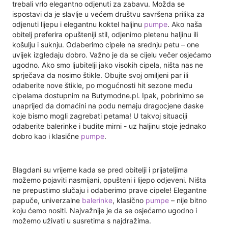
trebali vrlo elegantno odjenuti za zabavu. Možda se
ispostavi da je slavlje u većem društvu savršena prilika za
odjenuti lijepu i elegantnu koktel haljinu
pumpe
. Ako naša
obitelj preferira opušteniji stil, odjenimo pletenu haljinu ili
košulju i suknju. Odaberimo cipele na srednju petu – one
uvijek izgledaju dobro. Važno je da se cijelu večer osjećamo
ugodno. Ako smo ljubitelji jako visokih cipela, ništa nas ne
sprječava da nosimo štikle. Obujte svoj omiljeni par ili
odaberite nove štikle, po mogućnosti hit sezone među
cipelama dostupnim na Butymodne.pl. Ipak, pobrinimo se
unaprijed da domaćini na podu nemaju dragocjene daske
koje bismo mogli zagrebati petama! U takvoj situaciji
odaberite balerinke i budite mirni - uz haljinu stoje jednako
dobro kao i klasične
pumpe
.
Blagdani su vrijeme kada se pred obitelji i prijateljima
možemo pojaviti nasmijani, opušteni i lijepo odjeveni. Ništa
ne prepustimo slučaju i odaberimo prave cipele! Elegantne
papuče, univerzalne
balerinke
, klasično
pumpe
– nije bitno
koju ćemo nositi. Najvažnije je da se osjećamo ugodno i
možemo uživati ​​u susretima s najdražima.