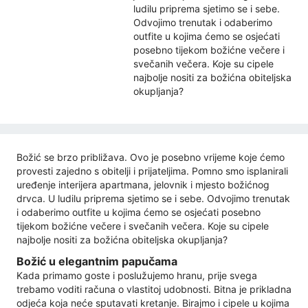
ludilu priprema sjetimo se i sebe.
Odvojimo trenutak i odaberimo
outfite u kojima ćemo se osjećati
posebno tijekom božićne večere i
svečanih večera. Koje su cipele
najbolje nositi za božićna obiteljska
okupljanja?
Božić se brzo približava. Ovo je posebno vrijeme koje ćemo
provesti zajedno s obitelji i prijateljima. Pomno smo isplanirali
uređenje interijera apartmana, jelovnik i mjesto božićnog
drvca. U ludilu priprema sjetimo se i sebe. Odvojimo trenutak
i odaberimo outfite u kojima ćemo se osjećati posebno
tijekom božićne večere i svečanih večera. Koje su cipele
najbolje nositi za božićna obiteljska okupljanja?
Božić u elegantnim papučama
Kada primamo goste i poslužujemo hranu, prije svega
trebamo voditi računa o vlastitoj udobnosti. Bitna je prikladna
odjeća koja neće sputavati kretanje. Birajmo i cipele u kojima