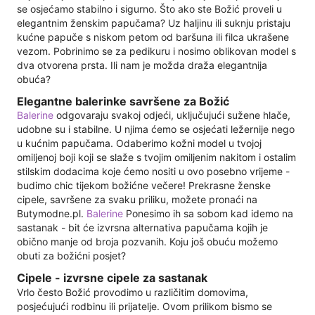
se osjećamo stabilno i sigurno. Što ako ste Božić proveli u
elegantnim ženskim papučama? Uz haljinu ili suknju pristaju
kućne papuče s niskom petom od baršuna ili filca ukrašene
vezom. Pobrinimo se za pedikuru i nosimo oblikovan model s
dva otvorena prsta. Ili nam je možda draža elegantnija
obuća?
Elegantne balerinke savršene za Božić
Balerine
odgovaraju svakoj odjeći, uključujući sužene hlače,
udobne su i stabilne. U njima ćemo se osjećati ležernije nego
u kućnim papučama. Odaberimo kožni model u tvojoj
omiljenoj boji koji se slaže s tvojim omiljenim nakitom i ostalim
stilskim dodacima koje ćemo nositi u ovo posebno vrijeme -
budimo chic tijekom božićne večere! Prekrasne ženske
cipele, savršene za svaku priliku, možete pronaći na
Butymodne.pl.
Balerine
Ponesimo ih sa sobom kad idemo na
sastanak - bit će izvrsna alternativa papučama kojih je
obično manje od broja pozvanih. Koju još obuću možemo
obuti za božićni posjet?
Cipele - izvrsne cipele za sastanak
Vrlo često Božić provodimo u različitim domovima,
posjećujući rodbinu ili prijatelje. Ovom prilikom bismo se