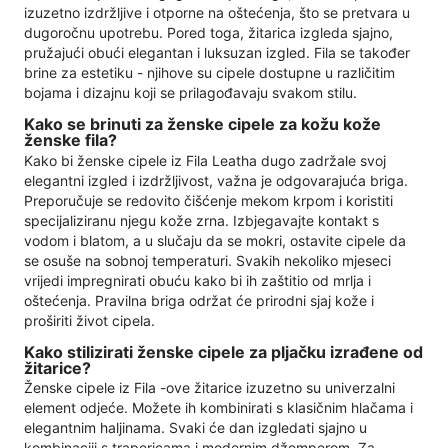
izuzetno izdržljive i otporne na oštećenja, što se pretvara u
dugoročnu upotrebu. Pored toga, žitarica izgleda sjajno,
pružajući obući elegantan i luksuzan izgled. Fila se također
brine za estetiku - njihove su cipele dostupne u različitim
bojama i dizajnu koji se prilagođavaju svakom stilu.
Kako se brinuti za ženske cipele za kožu kože
ženske fila?
Kako bi ženske cipele iz Fila Leatha dugo zadržale svoj
elegantni izgled i izdržljivost, važna je odgovarajuća briga.
Preporučuje se redovito čišćenje mekom krpom i koristiti
specijaliziranu njegu kože zrna. Izbjegavajte kontakt s
vodom i blatom, a u slučaju da se mokri, ostavite cipele da
se osuše na sobnoj temperaturi. Svakih nekoliko mjeseci
vrijedi impregnirati obuću kako bi ih zaštitio od mrlja i
oštećenja. Pravilna briga održat će prirodni sjaj kože i
proširiti život cipela.
Kako stilizirati ženske cipele za pljačku izrađene od
žitarice?
Ženske cipele iz Fila -ove žitarice izuzetno su univerzalni
element odjeće. Možete ih kombinirati s klasičnim hlačama i
elegantnim haljinama. Svaki će dan izgledati sjajno u
kombinaciji s trapericama i modernim džemperom. Za