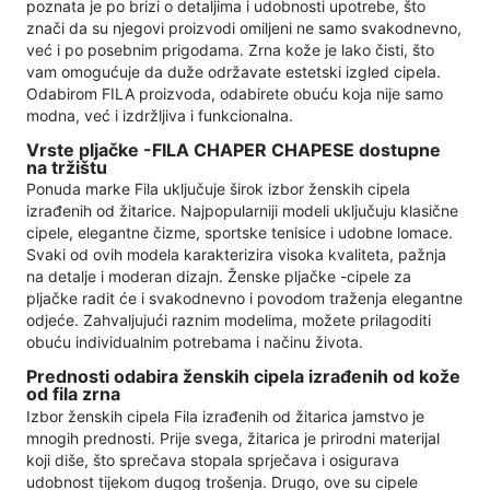
poznata je po brizi o detaljima i udobnosti upotrebe, što
znači da su njegovi proizvodi omiljeni ne samo svakodnevno,
već i po posebnim prigodama. Zrna kože je lako čisti, što
vam omogućuje da duže održavate estetski izgled cipela.
Odabirom FILA proizvoda, odabirete obuću koja nije samo
modna, već i izdržljiva i funkcionalna.
Vrste pljačke -FILA CHAPER CHAPESE dostupne
na tržištu
Ponuda marke Fila uključuje širok izbor ženskih cipela
izrađenih od žitarice. Najpopularniji modeli uključuju klasične
cipele, elegantne čizme, sportske tenisice i udobne lomace.
Svaki od ovih modela karakterizira visoka kvaliteta, pažnja
na detalje i moderan dizajn. Ženske pljačke -cipele za
pljačke radit će i svakodnevno i povodom traženja elegantne
odjeće. Zahvaljujući raznim modelima, možete prilagoditi
obuću individualnim potrebama i načinu života.
Prednosti odabira ženskih cipela izrađenih od kože
od fila zrna
Izbor ženskih cipela Fila izrađenih od žitarica jamstvo je
mnogih prednosti. Prije svega, žitarica je prirodni materijal
koji diše, što sprečava stopala sprječava i osigurava
udobnost tijekom dugog trošenja. Drugo, ove su cipele