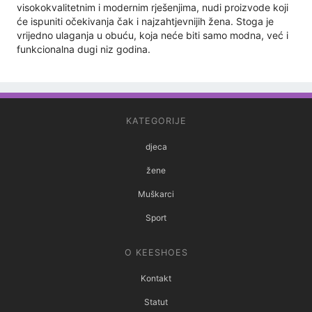
visokokvalitetnim i modernim rješenjima, nudi proizvode koji
će ispuniti očekivanja čak i najzahtjevnijih žena. Stoga je
vrijedno ulaganja u obuću, koja neće biti samo modna, već i
funkcionalna dugi niz godina.
KATEGORIJE
djeca
žene
Muškarci
Sport
O KEESHOES
Kontakt
Statut