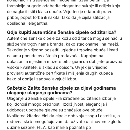
formalnije prigode odaberite elegantne suknje ili odijela koja
će naglasiti stil i klasu obuće. Vrijedno je odabrati prave
pribor, poput torbe ili nakita, tako da je cijela stilizacija
dosljedna i elegantna.
Gdje kupiti autentične ženske cipele od žitarica?
Autentične ženske cipele za kožu od žitarica mogu se naći u
službenim trgovinama branda, kako stacionarne i na mreži.
Također je vrijedno posjetiti ugledne trgovine obuće i imati
na umu ponude ovlaštenih prodavača. Kupnjom na
dokazanim mjestima možete biti sigurni da dobijete proizvod
visoke kvalitete, u skladu s opisom. Uvijek je vrijedno
provjeriti autentične certifikate i mišljenja drugih kupaca
kako bi donijeli zadovoljavajući izbor.
Sažetak: Zašto ženske cipele za cijevi godinama
ulaganje ulaganja godinama?
Ulaganje u ženske cipele Fila izrađene od žitarica izbor je
koji donosi mnogo prednosti. Izdržljivost, elegancija i
udobnost upotrebe glavne su značajke ove obuće.
Kvalitetna žitarica čini da cipele dobivaju snagu i estetiku, a
redovna skrb omogućuje vam da uživate u njihovom izgledu
dužine sezone. FILA, kao marka poznata po