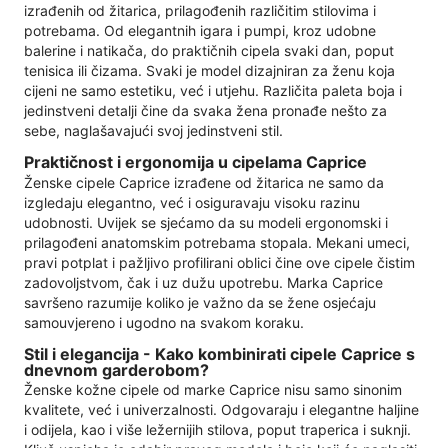
izrađenih od žitarica, prilagođenih različitim stilovima i
potrebama. Od elegantnih igara i pumpi, kroz udobne
balerine i natikača, do praktičnih cipela svaki dan, poput
tenisica ili čizama. Svaki je model dizajniran za ženu koja
cijeni ne samo estetiku, već i utjehu. Različita paleta boja i
jedinstveni detalji čine da svaka žena pronađe nešto za
sebe, naglašavajući svoj jedinstveni stil.
Praktičnost i ergonomija u cipelama Caprice
Ženske cipele Caprice izrađene od žitarica ne samo da
izgledaju elegantno, već i osiguravaju visoku razinu
udobnosti. Uvijek se sjećamo da su modeli ergonomski i
prilagođeni anatomskim potrebama stopala. Mekani umeci,
pravi potplat i pažljivo profilirani oblici čine ove cipele čistim
zadovoljstvom, čak i uz dužu upotrebu. Marka Caprice
savršeno razumije koliko je važno da se žene osjećaju
samouvjereno i ugodno na svakom koraku.
Stil i elegancija - Kako kombinirati cipele Caprice s
dnevnom garderobom?
Ženske kožne cipele od marke Caprice nisu samo sinonim
kvalitete, već i univerzalnosti. Odgovaraju i elegantne haljine
i odijela, kao i više ležernijih stilova, poput traperica i suknji.