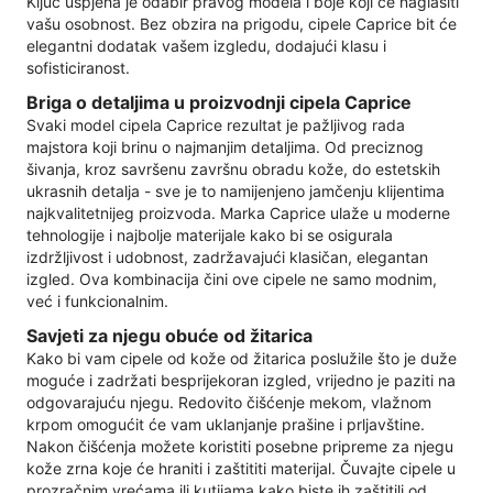
Ključ uspjeha je odabir pravog modela i boje koji će naglasiti
vašu osobnost. Bez obzira na prigodu, cipele Caprice bit će
elegantni dodatak vašem izgledu, dodajući klasu i
sofisticiranost.
Briga o detaljima u proizvodnji cipela Caprice
Svaki model cipela Caprice rezultat je pažljivog rada
majstora koji brinu o najmanjim detaljima. Od preciznog
šivanja, kroz savršenu završnu obradu kože, do estetskih
ukrasnih detalja - sve je to namijenjeno jamčenju klijentima
najkvalitetnijeg proizvoda. Marka Caprice ulaže u moderne
tehnologije i najbolje materijale kako bi se osigurala
izdržljivost i udobnost, zadržavajući klasičan, elegantan
izgled. Ova kombinacija čini ove cipele ne samo modnim,
već i funkcionalnim.
Savjeti za njegu obuće od žitarica
Kako bi vam cipele od kože od žitarica poslužile što je duže
moguće i zadržati besprijekoran izgled, vrijedno je paziti na
odgovarajuću njegu. Redovito čišćenje mekom, vlažnom
krpom omogućit će vam uklanjanje prašine i prljavštine.
Nakon čišćenja možete koristiti posebne pripreme za njegu
kože zrna koje će hraniti i zaštititi materijal. Čuvajte cipele u
prozračnim vrećama ili kutijama kako biste ih zaštitili od