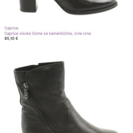
Caprice
Caprice visoke čizme sa kamenčićima, crne crna
85,10 €