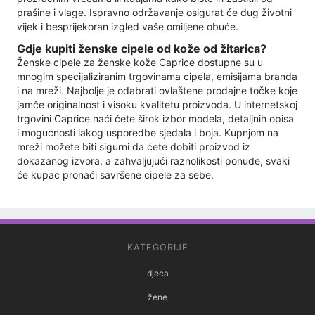
prašine i vlage. Ispravno održavanje osigurat će dug životni
vijek i besprijekoran izgled vaše omiljene obuće.
Gdje kupiti ženske cipele od kože od žitarica?
Ženske cipele za ženske kože Caprice dostupne su u
mnogim specijaliziranim trgovinama cipela, emisijama branda
i na mreži. Najbolje je odabrati ovlaštene prodajne točke koje
jamče originalnost i visoku kvalitetu proizvoda. U internetskoj
trgovini Caprice naći ćete širok izbor modela, detaljnih opisa
i mogućnosti lakog usporedbe sjedala i boja. Kupnjom na
mreži možete biti sigurni da ćete dobiti proizvod iz
dokazanog izvora, a zahvaljujući raznolikosti ponude, svaki
će kupac pronaći savršene cipele za sebe.
KATEGORIJE
djeca
žene