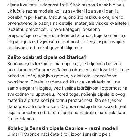
cijene kvalitetu, udobnost i stil. Širok raspon ženskih cipela
uključuje razne modele koji su savršeni i za svaki dan i u
posebnim prilikama. Međutim, ono što razlikuje ovaj brend
prvenstveno je pažnja na detalje, materijale visoke kvalitete i
izuzetnu preciznost. U ovoj kategoriji posebno
preporučujemo cipele izrađene od žitarica, koje kombiniraju
eleganciju s izdržljivošću i udobnosti nošenja, ispunjavajući
očekivanja od najzahtjevnijih klijenata.
Zašto odabrati cipele od žitarica?
Suočavanje s kožom je materijal koji je stoljećima bio vrlo
popularan među proizvođačima obuće visoke kvalitete. To je
prirodna koža, pažljivo gotova, s glatkom i jednoličnom
površinom. Cipele izrađene od žitarica karakteriziraju ne
samo elegantni izgled, već i velika izdržljivost i otpornost na
svakodnevnu upotrebu. Pored toga, nošenje cipela iz ovog
materijala pruža koži prirodnu prozračnost, što se tijekom
dana prevodi u udobnost. Caprice nastoji da se svaki klijent
osjeća posebno odabirom cipela od najboljih materijala kao
što je žitarica.
Kolekcija ženskih cipela Caprice - razni modeli
U marki Caprice naći ćete širok izbor ženskih cipela