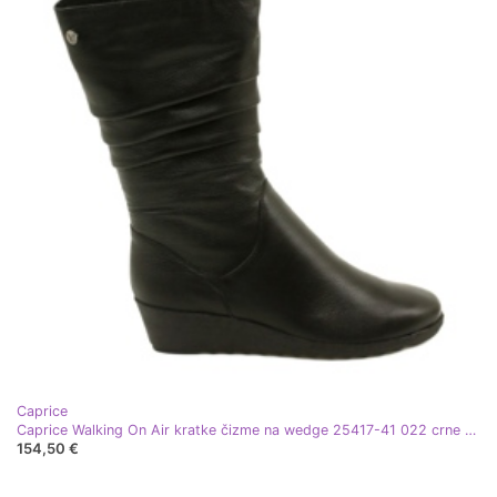
Caprice
Caprice Walking On Air kratke čizme na wedge 25417-41 022 crne crna
154,50 €