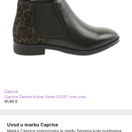
Caprice
Caprice Ženske kožne čizme 25327 crne crna
91,65 €
Uvod u marku Caprice
Marka Caprice prepoznata je među ženama koje godinama