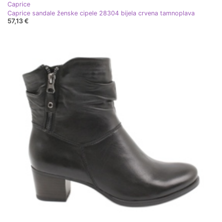
Caprice
Caprice sandale ženske cipele 28304 bijela crvena tamnoplava
57,13 €