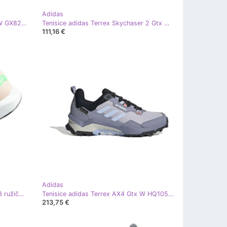
Adidas
Sportske cipele Adidas Fluidflow W GX8288 plava
Tenisice adidas Terrex Skychaser 2 Gtx W FW2994 crna
111,16 €
Adidas
Cipele adidas Runfalcon W GV9573 ružičasta
Tenisice adidas Terrex AX4 Gtx W HQ1052 siva
213,75 €