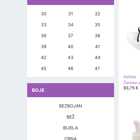
30
31
32
33
34
35
36
37
38
39
40
41
42
43
44
45
46
47
Adidas
93,75 €
BOJE
BEZBOJAN
BEŽ
BIJELA
CRNA