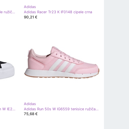
Adidas
Adidas Eqt Bask Adv EE5037 cipele ružičasta
Adidas Racer Tr23 K IF0148 cipele crna
90,21 €
Adidas
Cipele adidas Bravada 2.0 Platform W IE2310 crna
Adidas Run 50s W IG6559 tenisice ružičasta
75,68 €