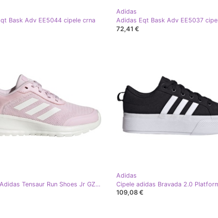
Adidas
qt Bask Adv EE5044 cipele crna
72,41 €
Adidas
Tenisice Adidas Tensaur Run Shoes Jr GZ3428 ružičasta
109,08 €