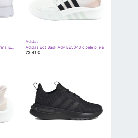
Adidas
Adidas Bravada 2.0 Srednja platforma IE2316 Bijele cipele bijela
Adidas Eqt Bask Adv EE5043 cipele bijela
72,41 €