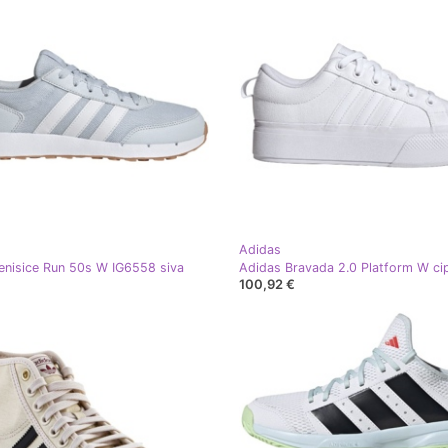
Adidas
enisice Run 50s W IG6558 siva
100,92 €