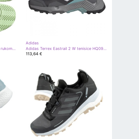
Adidas
Adidas Stabil Jr ID1137 tenisice za rukomet bijela
Adidas Terrex Eastrail 2 W tenisice HQ0936 siva
113,64 €