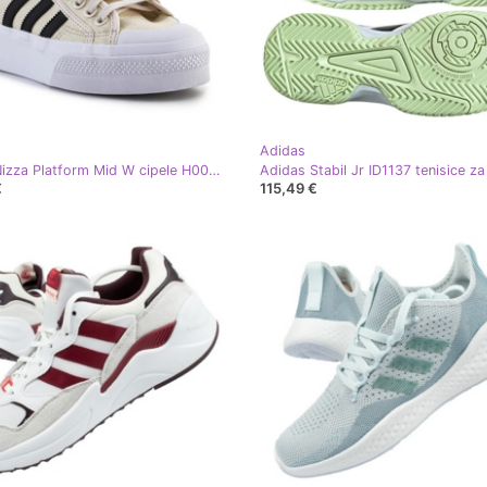
Adidas
Adidas Nizza Platform Mid W cipele H00641 bež
€
115,49 €