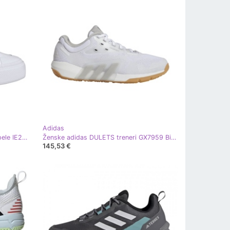
Adidas
Adidas Bravada 2.0 Platform W cipele IE2309 bijela
Ženske adidas DULETS treneri GX7959 Bijele sportske cipele bijela
145,53 €