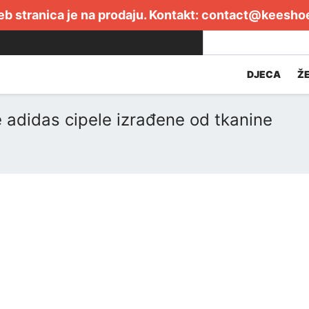
b stranica je na prodaju. Kontakt:
contact@keesho
DJECA
Ž
 adidas cipele izrađene od tkanine