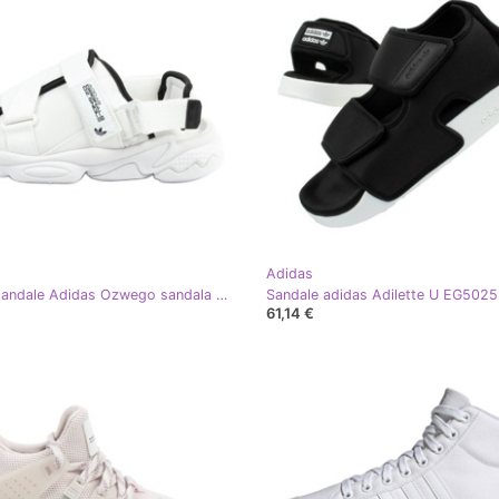
Adidas
Ženske sandale Adidas Ozwego sandala H67276 bijela
Sandale adidas Adilette U EG5025
61,14 €