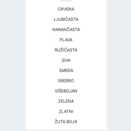
CRVENA
LJUBIČASTA
NARANČASTA
PLAVA
RUŽIČASTA
SIVA
SMEĐA
SREBRO
VIŠEBOJAN
ZELENA
ZLATNI
ŽUTA BOJA