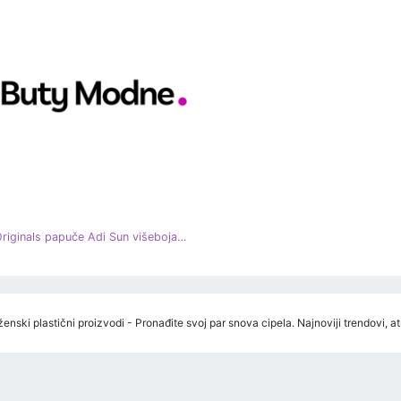
Adidas Originals papuče Adi Sun višebojan crna
enski plastični proizvodi - Pronađite svoj par snova cipela. Najnoviji trendovi, a