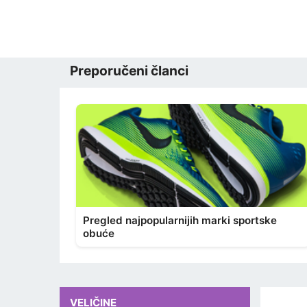
Preporučeni članci
Pregled najpopularnijih marki sportske
obuće
VELIČINE