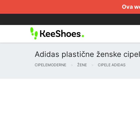
Ova we
Adidas plastične ženske cipel
CIPELEMODERNE
ŽENE
CIPELE ADIDAS