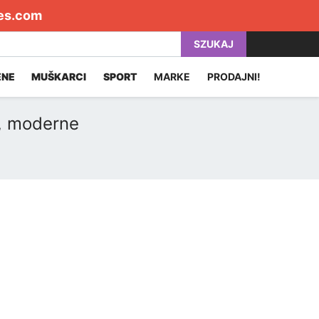
es.com
SZUKAJ
ENE
MUŠKARCI
SPORT
MARKE
PRODAJNI!
e, moderne