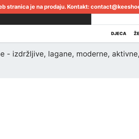
b stranica je na prodaju. Kontakt:
contact@keesho
DJECA
Ž
e - izdržljive, lagane, moderne, aktivn