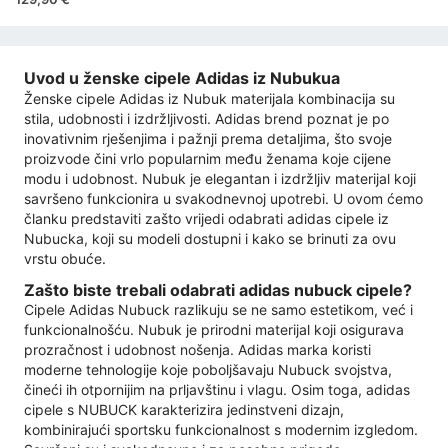
Uvod u ženske cipele Adidas iz Nubukua
Ženske cipele Adidas iz Nubuk materijala kombinacija su
stila, udobnosti i izdržljivosti. Adidas brend poznat je po
inovativnim rješenjima i pažnji prema detaljima, što svoje
proizvode čini vrlo popularnim među ženama koje cijene
modu i udobnost. Nubuk je elegantan i izdržljiv materijal koji
savršeno funkcionira u svakodnevnoj upotrebi. U ovom ćemo
članku predstaviti zašto vrijedi odabrati adidas cipele iz
Nubucka, koji su modeli dostupni i kako se brinuti za ovu
vrstu obuće.
Zašto biste trebali odabrati adidas nubuck cipele?
Cipele Adidas Nubuck razlikuju se ne samo estetikom, već i
funkcionalnošću. Nubuk je prirodni materijal koji osigurava
prozračnost i udobnost nošenja. Adidas marka koristi
moderne tehnologije koje poboljšavaju Nubuck svojstva,
čineći ih otpornijim na prljavštinu i vlagu. Osim toga, adidas
cipele s NUBUCK karakterizira jedinstveni dizajn,
kombinirajući sportsku funkcionalnost s modernim izgledom.