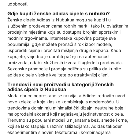
udobnosti.
Gdje kupiti ženske adidas cipele s nubuku?
Ženske cipele Adidas iz Nubukua mogu se kupiti i u
službenim prodavaonicama robnih marki, tako i u ovlaštenim
prodajnim mjestima koja su dostupna brojnim sportskim i
modnim trgovinama. Internetska kupovina postaje sve
popularnija, gdje možete pronaći širok izbor modela,
usporediti cijene i pročitati mišljenja drugih kupaca. Kada
kupujete, vrijedno je obratiti pažnju na autentičnost
proizvoda, odabir službenih izvora ili uglednih prodavača.
Sezonske promocije i prodaja odlična su prilika da kupite
adidas cipele visoke kvalitete po atraktivnijoj cijeni.
Trendovi i novi proizvodi u kategoriji ženskih
adidas cipela iz Nubukua
Moda obuće neprestano se razvija, a Adidas redovito uvodi
nove kolekcije koje klasike kombiniraju s modernošću. U
trendovima dominiraju minimalistički dizajn, neutralne boje i
maloprodajni akcenti koji naglašavaju jedinstvenost cipela.
Trenutno su popularni modeli u nijansama bež, smeđe i crne,
koji se lako stapaju s raznim stilizacijama. Adidas također
eksperimentira s novim teksturama i kombinacijama