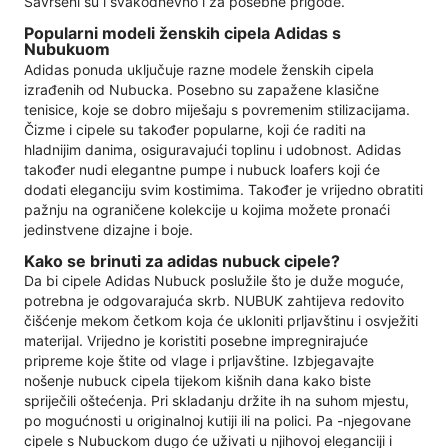
Savršeni su i svakodnevno i za posebne prigode.
Popularni modeli ženskih cipela Adidas s
Nubukuom
Adidas ponuda uključuje razne modele ženskih cipela
izrađenih od Nubucka. Posebno su zapažene klasične
tenisice, koje se dobro miješaju s povremenim stilizacijama.
Čizme i cipele su također popularne, koji će raditi na
hladnijim danima, osiguravajući toplinu i udobnost. Adidas
također nudi elegantne pumpe i nubuck loafers koji će
dodati eleganciju svim kostimima. Također je vrijedno obratiti
pažnju na ograničene kolekcije u kojima možete pronaći
jedinstvene dizajne i boje.
Kako se brinuti za adidas nubuck cipele?
Da bi cipele Adidas Nubuck poslužile što je duže moguće,
potrebna je odgovarajuća skrb. NUBUK zahtijeva redovito
čišćenje mekom četkom koja će ukloniti prljavštinu i osvježiti
materijal. Vrijedno je koristiti posebne impregnirajuće
pripreme koje štite od vlage i prljavštine. Izbjegavajte
nošenje nubuck cipela tijekom kišnih dana kako biste
spriječili oštećenja. Pri skladanju držite ih na suhom mjestu,
po mogućnosti u originalnoj kutiji ili na polici. Pa -njegovane
cipele s Nubuckom dugo će uživati ​​u njihovoj eleganciji i