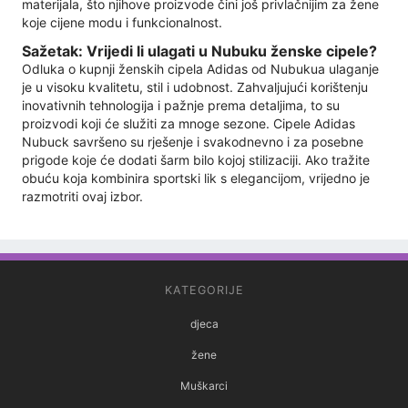
materijala, što njihove proizvode čini još privlačnijim za žene
koje cijene modu i funkcionalnost.
Sažetak: Vrijedi li ulagati u Nubuku ženske cipele?
Odluka o kupnji ženskih cipela Adidas od Nubukua ulaganje
je u visoku kvalitetu, stil i udobnost. Zahvaljujući korištenju
inovativnih tehnologija i pažnje prema detaljima, to su
proizvodi koji će služiti za mnoge sezone. Cipele Adidas
Nubuck savršeno su rješenje i svakodnevno i za posebne
prigode koje će dodati šarm bilo kojoj stilizaciji. Ako tražite
obuću koja kombinira sportski lik s elegancijom, vrijedno je
razmotriti ovaj izbor.
KATEGORIJE
djeca
žene
Muškarci