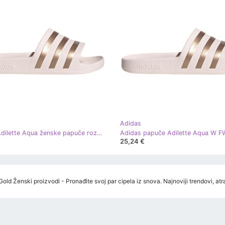
Adidas
Adidas Adilette Aqua ženske papuče roze i zlatne FW4291 ružičasta zlatni
25,24 €
old Ženski proizvodi - Pronađite svoj par cipela iz snova. Najnoviji trendovi, a