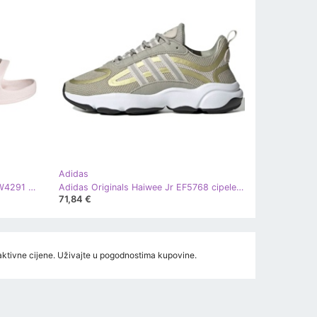
Adidas
Adidas papuče Adilette Aqua W FW4291 ružičasta zlatni
Adidas Originals Haiwee Jr EF5768 cipele zelena zlatni
71,84 €
traktivne cijene. Uživajte u pogodnostima kupovine.