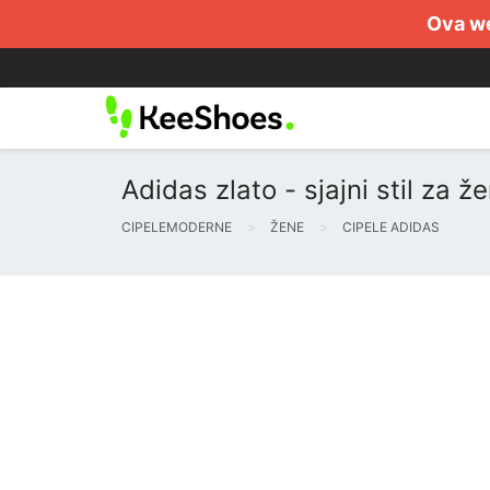
Ova we
Adidas zlato - sjajni stil za ž
CIPELEMODERNE
ŽENE
CIPELE ADIDAS