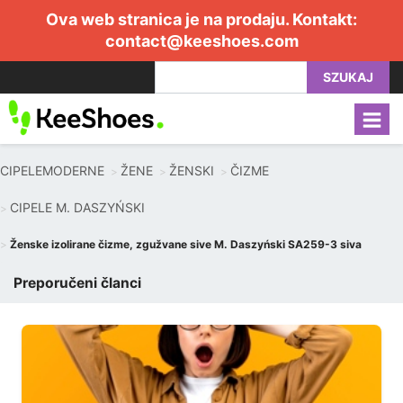
Ova web stranica je na prodaju. Kontakt:
contact@keeshoes.com
SZUKAJ
CIPELEMODERNE
ŽENE
ŽENSKI
ČIZME
CIPELE M. DASZYŃSKI
Ženske izolirane čizme, zgužvane sive M. Daszyński SA259-3 siva
Preporučeni članci