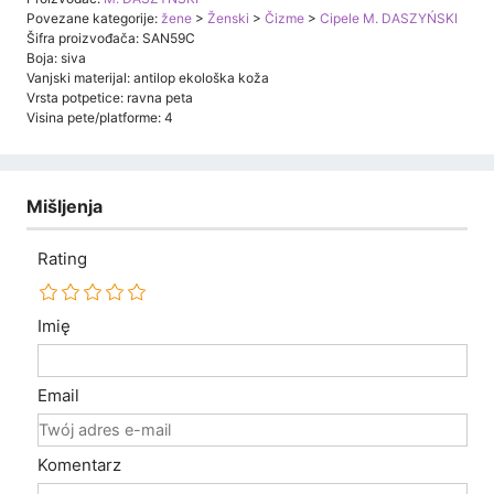
Povezane kategorije:
žene
>
Ženski
>
Čizme
>
Cipele M. DASZYŃSKI
Šifra proizvođača: SAN59C
Boja: siva
Vanjski materijal: antilop ekološka koža
Vrsta potpetice: ravna peta
Visina pete/platforme: 4
Mišljenja
Rating
Imię
Email
Komentarz