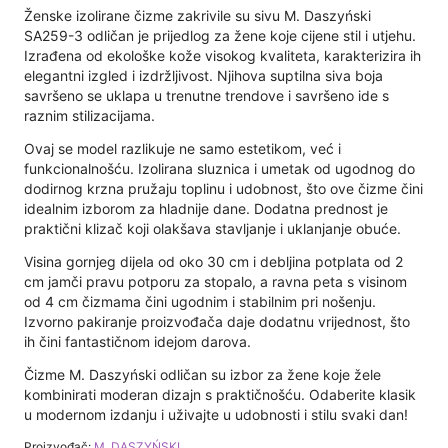
Ženske izolirane čizme zakrivile su sivu M. Daszyński
SA259-3 odličan je prijedlog za žene koje cijene stil i utjehu.
Izrađena od ekološke kože visokog kvaliteta, karakterizira ih
elegantni izgled i izdržljivost. Njihova suptilna siva boja
savršeno se uklapa u trenutne trendove i savršeno ide s
raznim stilizacijama.
Ovaj se model razlikuje ne samo estetikom, već i
funkcionalnošću. Izolirana sluznica i umetak od ugodnog do
dodirnog krzna pružaju toplinu i udobnost, što ove čizme čini
idealnim izborom za hladnije dane. Dodatna prednost je
praktični klizač koji olakšava stavljanje i uklanjanje obuće.
Visina gornjeg dijela od oko 30 cm i debljina potplata od 2
cm jamči pravu potporu za stopalo, a ravna peta s visinom
od 4 cm čizmama čini ugodnim i stabilnim pri nošenju.
Izvorno pakiranje proizvođača daje dodatnu vrijednost, što
ih čini fantastičnom idejom darova.
Čizme M. Daszyński odličan su izbor za žene koje žele
kombinirati moderan dizajn s praktičnošću. Odaberite klasik
u modernom izdanju i uživajte u udobnosti i stilu svaki dan!
Proizvođač:
M. DASZYŃSKI