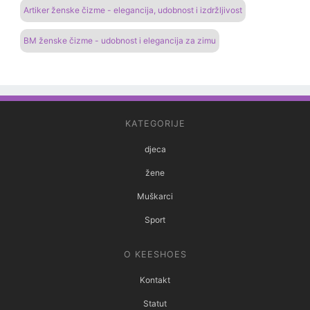
Artiker ženske čizme - elegancija, udobnost i izdržljivost
BM ženske čizme - udobnost i elegancija za zimu
KATEGORIJE
djeca
žene
Muškarci
Sport
O KEESHOES
Kontakt
Statut