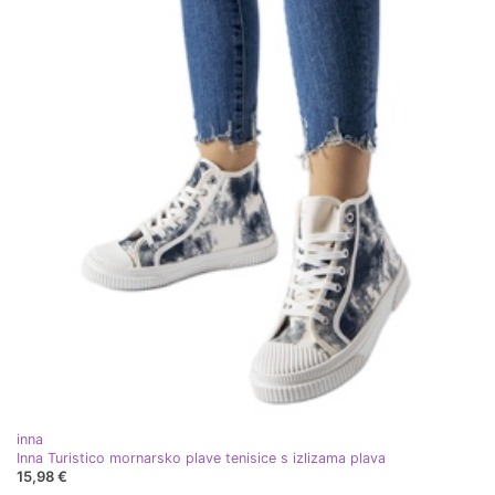
inna
Inna Turistico mornarsko plave tenisice s izlizama plava
15,98 €