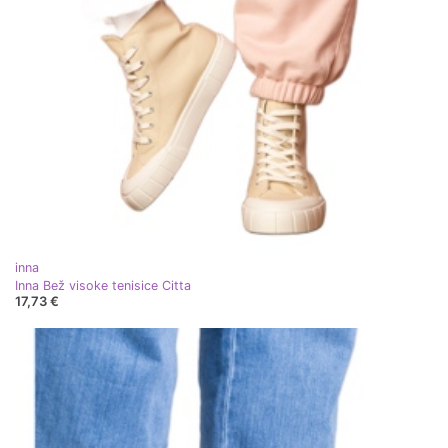
inna
Inna Bež visoke tenisice Citta
17,73 €