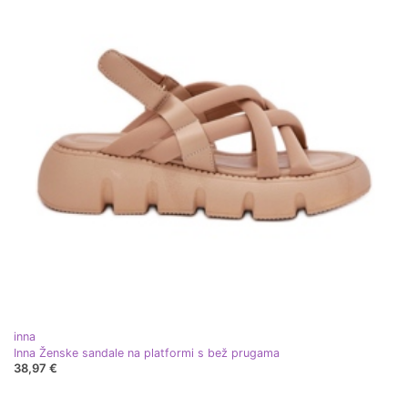
inna
Inna Ženske sandale na platformi s bež prugama
38,97 €