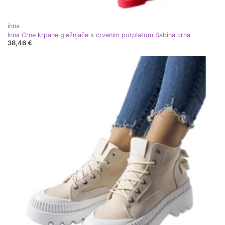
inna
Inna Crne krpane gležnjače s crvenim potplatom Sabina crna
38,46 €