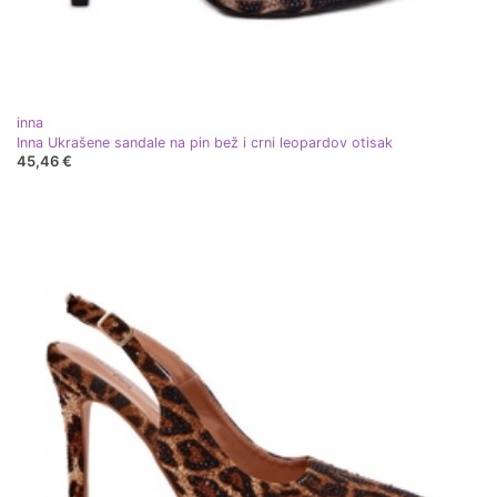
inna
Inna Ukrašene sandale na pin bež i crni leopardov otisak
45,46 €