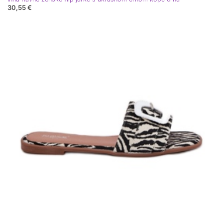
30,55 €