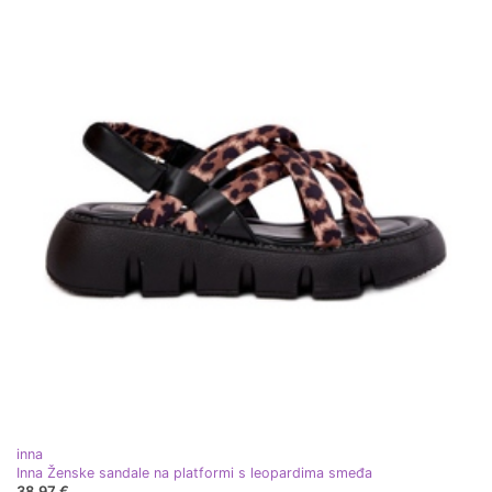
inna
Inna Ženske sandale na platformi s leopardima smeđa
38,97 €