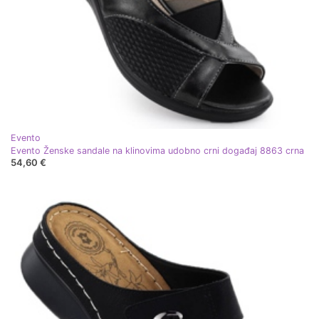
Evento
Evento Ženske sandale na klinovima udobno crni događaj 8863 crna
54,60 €