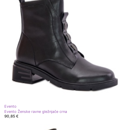
Evento
Evento Ženske ravne gležnjače crna
90,85 €