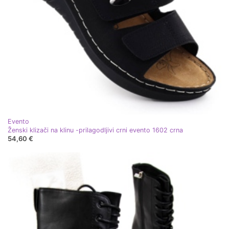
Evento
Ženski klizači na klinu -prilagodljivi crni evento 1602 crna
54,60 €