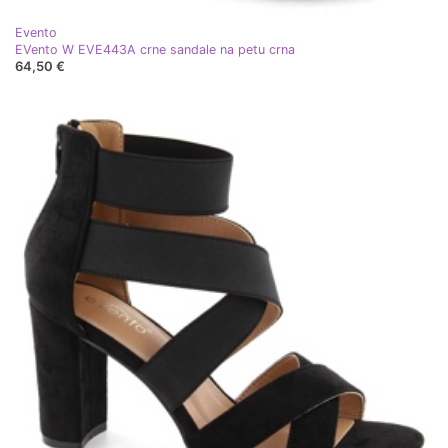
Evento
EVento W EVE443A crne sandale na petu crna
64,50 €