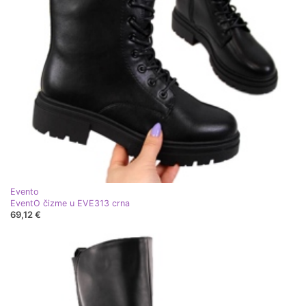
Evento
EventO čizme u EVE313 crna
69,12 €