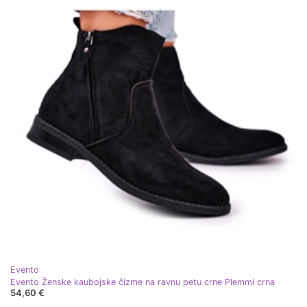
Evento
Evento Ženske kaubojske čizme na ravnu petu crne Plemmi crna
54,60 €