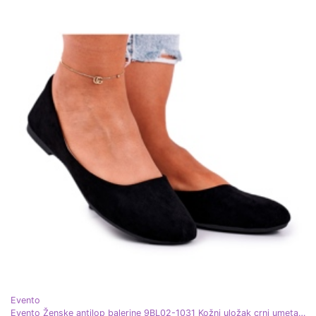
Evento
Evento Ženske antilop balerine 9BL02-1031 Kožni uložak crni umetak crna