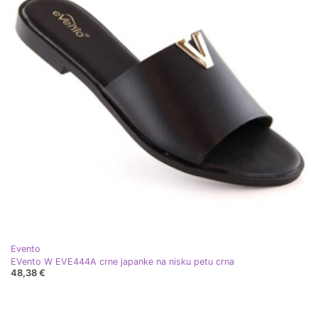
Evento
EVento W EVE444A crne japanke na nisku petu crna
48,38 €