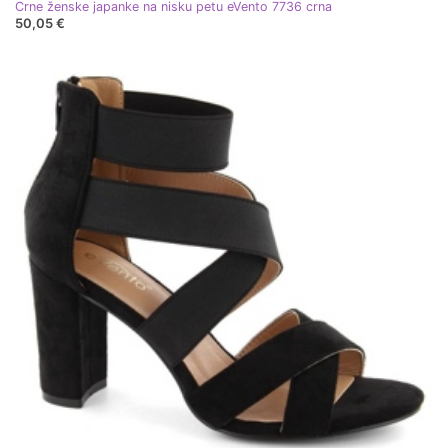
Crne ženske japanke na nisku petu eVento 7736 crna
50,05 €