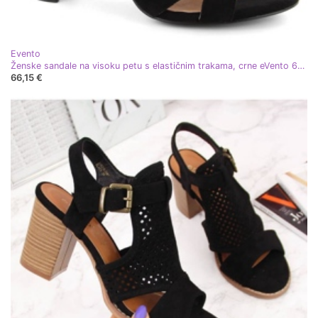
Evento
Ženske sandale na visoku petu s elastičnim trakama, crne eVento 6964 crna
66,15 €