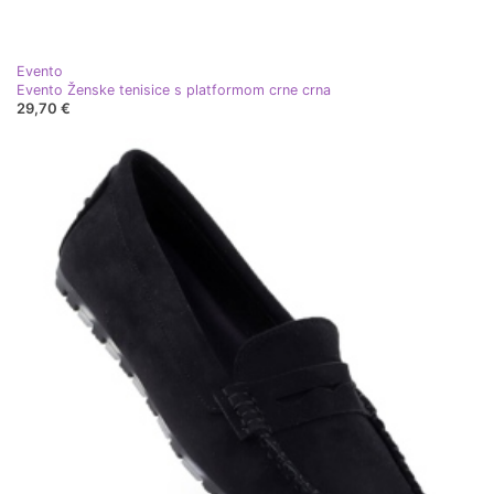
Evento
Evento Ženske tenisice s platformom crne crna
29,70 €