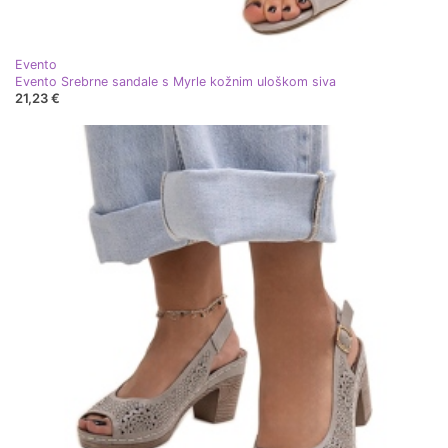
Evento
Evento Srebrne sandale s Myrle kožnim uloškom siva
21,23 €