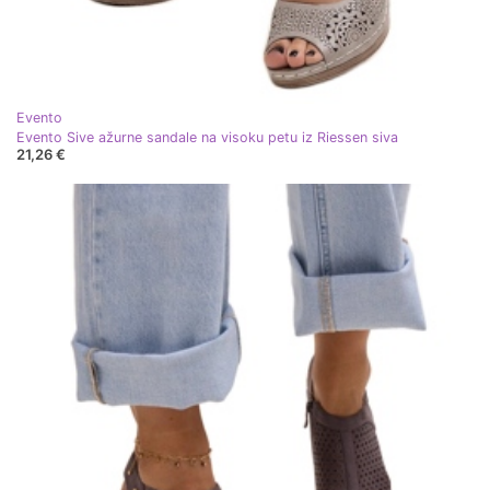
Evento
Evento Sive ažurne sandale na visoku petu iz Riessen siva
21,26 €