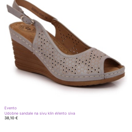
Evento
Udobne sandale na sivu klin eVento siva
38,10 €