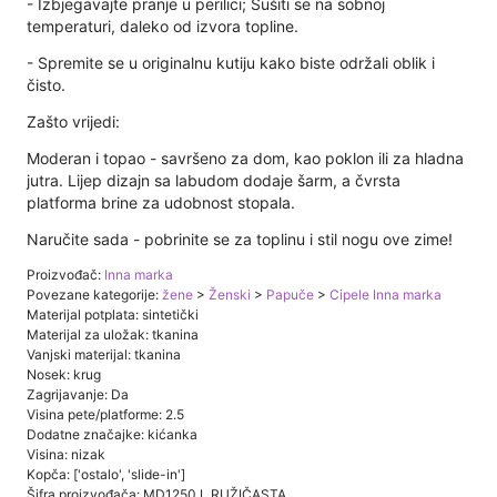
- Izbjegavajte pranje u perilici; Sušiti se na sobnoj
temperaturi, daleko od izvora topline.
- Spremite se u originalnu kutiju kako biste održali oblik i
čisto.
Zašto vrijedi:
Moderan i topao - savršeno za dom, kao poklon ili za hladna
jutra. Lijep dizajn sa labudom dodaje šarm, a čvrsta
platforma brine za udobnost stopala.
Naručite sada - pobrinite se za toplinu i stil nogu ove zime!
Proizvođač:
Inna marka
Povezane kategorije:
žene
>
Ženski
>
Papuče
>
Cipele Inna marka
Materijal potplata: sintetički
Materijal za uložak: tkanina
Vanjski materijal: tkanina
Nosek: krug
Zagrijavanje: Da
Visina pete/platforme: 2.5
Dodatne značajke: kićanka
Visina: nizak
Kopča: ['ostalo', 'slide-in']
Šifra proizvođača: MD1250 L.RUŽIČASTA