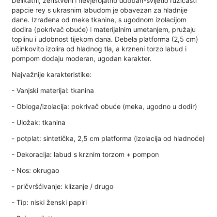
Delikatni, ženstveni i nevjerojatno udoban-svijetlo ružičasti
papcie rey s ukrasnim labudom je obavezan za hladnije
dane. Izrađena od meke tkanine, s ugodnom izolacijom
dodira (pokrivač obuće) i materijalnim umetanjem, pružaju
toplinu i udobnost tijekom dana. Debela platforma (2,5 cm)
učinkovito izolira od hladnog tla, a krzneni torzo labud i
pompom dodaju moderan, ugodan karakter.
Najvažnije karakteristike:
- Vanjski materijal: tkanina
- Obloga/izolacija: pokrivač obuće (meka, ugodno u dodir)
- Uložak: tkanina
- potplat: sintetička, 2,5 cm platforma (izolacija od hladnoće)
- Dekoracija: labud s krznim torzom + pompon
- Nos: okrugao
- pričvršćivanje: klizanje / drugo
- Tip: niski ženski papiri