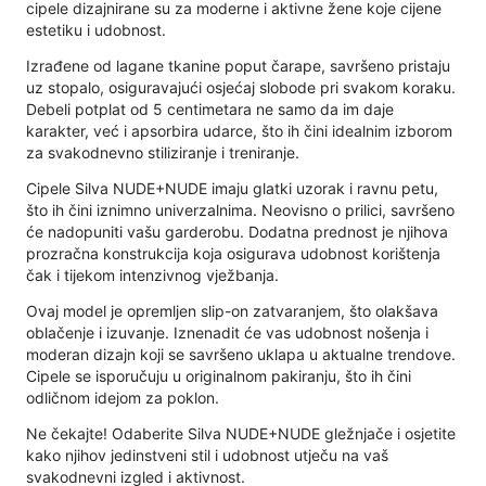
cipele dizajnirane su za moderne i aktivne žene koje cijene
estetiku i udobnost.
Izrađene od lagane tkanine poput čarape, savršeno pristaju
uz stopalo, osiguravajući osjećaj slobode pri svakom koraku.
Debeli potplat od 5 centimetara ne samo da im daje
karakter, već i apsorbira udarce, što ih čini idealnim izborom
za svakodnevno stiliziranje i treniranje.
Cipele Silva NUDE+NUDE imaju glatki uzorak i ravnu petu,
što ih čini iznimno univerzalnima. Neovisno o prilici, savršeno
će nadopuniti vašu garderobu. Dodatna prednost je njihova
prozračna konstrukcija koja osigurava udobnost korištenja
čak i tijekom intenzivnog vježbanja.
Ovaj model je opremljen slip-on zatvaranjem, što olakšava
oblačenje i izuvanje. Iznenadit će vas udobnost nošenja i
moderan dizajn koji se savršeno uklapa u aktualne trendove.
Cipele se isporučuju u originalnom pakiranju, što ih čini
odličnom idejom za poklon.
Ne čekajte! Odaberite Silva NUDE+NUDE gležnjače i osjetite
kako njihov jedinstveni stil i udobnost utječu na vaš
svakodnevni izgled i aktivnost.