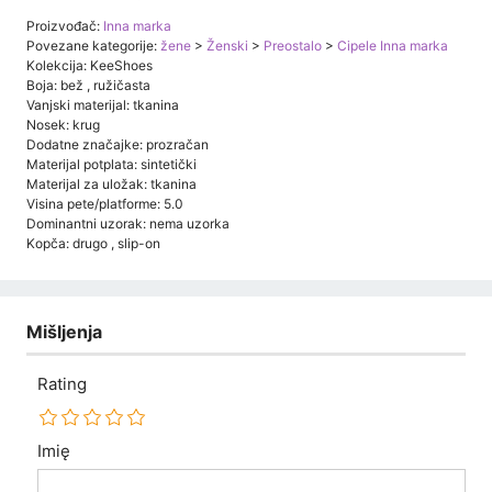
Proizvođač:
Inna marka
Povezane kategorije:
žene
>
Ženski
>
Preostalo
>
Cipele Inna marka
Kolekcija: KeeShoes
Boja: bež , ružičasta
Vanjski materijal: tkanina
Nosek: krug
Dodatne značajke: prozračan
Materijal potplata: sintetički
Materijal za uložak: tkanina
Visina pete/platforme: 5.0
Dominantni uzorak: nema uzorka
Kopča: drugo , slip-on
Mišljenja
Rating
Imię