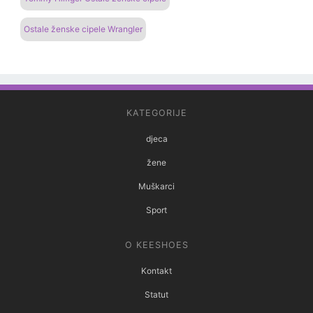
Ostale ženske cipele Wrangler
KATEGORIJE
djeca
žene
Muškarci
Sport
O KEESHOES
Kontakt
Statut