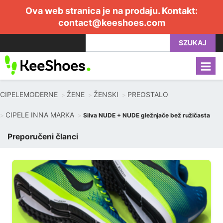
Ova web stranica je na prodaju. Kontakt:
contact@keeshoes.com
SZUKAJ
CIPELEMODERNE
ŽENE
ŽENSKI
PREOSTALO
CIPELE INNA MARKA
Silva NUDE + NUDE gležnjače bež ružičasta
Preporučeni članci