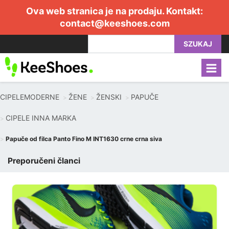
Ova web stranica je na prodaju. Kontakt:
contact@keeshoes.com
SZUKAJ
CIPELEMODERNE
ŽENE
ŽENSKI
PAPUČE
CIPELE INNA MARKA
Papuče od filca Panto Fino M INT1630 crne crna siva
Preporučeni članci