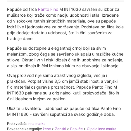
Papuče od filca
Panto Fino
M INT1630 savršen su izbor za
muškarce koji traže kombinaciju udobnosti i stila. Izrađene
od visokokvalitetnih sintetičkih materijala, ove su papuče
izdržljive i jednostavne za održavanje. Podstava od filca koja
grije dodaje dodatnu udobnost, što ih čini savršenim za
hladnije dane.
Papuče su dostupne u elegantnoj crnoj boji sa sivim
melanžom, zbog čega se savršeno uklapaju u različite kućne
stilove. Okrugli vrh i niski dizajn čine ih udobnima za nošenje,
a slip-on dizajn ih čini iznimno lakim za obuvanje i skidanje.
Ovaj proizvod nije samo atraktivnog izgleda, već je i
praktičan. Potplat visine 3,5 cm jamči stabilnost, a vanjski
filc materijal osigurava prozračnost. Papuče Panto Fino M
INT1630 pakirane su u originalnoj kutiji proizvođača, što ih
čini idealnom idejom za poklon.
Uložite u kvalitetu i udobnost uz papuče od filca Panto Fino
M INT1630 - savršeni suputnici za svako godišnje doba.
Proizvođač:
Inna marka
Povezane kategorije:
žene
>
Ženski
>
Papuče
>
Cipele Inna marka