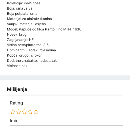
Kolekcija: KeeShoes
Boja: crna , siva
Boja potplata: crna
Materijal za uložak: tkanina
Vanjski materijal: osjetio
Model: Papuče od filca Panto Fino M INT1630
Nosek: krug
Zagrijavanje: NE
Visina pete/platforme: 3.5
Dominantni uzorak: mješavina
Kopča: drugo , slip-on
Dodatne značajke: nedostatak
Visina: nizak
Mišljenja
Rating
Imię