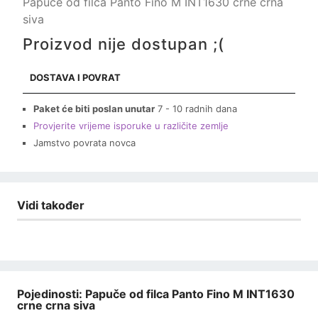
Papuče od filca Panto Fino M INT1630 crne crna
siva
Proizvod nije dostupan ;(
DOSTAVA I POVRAT
Paket će biti poslan unutar
7 - 10 radnih dana
Provjerite vrijeme isporuke u različite zemlje
Jamstvo povrata novca
Vidi također
Pojedinosti: Papuče od filca Panto Fino M INT1630
crne crna siva