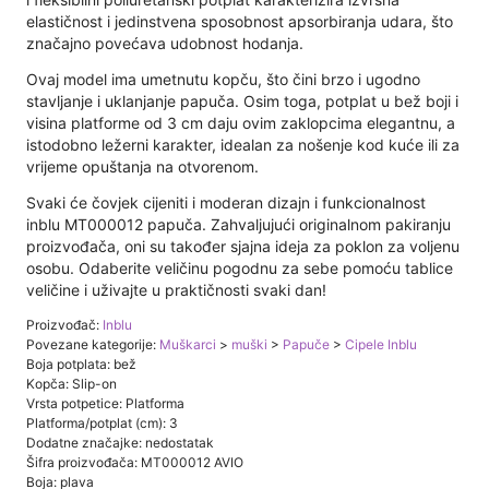
elastičnost i jedinstvena sposobnost apsorbiranja udara, što
značajno povećava udobnost hodanja.
Ovaj model ima umetnutu kopču, što čini brzo i ugodno
stavljanje i uklanjanje papuča. Osim toga, potplat u bež boji i
visina platforme od 3 cm daju ovim zaklopcima elegantnu, a
istodobno ležerni karakter, idealan za nošenje kod kuće ili za
vrijeme opuštanja na otvorenom.
Svaki će čovjek cijeniti i moderan dizajn i funkcionalnost
inblu MT000012 papuča. Zahvaljujući originalnom pakiranju
proizvođača, oni su također sjajna ideja za poklon za voljenu
osobu. Odaberite veličinu pogodnu za sebe pomoću tablice
veličine i uživajte u praktičnosti svaki dan!
Proizvođač:
Inblu
Povezane kategorije:
Muškarci
>
muški
>
Papuče
>
Cipele Inblu
Boja potplata: bež
Kopča: Slip-on
Vrsta potpetice: Platforma
Platforma/potplat (cm): 3
Dodatne značajke: nedostatak
Šifra proizvođača: MT000012 AVIO
Boja: plava