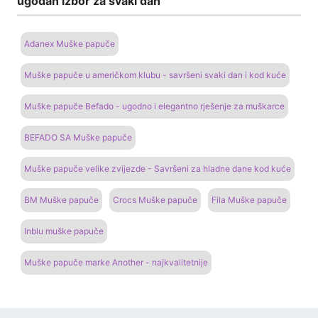
ugodan izbor za svaki dan
Adanex Muške papuče
Muške papuče u američkom klubu - savršeni svaki dan i kod kuće
Muške papuče Befado - ugodno i elegantno rješenje za muškarce
BEFADO SA Muške papuče
Muške papuče velike zvijezde - Savršeni za hladne dane kod kuće
BM Muške papuče
Crocs Muške papuče
Fila Muške papuče
Inblu muške papuče
Muške papuče marke Another - najkvalitetnije