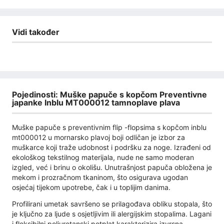
Vidi također
Pojedinosti: Muške papuče s kopčom Preventivne
japanke Inblu MT000012 tamnoplave plava
Muške papuče s preventivnim flip -flopsima s kopčom inblu
mt000012 u mornarsko plavoj boji odličan je izbor za
muškarce koji traže udobnost i podršku za noge. Izrađeni od
ekološkog tekstilnog materijala, nude ne samo moderan
izgled, već i brinu o okolišu. Unutrašnjost papuča obložena je
mekom i prozračnom tkaninom, što osigurava ugodan
osjećaj tijekom upotrebe, čak i u toplijim danima.
Profilirani umetak savršeno se prilagođava obliku stopala, što
je ključno za ljude s osjetljivim ili alergijskim stopalima. Lagani
i fleksibilni poliuretanski potplat karakterizira izvrsna